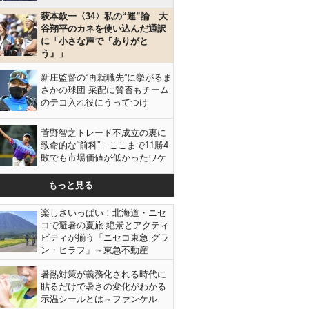
萩本欽一〈34〉私の“運”論 大
谷翔平のカネを使い込んだ通訳
に「小さな声で『ありがと
う』」
新庄監督の“再就職先”に挙がるま
さかの球団 采配に賛否もチーム
のテコ入れ役にうってつけ
菅野智之トレード不成立の裏に
致命的な“前科”…ここまで11勝4
敗でも市場価値が低かったワケ
記者にも訴えた（左から中沢けい、古賀茂明、平田オリザ、マッ
アマノ、今井一の各氏）／（Ｃ）日刊ゲンダイ
もっと見る
楽しさいっぱい！北海道・ニセ
コで避暑の夏旅 絶景とアクティ
ビティが揃う「ニセコ東急 グラ
ン・ヒラフ」～東急不動産
暑熱対策が義務化される時代に
貼るだけで暑さの変化がわかる
示温シールとは～ファンケル