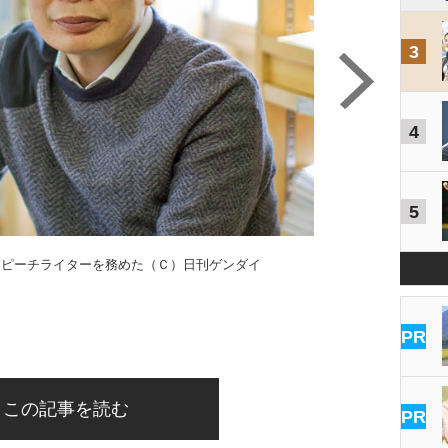
3
4
5
今年２月には外国人
ド・
スピーチライターを務めた（Ｃ）日刊ゲンダイ
PR
この記事を読む
PR