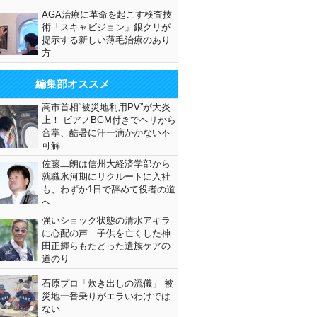
AGA治療に革命を起こす検査技
術「スキャビジョン」銀クリが
提示する新しい薄毛治療のあり
方
編集部オススメ
高市首相“被災地利用PV”が大炎
上！ ピアノBGM付きでヘリから
合掌、酷暑に汗一滴かかない不
可解
佐藤二朗は信州大経済学部から
就職氷河期にリクルートに入社
も、わずか1日で辞めて役者の道
へ
強いショック状態の清水アキラ
に心配の声…子供を亡くした神
田正輝らもたどった遺族ケアの
道のり
石原プロ「炊き出しの流儀」 被
災地一番乗りがエラいわけでは
ない