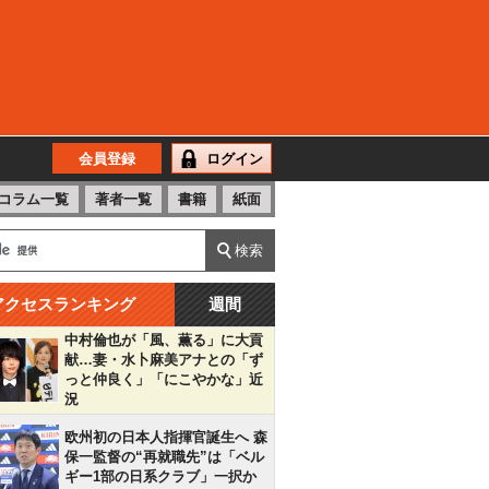
会員登録
ログイン
コラム一覧
著者一覧
書籍
紙面
アクセスランキング
週間
中村倫也が「風、薫る」に大貢
献…妻・水卜麻美アナとの「ず
っと仲良く」「にこやかな」近
況
欧州初の日本人指揮官誕生へ 森
保一監督の“再就職先”は「ベル
ギー1部の日系クラブ」一択か