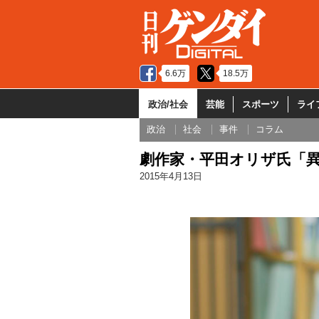
6.6万
18.5万
政治/社会
芸能
スポーツ
ライ
政治
社会
事件
コラム
劇作家・平田オリザ氏「
2015年4月13日