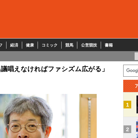
フ
経済
健康
コミック
競馬
公営競技
書籍
異議唱えなければファシズム広がる」
1
2