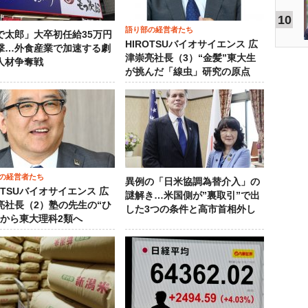
10
語り部の経営者たち
で太郎」大卒初任給35万円
HIROTSUバイオサイエンス 広
撃…外食産業で加速する劇
津崇亮社長（3）“金髪”東大生
人材争奪戦
が挑んだ「線虫」研究の原点
の経営者たち
異例の「日米協調為替介入」の
OTSUバイオサイエンス 広
謎解き…米国側が”裏取引”で出
亮社長（2）塾の先生の“ひ
した3つの条件と高市首相外し
”から東大理科2類へ