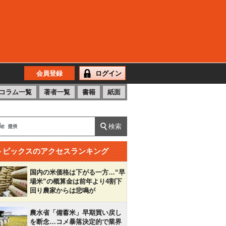
会員登録
ログイン
コラム一覧
著者一覧
書籍
紙面
トピックスのアクセスランキング
国内の米価格は下がる一方…“早
場米”の概算金は前年より4割下
回り農家からは悲鳴が
農水省「備蓄米」早期買い戻し
を断念…コメ暴落決定的で業界