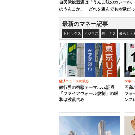
自民党総裁選は「うんこ味のカレーか、
のうんこか」 どれを選んでも地獄だっ
最新のマネー記事
トピックス
ビジネス
株・ＦＸ
暮らし・
経済ニュースの核心
マネー
銀行界の宿願テーマ…vs証券
円高
「ファイアウォール規制」の緩
フォ
和は波乱含み
ンス