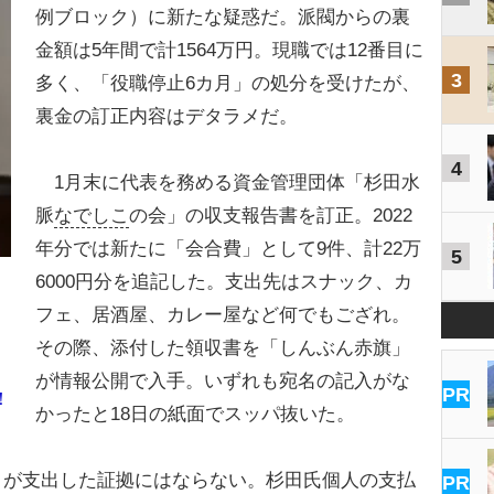
例ブロック）に新たな疑惑だ。派閥からの裏
金額は5年間で計1564万円。現職では12番目に
3
多く、「役職停止6カ月」の処分を受けたが、
裏金の訂正内容はデタラメだ。
4
1月末に代表を務める資金管理団体「杉田水
脈
なでしこ
の会」の収支報告書を訂正。2022
年分では新たに「会合費」として9件、計22万
5
6000円分を追記した。支出先はスナック、カ
フェ、居酒屋、カレー屋など何でもござれ。
その際、添付した領収書を「しんぶん赤旗」
が情報公開で入手。いずれも宛名の記入がな
PR
！
かったと18日の紙面でスッパ抜いた。
が支出した証拠にはならない。杉田氏個人の支払
PR