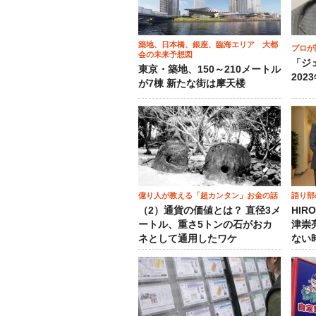
築地、日本橋、銀座、臨海エリア 大都
プロが
会の未来予想図
「ジ
東京・築地、150～210メートル
202
が7棟 新たな街は摩天楼
億り人が教える「超カンタン」お金の話
語り部
（2）通貨の価値とは？ 直径3メ
HIR
ートル、重さ5トンの石がおカ
津崇
ネとして通用したワケ
ない