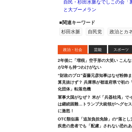
自民・杉田水脈なでしこの会「裏
と大ブーメラン
■関連キーワード
杉田水脈
自民党
政治とカ
政治・社会
芸能
スポーツ
2年後に「増税」空手形の大笑い こん
が2年も持つわけがない
“財政のプロ”斎藤元彦知事はなぜ粉飾
算見抜けず？ 兵庫県が都道府県で初の
化団体」転落危機
軍事大国がなぜ？ 米が「兵器枯渇」で
は継続困難…トランプ大統領がヘグセス
に激怒！
OTC類似薬「追加負担免除」の“落とし
疾患の患者でも「配慮」されない恐れあ