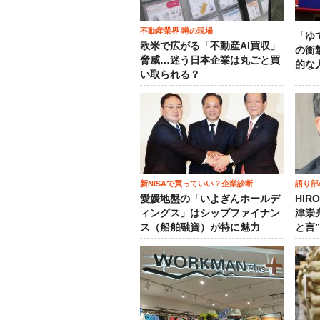
不動産業界 噂の現場
「ゆ
欧米で広がる「不動産AI買収」
の衝
脅威…迷う日本企業は丸ごと買
的な
い取られる？
新NISAで買っていい？企業診断
語り部
愛媛地盤の「いよぎんホールデ
HIR
ィングス」はシップファイナン
津崇
ス（船舶融資）が特に魅力
と言