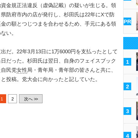
治資金規正法違反（虚偽記載）の疑いが生じる。領
県防府市内の店が発行し、杉田氏は22年にXで防
PR
裏金の額とつじつまを合わせるため、手元にある領
めない。
。22年3月13日に1万6000円を支払ったとして
当日だった。杉田氏は翌日、自身のフェイスブック
1
た自民党
女性
局・青年局・青年部の皆さんと共に、
〉と投稿。党大会に向かったと記していた。
2
1
2
次へ
>>
3
4