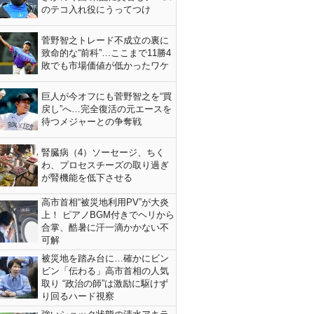
のテコ入れ役にうってつけ
菅野智之トレード不成立の裏に
致命的な“前科”…ここまで11勝4
敗でも市場価値が低かったワケ
巨人が今オフにも菅野智之を“買
戻し”へ…完全復活の元エースを
待つメジャーとの争奪戦
腎臓病（4）ソーセージ、ちく
わ、プロセスチーズの取り過ぎ
が腎機能を低下させる
高市首相“被災地利用PV”が大炎
上！ ピアノBGM付きでヘリから
合掌、酷暑に汗一滴かかない不
可解
被災地を踏み台に…確かにビン
ビン「伝わる」高市首相の人気
取り “政治の師”は激励に駆けず
り回るハード視察