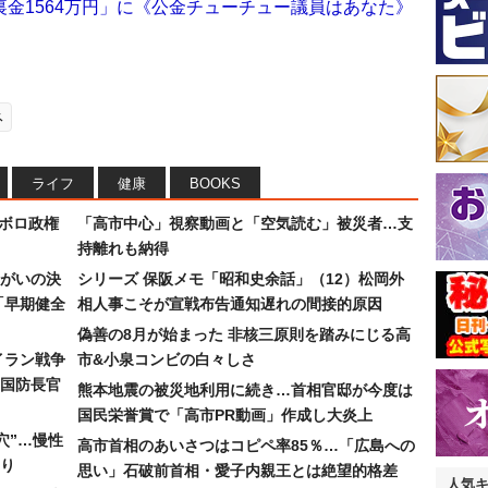
金1564万円」に《公金チューチュー議員はあなた》
ネ
ライフ
健康
BOOKS
なボロ政権
「高市中心」視察動画と「空気読む」被災者…支
持離れも納得
まがいの決
シリーズ 保阪メモ「昭和史余話」（12）松岡外
「早期健全
相人事こそが宣戦布告通知遅れの間接的原因
偽善の8月が始まった 非核三原則を踏みにじる高
イラン戦争
市&小泉コンビの白々しさ
国防長官
熊本地震の被災地利用に続き…首相官邸が今度は
国民栄誉賞で「高市PR動画」作成し大炎上
穴”…慢性
高市首相のあいさつはコピペ率85％…「広島への
り
思い」石破前首相・愛子内親王とは絶望的格差
人気