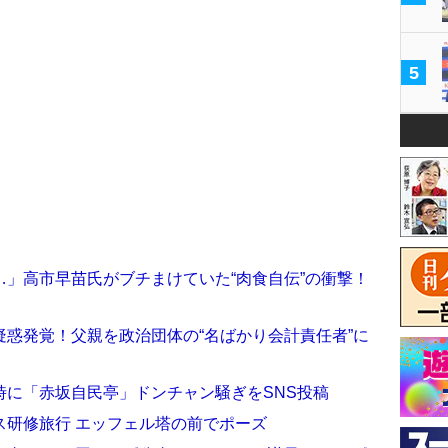
5
」高市早苗氏がブチまけていた“肉食自伝”の衝撃！
惑発覚！父親を政治団体の“名ばかり会計責任者”に
時に「赤坂自民亭」ドンチャン騒ぎをSNS投稿
ス研修旅行 エッフェル塔の前でポーズ