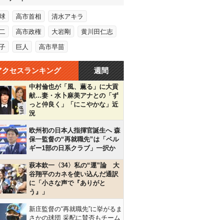
球
高市首相
清水アキラ
二
高市政権
大岩剛
黄川田仁志
子
巨人
高市早苗
アクセスランキング
週間
中村倫也が「風、薫る」に大貢
献…妻・水卜麻美アナとの「ず
っと仲良く」「にこやかな」近
況
欧州初の日本人指揮官誕生へ 森
保一監督の“再就職先”は「ベル
ギー1部の日系クラブ」一択か
萩本欽一〈34〉私の“運”論 大
谷翔平のカネを使い込んだ通訳
に「小さな声で『ありがと
う』」
新庄監督の“再就職先”に挙がるま
さかの球団 采配に賛否もチーム