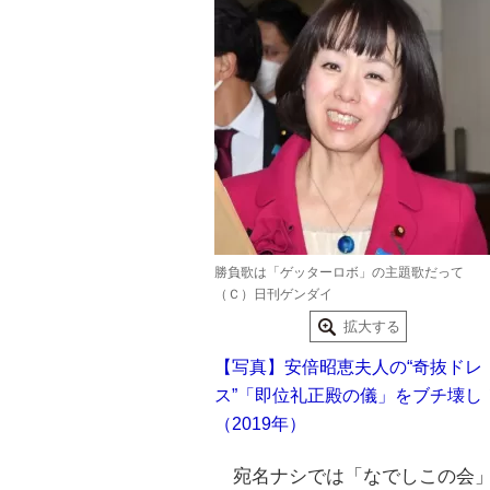
勝負歌は「ゲッターロボ」の主題歌だって
（Ｃ）日刊ゲンダイ
拡大する
【写真】安倍昭恵夫人の“奇抜ドレ
ス”「即位礼正殿の儀」をブチ壊し
（2019年）
宛名ナシでは「なでしこの会」