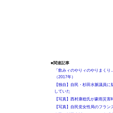
■関連記事
「飲みィのやりィのやりまくり…
（2017年）
【独自】自民・杉田水脈議員に疑
していた
【写真】西村康稔氏が豪雨災害
【写真】自民党女性局のフラン