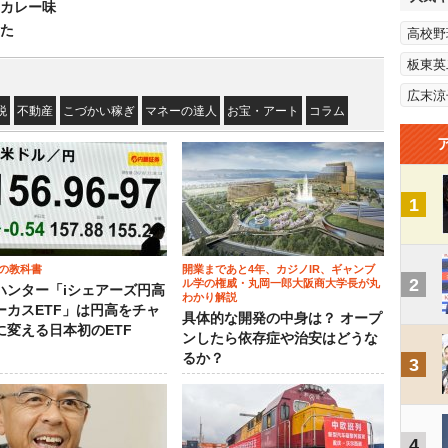
カレー味
た
高校野
板東英
広末涼
税
不動産
こづかい稼ぎ
マネーの達人
お宝・アート
コラム
1
の教科書
開業まであと4年、カジノIR、ギャンブ
2
ル学の権威・丸岡一郎大阪商大学長が丸
ハンター「iシェアーズ円高
わかり解説
ーカスETF」は円高をチャ
具体的な開発の中身は？ オープ
に変える日本初のETF
ンしたら依存症や治安はどうな
るか？
3
4