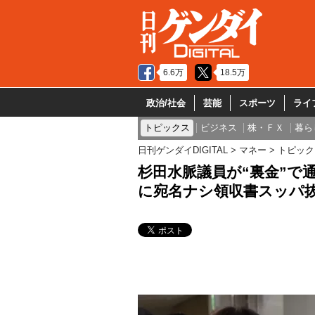
6.6万
18.5万
政治/社会
芸能
スポーツ
ライ
トピックス
ビジネス
株・ＦＸ
暮ら
日刊ゲンダイDIGITAL
マネー
トピック
杉田水脈議員が“裏金”で
に宛名ナシ領収書スッパ