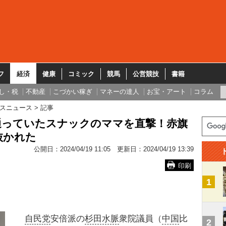
フ
経済
健康
コミック
競馬
公営競技
書籍
し・税
不動産
こづかい稼ぎ
マネーの達人
お宝・アート
コラム
スニュース
記事
通っていたスナックのママを直撃！赤旗
抜かれた
公開日：
2024/04/19 11:05
更新日：
2024/04/19 13:39
印刷
1
自民党
安倍派の
杉田水脈
衆院議員（
中国
比
2