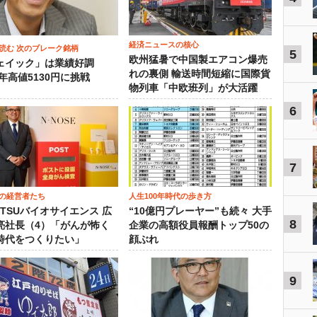
経済ニュースの核心
読む 次のブレーク銘柄
5
欧州猛暑で中国製エアコン爆売
ェイック」は業績好調
れの裏側 輸送時間短縮に国際貨
3年高値5130円に挑戦
物列車「中欧班列」が大活躍
6
7
の経営者たち
人生100年時代の歩き方
OTSUバイオサイエンス 広
“10億円プレーヤー”も続々 大手
8
亮社長（4）「がんが怖く
企業の高額役員報酬トップ50の
時代をつくりたい」
顔ぶれ
9