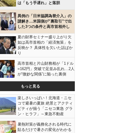
は「もう手遅れ」と落胆
異例の「日米協調為替介入」の
謎解き…米国側が”裏取引”で出
した3つの条件と高市首相外し
夏の財界セミナー盛り上がり欠
如は高市首相の「経済無策」を
反映か？ 具体性を欠いた話ばか
り
高市首相と片山財務相が「1ドル
=162円」突破で足並み乱れ…2人
が“微妙な関係”に陥った裏側
もっと見る
楽しさいっぱい！北海道・ニセ
コで避暑の夏旅 絶景とアクティ
ビティが揃う「ニセコ東急 グラ
ン・ヒラフ」～東急不動産
暑熱対策が義務化される時代に
貼るだけで暑さの変化がわかる