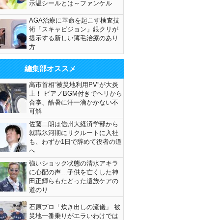
示温シールとは～ファンケル
AGA治療に革命を起こす検査技
術「スキャビジョン」銀クリが
提示する新しい薄毛治療のあり
方
編集部オススメ
高市首相“被災地利用PV”が大炎
上！ ピアノBGM付きでヘリから
合掌、酷暑に汗一滴かかない不
可解
佐藤二朗は信州大経済学部から
就職氷河期にリクルートに入社
も、わずか1日で辞めて役者の道
へ
強いショック状態の清水アキラ
に心配の声…子供を亡くした神
田正輝らもたどった遺族ケアの
道のり
石原プロ「炊き出しの流儀」 被
災地一番乗りがエラいわけでは