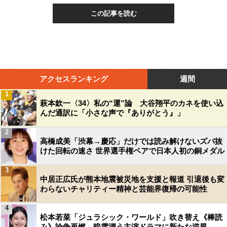
この記事を読む
アクセスランキング
週間
1
萩本欽一〈34〉私の“運”論 大谷翔平のカネを使い込
んだ通訳に「小さな声で『ありがとう』」
2
高橋成美「渋幕→慶応」だけでは読み解けないズバ抜
けた回転の速さ 世界選手権ペアで日本人初の銅メダル
3
中居正広氏が熊本地震被災地を支援と報道 引退後も変
わらないチャリティー精神と芸能界復帰の可能性
4
松本若菜「ジュラシック・ワールド」吹き替え《棒読
み》論争再燃…暗雲漂う主演ドラマに新たな逆風