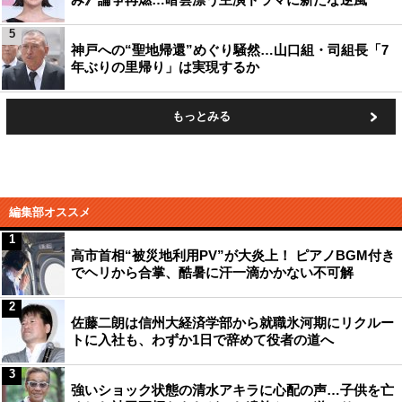
5
神戸への“聖地帰還”めぐり騒然…山口組・司組長「7
年ぶりの里帰り」は実現するか
もっとみる
編集部オススメ
1
高市首相“被災地利用PV”が大炎上！ ピアノBGM付き
でヘリから合掌、酷暑に汗一滴かかない不可解
2
佐藤二朗は信州大経済学部から就職氷河期にリクルー
トに入社も、わずか1日で辞めて役者の道へ
3
強いショック状態の清水アキラに心配の声…子供を亡