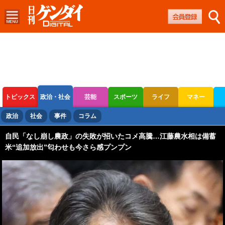
トピックス
政治・社会
芸能
スポーツ
ライフ
マネー
ボートレース
競輪
オートレース
政治
社会
事件
コラム
自民「なし崩し農政」の失敗が招いたコメ高騰…江藤農水相は備蓄
米“追加放出”匂わせも今さら感プンプン