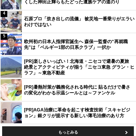
くした神田正輝らもたどった遺族ケアの道のり
4
石原プロ「炊き出しの流儀」 被災地一番乗りがエラい
わけではない
5
欧州初の日本人指揮官誕生へ 森保一監督の“再就職
先”は「ベルギー1部の日系クラブ」一択か
[PR]楽しさいっぱい！北海道・ニセコで避暑の夏旅
絶景とアクティビティが揃う「ニセコ東急 グラン・ヒ
ラフ」～東急不動産
[PR]暑熱対策が義務化される時代に 貼るだけで暑さ
の変化がわかる示温シールとは～ファンケル
[PR]AGA治療に革命を起こす検査技術「スキャビジ
ョン」銀クリが提示する新しい薄毛治療のあり方
もっとみる