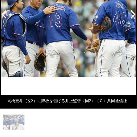
高橋宏斗（左3）に降板を告げる井上監督（同2）（Ｃ）共同通信社