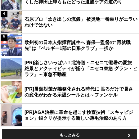
くした神田正輝らもたどった遺族ケアの道のり
4
石原プロ「炊き出しの流儀」 被災地一番乗りがエラい
わけではない
5
欧州初の日本人指揮官誕生へ 森保一監督の“再就職
先”は「ベルギー1部の日系クラブ」一択か
[PR]楽しさいっぱい！北海道・ニセコで避暑の夏旅
絶景とアクティビティが揃う「ニセコ東急 グラン・ヒ
ラフ」～東急不動産
[PR]暑熱対策が義務化される時代に 貼るだけで暑さ
の変化がわかる示温シールとは～ファンケル
[PR]AGA治療に革命を起こす検査技術「スキャビジ
ョン」銀クリが提示する新しい薄毛治療のあり方
もっとみる