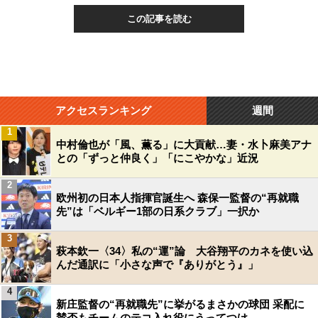
この記事を読む
アクセスランキング
週間
1
中村倫也が「風、薫る」に大貢献…妻・水卜麻美アナ
との「ずっと仲良く」「にこやかな」近況
2
欧州初の日本人指揮官誕生へ 森保一監督の“再就職
先”は「ベルギー1部の日系クラブ」一択か
3
萩本欽一〈34〉私の“運”論 大谷翔平のカネを使い込
んだ通訳に「小さな声で『ありがとう』」
4
新庄監督の“再就職先”に挙がるまさかの球団 采配に
賛否もチームのテコ入れ役にうってつけ