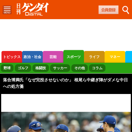
トピックス
政治・社会
芸能
スポーツ
ライフ
マネー
ボートレース
競輪
オートレース
野球
ゴルフ
格闘技
サッカー
その他
コラム
落合博満氏「なぜ完投させないのか」 根尾ら中継ぎ陣がダメな中日
への処方箋