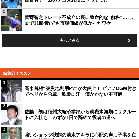
5
菅野智之トレード不成立の裏に致命的な“前科”…ここ
まで11勝4敗でも市場価値が低かったワケ
もっとみる
編集部オススメ
1
高市首相“被災地利用PV”が大炎上！ ピアノBGM付き
でヘリから合掌、酷暑に汗一滴かかない不可解
2
佐藤二朗は信州大経済学部から就職氷河期にリクルー
トに入社も、わずか1日で辞めて役者の道へ
3
強いショック状態の清水アキラに心配の声…子供を亡