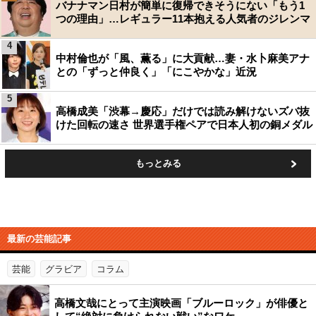
バナナマン日村が簡単に復帰できそうにない「もう1
つの理由」…レギュラー11本抱える人気者のジレンマ
4
中村倫也が「風、薫る」に大貢献…妻・水卜麻美アナ
との「ずっと仲良く」「にこやかな」近況
5
高橋成美「渋幕→慶応」だけでは読み解けないズバ抜
けた回転の速さ 世界選手権ペアで日本人初の銅メダル
もっとみる
最新の芸能記事
芸能
グラビア
コラム
高橋文哉にとって主演映画「ブルーロック」が俳優と