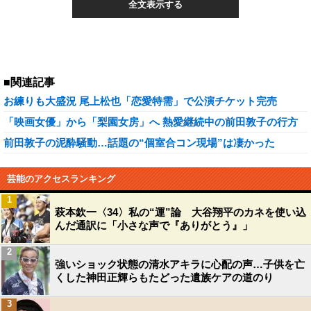
全文表示する
■関連記事
お練りも大盛況 尾上松也「恋愛特需」で公演チケット完売
「映画女優」から「梨園女房」へ 熱愛継続中の前田敦子の行方
前田敦子の泥酔騒動…話題の“個室合コン現場”は凄かった
芸能のアクセスランキング
1
萩本欽一〈34〉私の“運”論 大谷翔平のカネを使い込
んだ通訳に「小さな声で『ありがとう』」
2
強いショック状態の清水アキラに心配の声…子供を亡
くした神田正輝らもたどった遺族ケアの道のり
3