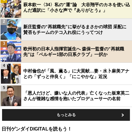
萩本欽一〈34〉私の“運”論 大谷翔平のカネを使い込
んだ通訳に「小さな声で『ありがとう』」
2
新庄監督の“再就職先”に挙がるまさかの球団 采配に
賛否もチームのテコ入れ役にうってつけ
3
欧州初の日本人指揮官誕生へ 森保一監督の“再就職
先”は「ベルギー1部の日系クラブ」一択か
4
中村倫也が「風、薫る」に大貢献…妻・水卜麻美アナ
との「ずっと仲良く」「にこやかな」近況
5
「恩人だけど、嫌いな人の代表」亡くなった板東英二
さんが複雑な感情を抱いたプロデューサーの名前
もっとみる
日刊ゲンダイDIGITALを読もう！