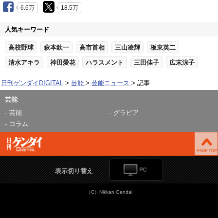
6.6万
18.5万
人気キーワード
高校野球
萩本欽一
高市首相
三山凌輝
板東英二
清水アキラ
神田愛花
ハラスメント
三田佳子
広末涼子
日刊ゲンダイDIGITAL
芸能
芸能ニュース
記事
芸能
芸能
グラビア
コラム
表示切り替え
（C）Nikkan Gendai