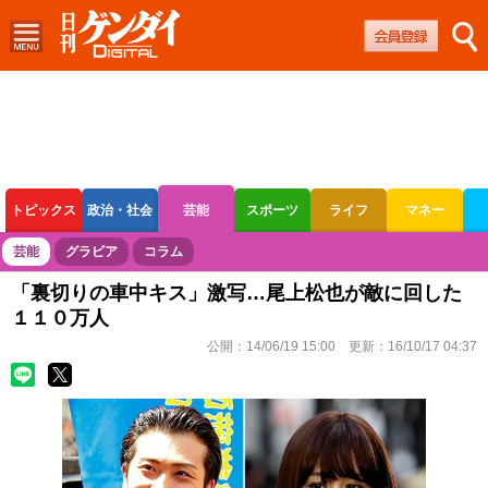
トピックス
政治・社会
芸能
スポーツ
ライフ
マネー
ボートレース
競輪
オートレース
芸能
グラビア
コラム
「裏切りの車中キス」激写…尾上松也が敵に回した
１１０万人
公開：
14/06/19 15:00
更新：
16/10/17 04:37