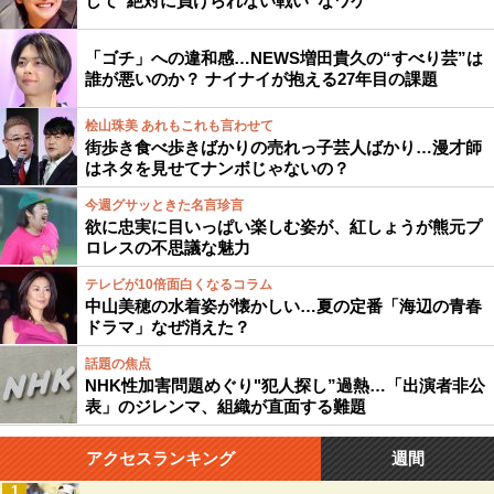
して“絶対に負けられない戦い”なワケ
「ゴチ」への違和感…NEWS増田貴久の“すべり芸”は
誰が悪いのか？ ナイナイが抱える27年目の課題
桧山珠美 あれもこれも言わせて
街歩き食べ歩きばかりの売れっ子芸人ばかり…漫才師
はネタを見せてナンボじゃないの？
今週グサッときた名言珍言
欲に忠実に目いっぱい楽しむ姿が、紅しょうが熊元プ
ロレスの不思議な魅力
テレビが10倍面白くなるコラム
中山美穂の水着姿が懐かしい…夏の定番「海辺の青春
ドラマ」なぜ消えた？
話題の焦点
NHK性加害問題めぐり"犯人探し”過熱…「出演者非公
表」のジレンマ、組織が直面する難題
アクセスランキング
週間
1