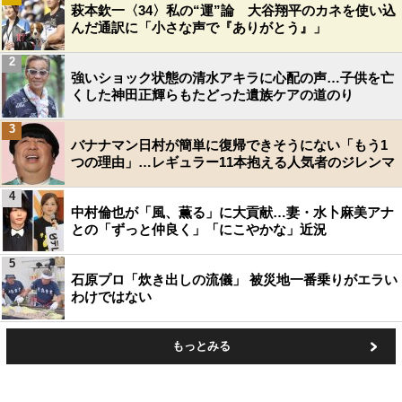
萩本欽一〈34〉私の“運”論 大谷翔平のカネを使い込
んだ通訳に「小さな声で『ありがとう』」
2
強いショック状態の清水アキラに心配の声…子供を亡
くした神田正輝らもたどった遺族ケアの道のり
3
バナナマン日村が簡単に復帰できそうにない「もう1
つの理由」…レギュラー11本抱える人気者のジレンマ
4
中村倫也が「風、薫る」に大貢献…妻・水卜麻美アナ
との「ずっと仲良く」「にこやかな」近況
5
石原プロ「炊き出しの流儀」 被災地一番乗りがエラい
わけではない
もっとみる