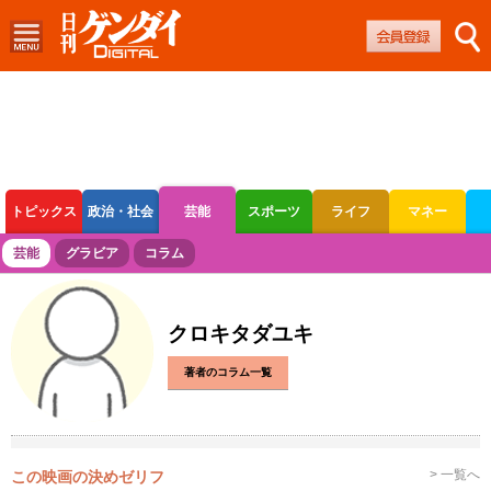
トピックス
政治・社会
芸能
スポーツ
ライフ
マネー
ボートレース
競輪
オートレース
芸能
グラビア
コラム
クロキタダユキ
著者のコラム一覧
> 一覧へ
この映画の決めゼリフ