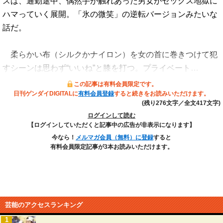
スは、通勤途中、偶然手が触れあった男女がセックス地獄に
ハマっていく展開。「氷の微笑」の逆転バージョンみたいな
話だ。
柔らかい布（シルクかナイロン）を女の首に巻きつけて犯
すシーンは思わず“いいね”と膝を打つ。プライベート…
この記事は有料会員限定です。
日刊ゲンダイDIGITALに
有料会員登録
すると続きをお読みいただけます。
(残り276文字／全文417文字)
ログインして読む
【ログインしていただくと記事中の広告が非表示になります】
今なら！
メルマガ会員（無料）に登録
すると
有料会員限定記事が3本お読みいただけます。
芸能のアクセスランキング
1