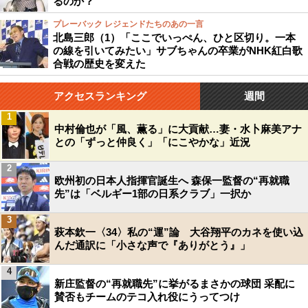
るのか？
プレーバック レジェンドたちのあの一言
北島三郎（1）「ここでいっぺん、ひと区切り。一本
の線を引いてみたい」サブちゃんの卒業がNHK紅白歌
合戦の歴史を変えた
アクセスランキング
週間
1
中村倫也が「風、薫る」に大貢献…妻・水卜麻美アナ
との「ずっと仲良く」「にこやかな」近況
2
欧州初の日本人指揮官誕生へ 森保一監督の“再就職
先”は「ベルギー1部の日系クラブ」一択か
3
萩本欽一〈34〉私の“運”論 大谷翔平のカネを使い込
んだ通訳に「小さな声で『ありがとう』」
4
新庄監督の“再就職先”に挙がるまさかの球団 采配に
賛否もチームのテコ入れ役にうってつけ