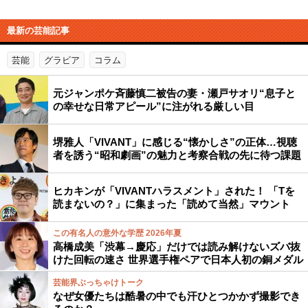
最新の芸能記事
芸能
グラビア
コラム
元ジャンポケ斉藤慎二被告の妻・瀬戸サオリ“息子と
の幸せな日常アピール”に注がれる厳しい目
堺雅人「VIVANT」に感じる“懐かしさ”の正体…視聴
者を誘う“昭和劇画”の魅力と考察合戦の先に待つ課題
ヒカキンが「VIVANTハラスメント」された！ 「Tを
読まないの？」に集まった「読めて当然」マウント
この有名人の意外な学歴 2026年夏
高橋成美「渋幕→慶応」だけでは読み解けないズバ抜
けた回転の速さ 世界選手権ペアで日本人初の銅メダル
芸能界ぶっちゃけトーク
なぜ女優たちは酷暑の中でも汗ひとつかかず撮影でき