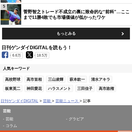
5
菅野智之トレード不成立の裏に致命的な“前科”…ここ
まで11勝4敗でも市場価値が低かったワケ
もっとみる
日刊ゲンダイDIGITALを読もう！
6.6万
18.5万
人気キーワード
高校野球
高市首相
三山凌輝
萩本欽一
清水アキラ
板東英二
神田愛花
ハラスメント
三田佳子
高市政権
日刊ゲンダイDIGITAL
芸能
芸能ニュース
記事
芸能
芸能
グラビア
コラム