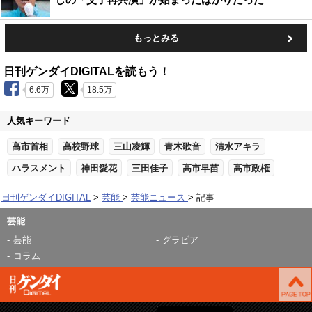
もっとみる
日刊ゲンダイDIGITALを読もう！
6.6万
18.5万
人気キーワード
高市首相
高校野球
三山凌輝
青木歌音
清水アキラ
ハラスメント
神田愛花
三田佳子
高市早苗
高市政権
日刊ゲンダイDIGITAL
芸能
芸能ニュース
記事
芸能
芸能
グラビア
コラム