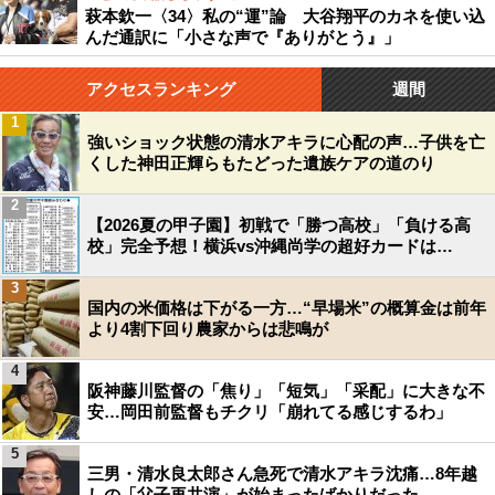
萩本欽一〈34〉私の“運”論 大谷翔平のカネを使い込
んだ通訳に「小さな声で『ありがとう』」
アクセスランキング
週間
1
強いショック状態の清水アキラに心配の声…子供を亡
くした神田正輝らもたどった遺族ケアの道のり
2
【2026夏の甲子園】初戦で「勝つ高校」「負ける高
校」完全予想！横浜vs沖縄尚学の超好カードは…
3
国内の米価格は下がる一方…“早場米”の概算金は前年
より4割下回り農家からは悲鳴が
4
阪神藤川監督の「焦り」「短気」「采配」に大きな不
安…岡田前監督もチクリ「崩れてる感じするわ」
5
三男・清水良太郎さん急死で清水アキラ沈痛…8年越
しの「父子再共演」が始まったばかりだった