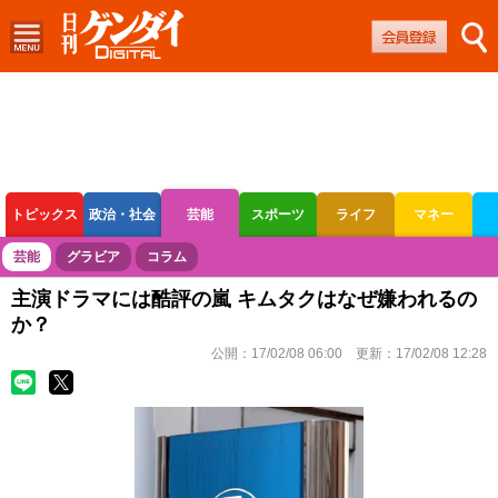
トピックス
政治・社会
芸能
スポーツ
ライフ
マネー
ボートレース
競輪
オートレース
芸能
グラビア
コラム
主演ドラマには酷評の嵐 キムタクはなぜ嫌われるの
か？
公開：
17/02/08 06:00
更新：
17/02/08 12:28