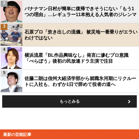
2
バナナマン日村が簡単に復帰できそうにない「もう1
つの理由」…レギュラー11本抱える人気者のジレンマ
3
石原プロ「炊き出しの流儀」 被災地一番乗りがエラい
わけではない
4
横浜流星「BL作品興味なし」発言に滲むプロ意識
「べらぼう」後初の民放連ドラ主演で注目
5
佐藤二朗は信州大経済学部から就職氷河期にリクルー
トに入社も、わずか1日で辞めて役者の道へ
もっとみる
最新の芸能記事