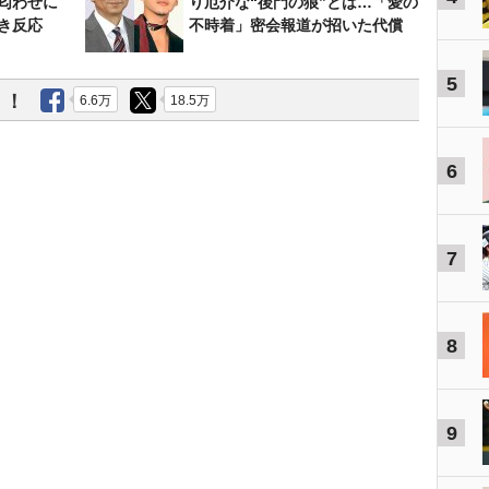
匂わせに
り厄介な“後門の狼”とは…「愛の
き反応
不時着」密会報道が招いた代償
5
う！
6.6万
18.5万
6
7
8
9