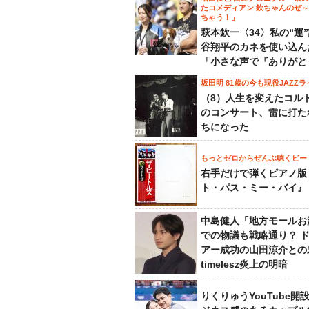
たコメディアン 欽ちゃんのぜ
ちゃう！」
萩本欽一〈34〉私の“運
谷翔平のカネを使い込ん
「小さな声で『ありがと
坂田明 81歳の今も現役JAZZラ
（8）人生を変えたコル
のコンサート、雷に打た
ちになった
もっとゼロからぜんぶ聴くビー
右手だけで弾くピアノ版
ト・パス・ミー・バイ』
中島健人「地方モールお
での物議も戦略通り？ 
アー成功の山田涼介との
timelesz炎上の明暗
りくりゅうYouTube開