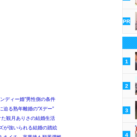
PR
1
2
レンディー婚”男性側の条件
に迫る熟年離婚の“Xデー”
3
けた観月ありさの結婚生活
ーズが強いられる結婚の踏絵
4