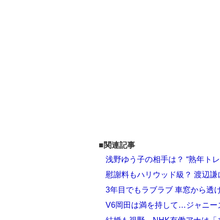
■関連記事
浅野ゆう子の相手は？ “熟年ト
慰謝料もハリウッド級？ 渡辺謙
3年目でもラブラブ 車窓から透
V6岡田は満を持して…ジャニ