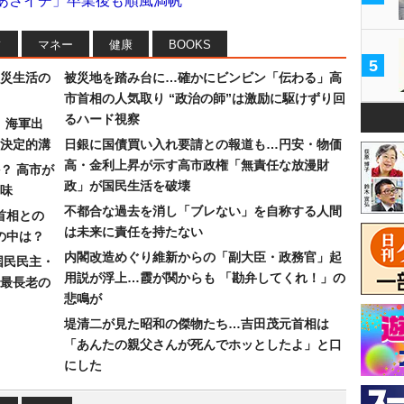
「あさイチ」卒業後も順風満帆
フ
マネー
健康
BOOKS
5
災生活の
被災地を踏み台に…確かにビンビン「伝わる」高
市首相の人気取り “政治の師”は激励に駆けずり回
るハード視察
）海軍出
決定的溝
日銀に国債買い入れ要請との報道も…円安・物価
高・金利上昇が示す高市政権「無責任な放漫財
？ 高市が
政」が国民生活を破壊
味
不都合な過去を消し「ブレない」を自称する人間
首相との
は未来に責任を持たない
の中は？
内閣改造めぐり維新からの「副大臣・政務官」起
国民民主・
用説が浮上…霞が関からも 「勘弁してくれ！」の
最長老の
悲鳴が
堤清二が見た昭和の傑物たち…吉田茂元首相は
「あんたの親父さんが死んでホッとしたよ」と口
にした