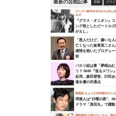
最新の芸能記事
芸能
グラビ
スージー鈴木のゼロからぜんぶ
ルズ
『グラス・オニオン』コ
ング然としたビートルズ
がえし」
「恩人だけど、嫌いな人
亡くなった板東英二さん
感情を抱いたプロデュー
前
バカリ組は妻「夢眠ねむ
リ？ NHK『巡るスワン
起用…森田望智、臼田あ
連女優の共通点
再発見 ちょうど10年前のテレ
堺雅人は“日曜の夜”、N
ドラマ「真田丸」で躍動
増田俊也 口述クロニクル「茶