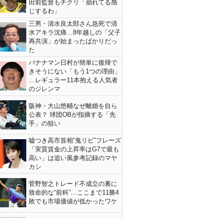
田前監督もチクリ「崩れてる感
じするわ」
三男・清水良太郎さん急死で清
水アキラ沈痛…8年越しの「父子
再共演」が始まったばかりだっ
た
バナナマン日村が簡単に復帰で
きそうにない「もう1つの理由」
…レギュラー11本抱える人気者
のジレンマ
阪神・大山悠輔なぜ離婚を自ら
公表？ 球団OBが指摘する「先
手」の狙い
嘘つき高市首相“鬼リピ”フレーズ
「実質賃金の上昇率はG7で最も
高い」は追い風参考記録のマヤ
カシ
菅野智之トレード不成立の裏に
致命的な“前科”…ここまで11勝4
敗でも市場価値が低かったワケ