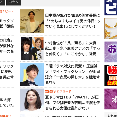
ア
コラム
聴くビート
田中樹がSixTONESの美容番長に
ミックソ
「“めちゃくちゃイイ男の休日”っ
版「微笑
ていう見出しにしてください！」
の代表」
中村倫也が「風、薫る」に大貢
が複雑な
献…妻・水卜麻美アナとの「ずっ
サーの名
と仲良く」「にこやかな」近況
」ソック
日曜ドラマ対決に異変！ 玉森裕
』に夏帆
太「マイ・フィクション」が山田
さ美と常
涼介「一次元の挿し木」を猛追す
るワケ
芸能界クロスロード
ビ
夏ドラマはTBS「VIVANT」が圧
HK大河
倒、フジは軒並み苦戦…主演を任
していた
せられる女優は案外少ない
人気
の間を変え