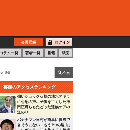
会員登録
ログイン
コラム一覧
著者一覧
書籍
紙面
芸能のアクセスランキング
強いショック状態の清水アキラ
に心配の声…子供を亡くした神
田正輝らもたどった遺族ケアの
道のり
バナナマン日村が簡単に復帰で
きそうにない「もう1つの理由」