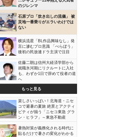
…レギュラー11本抱える人気者
のジレンマ
石原プロ「炊き出しの流儀」 被
災地一番乗りがエラいわけでは
ない
横浜流星「BL作品興味なし」発
言に滲むプロ意識 「べらぼう」
後初の民放連ドラ主演で注目
佐藤二朗は信州大経済学部から
就職氷河期にリクルートに入社
も、わずか1日で辞めて役者の道
へ
もっと見る
楽しさいっぱい！北海道・ニセ
コで避暑の夏旅 絶景とアクティ
ビティが揃う「ニセコ東急 グラ
ン・ヒラフ」～東急不動産
暑熱対策が義務化される時代に
貼るだけで暑さの変化がわかる