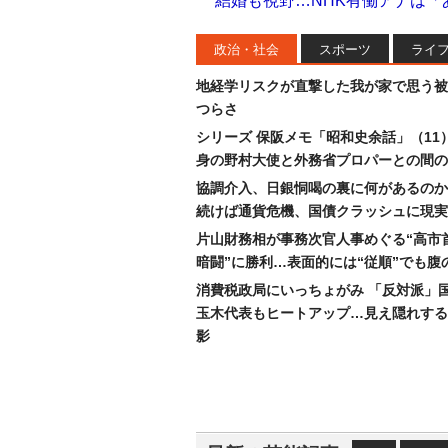
結婚も視野…NHK有働アナは
政治・社会
スポーツ
ライ
地経学リスクが直撃した我が家で思う被
つらさ
シリーズ 保阪メモ「昭和史余話」（11
身の野村大使と外務省プロパーとの間の
協調介入、日銀恫喝の裏に何があるのか
続けば通貨危機、国債クラッシュに現実
片山財務相が事務次官人事めぐる“高市
暗闘”に勝利…表面的には“従順”でも腹
消費税政局にいっちょがみ 「反対派」
玉木代表もヒートアップ…見え隠れする
影