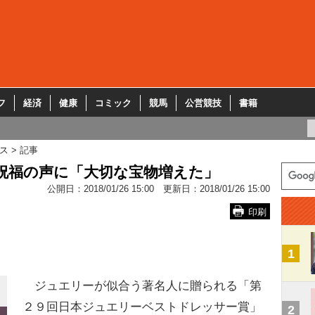
フ
経済
健康
コミック
競馬
公営競技
書籍
ス
記事
祝福の声に「大切な宝物増えた」
公開日：
2018/01/26 15:00
更新日：
2018/01/26 15:00
印刷
1
ジュエリーが似合う著名人に贈られる「第
２９回日本ジュエリーベストドレッサー賞」
2