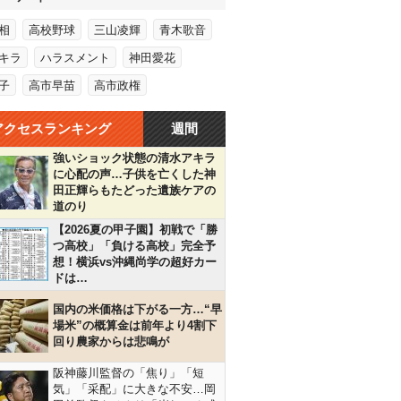
相
高校野球
三山凌輝
青木歌音
キラ
ハラスメント
神田愛花
子
高市早苗
高市政権
アクセスランキング
週間
強いショック状態の清水アキラ
に心配の声…子供を亡くした神
田正輝らもたどった遺族ケアの
道のり
【2026夏の甲子園】初戦で「勝
つ高校」「負ける高校」完全予
想！横浜vs沖縄尚学の超好カー
ドは…
国内の米価格は下がる一方…“早
場米”の概算金は前年より4割下
回り農家からは悲鳴が
阪神藤川監督の「焦り」「短
気」「采配」に大きな不安…岡