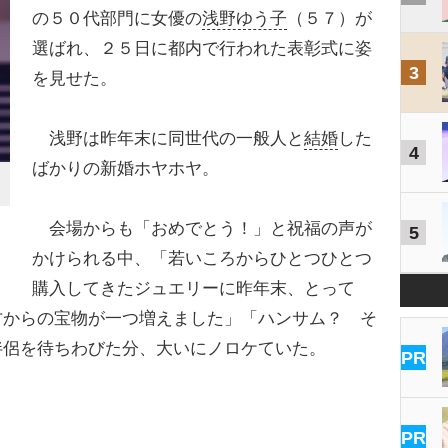
の５０代部門に女優の
浅野ゆう子
（５７）が
選ばれ、２５日に都内で行われた表彰式に姿
3
を見せた。
浅野は昨年末に同世代の一般人と
結婚
した
4
ばかりの新婚ホヤホヤ。
会場からも「おめでとう！」と祝福の声が
5
かけられる中、「若いころからひとつひとつ
購入してきたジュエリーに昨年末、とって
方からの宝物が一つ増えました」「ハンサム？ そ
伴侶を待ちわびた分、大いにノロケていた。
PR
PR