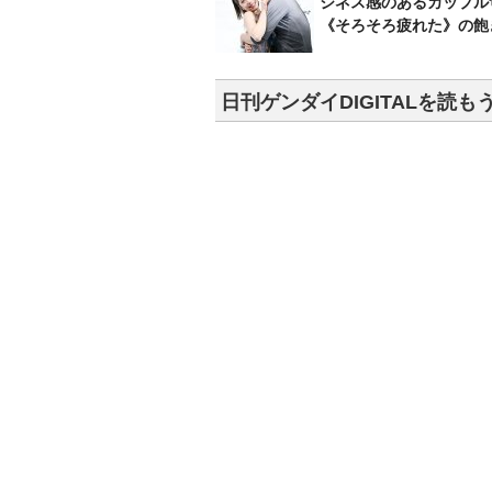
ジネス感のあるカップル
《そろそろ疲れた》の飽
日刊ゲンダイDIGITALを読も