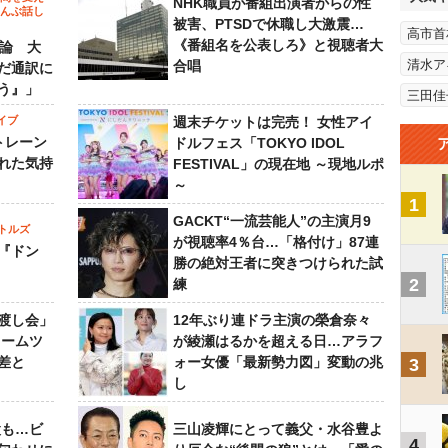
NHK職員が番組出演者からの性
～んぶ話し
被害、PTSDで休職し大激震…
高市首
《番組名を公表しろ》と視聴者大
”論 大
清水ア
合唱
だ通訳に
う』」
三田佳
イブ
週末チケットは完売！ 女性アイ
トレーン
ドルフェス「TOKYO IDOL
れた気持
FESTIVAL」の現在地 ～現地ルポ
～
1
GACKT“一流芸能人”の主演月9
トルズ
が視聴率4％台…「格付け」87連
『ドン
勝の絶対王者に突きつけられた試
2
練
渡し会」
12年ぶり連ドラ主演の榮倉奈々
ドームツ
が綾瀬はるかを超える日…アラフ
差と
ォー女優「最新勢力図」変動の兆
3
し
設も…ビ
三山凌輝にとって義父・水谷豊よ
4