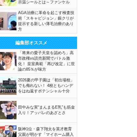
示温シールとは～ファンケル
AGA治療に革命を起こす検査技
術「スキャビジョン」銀クリが
提示する新しい薄毛治療のあり
方
編集部オススメ
「将来の愛子天皇を認めろ」高
市政権vs読売新聞でバトル激
化！ 皇室典範「再び改定」に世
論の85％が味方
2026夏の甲子園は「初出場校」
でも侮れない！ 4校ともハンデ
をはね返すポテンシャル十分
田中みな実“まんまるE乳”も筋金
入り！アッパレのあざとさ
阪神1位・森下翔太を英才教育
父親が明かす「マイホーム購入