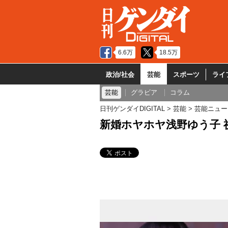
6.6万
18.5万
政治/社会
芸能
スポーツ
ライ
芸能
グラビア
コラム
日刊ゲンダイDIGITAL
芸能
芸能ニュー
新婚ホヤホヤ浅野ゆう子 