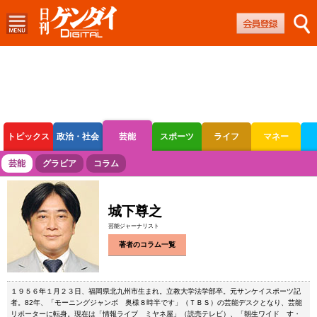
トピックス
政治・社会
芸能
スポーツ
ライフ
マネー
ボートレース
競輪
オートレース
芸能
グラビア
コラム
城下尊之
芸能ジャーナリスト
著者のコラム一覧
１９５６年１月２３日、福岡県北九州市生まれ。立教大学法学部卒。元サンケイスポーツ記
者。82年、「モーニングジャンボ 奥様８時半です」（ＴＢＳ）の芸能デスクとなり、芸能
リポーターに転身。現在は「情報ライブ ミヤネ屋」（読売テレビ）、「朝生ワイド す・