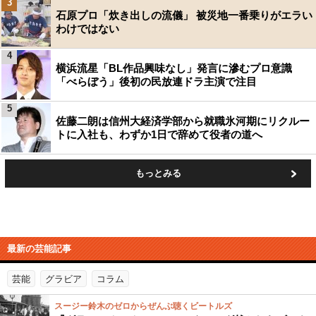
3
石原プロ「炊き出しの流儀」 被災地一番乗りがエラい
わけではない
4
横浜流星「BL作品興味なし」発言に滲むプロ意識
「べらぼう」後初の民放連ドラ主演で注目
5
佐藤二朗は信州大経済学部から就職氷河期にリクルー
トに入社も、わずか1日で辞めて役者の道へ
もっとみる
最新の芸能記事
芸能
グラビア
コラム
スージー鈴木のゼロからぜんぶ聴くビートルズ