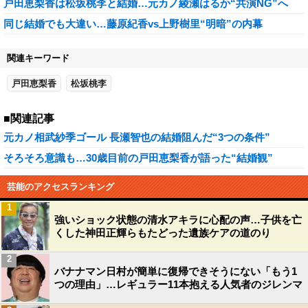
戸田恵梨香は松坂桃李と結婚…元カノ綾瀬はるか“共演NG”へ
同じ結婚でも大違い…藤原紀香vs上野樹里“明暗”の内幕
関連キーワード
戸田恵梨香
松坂桃李
■関連記事
元カノ相武紗季ゴール 長瀬智也の結婚阻んだ“3つの条件”
そろそろ意識も…30歳目前の戸田恵梨香が語った“結婚観”
芸能のアクセスランキング
1
強いショック状態の清水アキラに心配の声…子供を亡
くした神田正輝らもたどった遺族ケアの道のり
2
バナナマン日村が簡単に復帰できそうにない「もう1
つの理由」…レギュラー11本抱える人気者のジレンマ