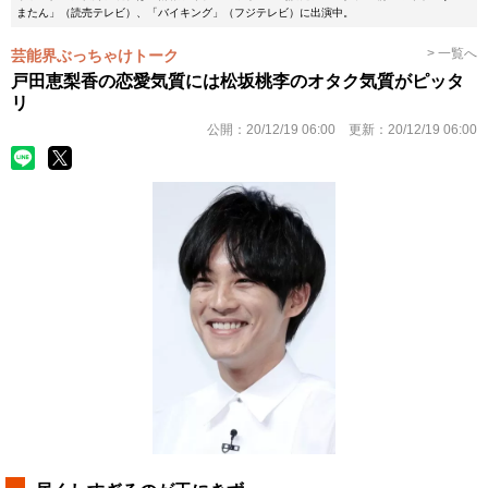
またん」（読売テレビ）、「バイキング」（フジテレビ）に出演中。
> 一覧へ
芸能界ぶっちゃけトーク
戸田恵梨香の恋愛気質には松坂桃李のオタク気質がピッタ
リ
公開：
20/12/19 06:00
更新：
20/12/19 06:00