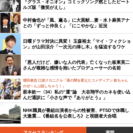
『グラス・オニオン』コミックソング然としたビート
ルズ版「微笑がえし」
中村倫也が「風、薫る」に大貢献…妻・水卜麻美アナ
との「ずっと仲良く」「にこやかな」近況
日曜ドラマ対決に異変！ 玉森裕太「マイ・フィクショ
ン」が山田涼介「一次元の挿し木」を猛追するワケ
「恩人だけど、嫌いな人の代表」亡くなった板東英二
さんが複雑な感情を抱いたプロデューサーの名前
増田俊也 口述クロニクル「茶の間を変えたコメディアン 欽ちゃん
のぜ～んぶ話しちゃう！」
萩本欽一〈34〉私の“運”論 大谷翔平のカネを使い込
んだ通訳に「小さな声で『ありがとう』」
NHK職員が番組出演者からの性被害、PTSDで休職し
大激震…《番組名を公表しろ》と視聴者大合唱
アクセスランキング
週間