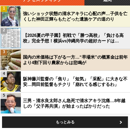
1
強いショック状態の清水アキラに心配の声…子供を亡
くした神田正輝らもたどった遺族ケアの道のり
2
【2026夏の甲子園】初戦で「勝つ高校」「負ける高
校」完全予想！横浜vs沖縄尚学の超好カードは…
3
国内の米価格は下がる一方…“早場米”の概算金は前年
より4割下回り農家からは悲鳴が
4
阪神藤川監督の「焦り」「短気」「采配」に大きな不
安…岡田前監督もチクリ「崩れてる感じするわ」
5
三男・清水良太郎さん急死で清水アキラ沈痛…8年越
しの「父子再共演」が始まったばかりだった
もっとみる