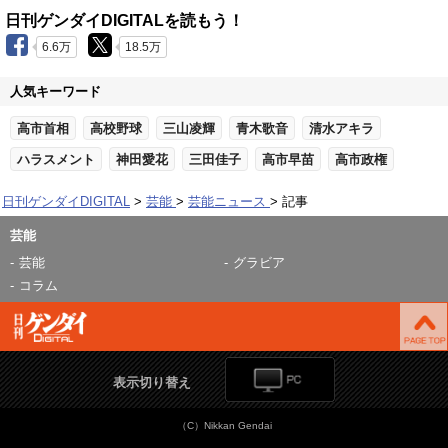
日刊ゲンダイDIGITALを読もう！
6.6万
18.5万
人気キーワード
高市首相
高校野球
三山凌輝
青木歌音
清水アキラ
ハラスメント
神田愛花
三田佳子
高市早苗
高市政権
日刊ゲンダイDIGITAL
芸能
芸能ニュース
記事
芸能
芸能
グラビア
コラム
表示切り替え
（C）Nikkan Gendai