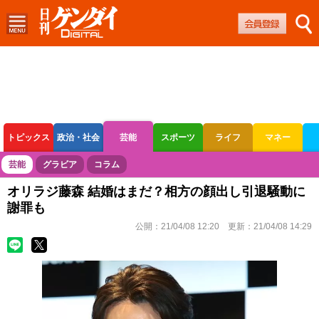
トピックス
政治・社会
芸能
スポーツ
ライフ
マネー
ボートレース
競輪
オートレース
芸能
グラビア
コラム
オリラジ藤森 結婚はまだ？相方の顔出し引退騒動に
謝罪も
公開：
21/04/08 12:20
更新：
21/04/08 14:29