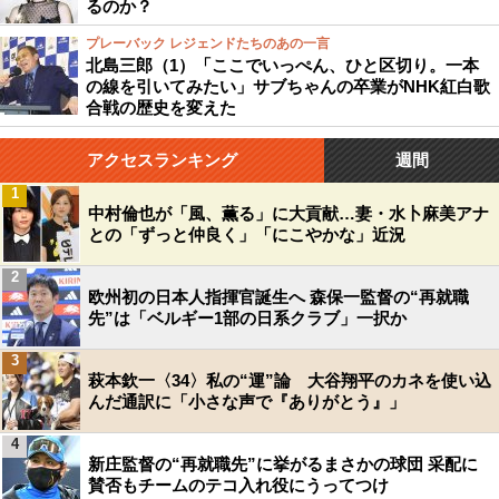
るのか？
プレーバック レジェンドたちのあの一言
北島三郎（1）「ここでいっぺん、ひと区切り。一本
の線を引いてみたい」サブちゃんの卒業がNHK紅白歌
合戦の歴史を変えた
アクセスランキング
週間
1
中村倫也が「風、薫る」に大貢献…妻・水卜麻美アナ
との「ずっと仲良く」「にこやかな」近況
2
欧州初の日本人指揮官誕生へ 森保一監督の“再就職
先”は「ベルギー1部の日系クラブ」一択か
3
萩本欽一〈34〉私の“運”論 大谷翔平のカネを使い込
んだ通訳に「小さな声で『ありがとう』」
4
新庄監督の“再就職先”に挙がるまさかの球団 采配に
賛否もチームのテコ入れ役にうってつけ