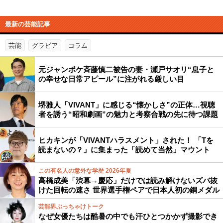
最新の芸能記事
芸能
グラビア
コラム
元ジャンポケ斉藤慎二被告の妻・瀬戸サオリ“息子と
の幸せな日常アピール”に注がれる厳しい目
堺雅人「VIVANT」に感じる“懐かしさ”の正体…視聴
者を誘う“昭和劇画”の魅力と考察合戦の先に待つ課題
ヒカキンが「VIVANTハラスメント」された！ 「Tを
読まないの？」に集まった「読めて当然」マウント
この有名人の意外な学歴 2026年夏
高橋成美「渋幕→慶応」だけでは読み解けないズバ抜
けた回転の速さ 世界選手権ペアで日本人初の銅メダル
芸能界ぶっちゃけトーク
なぜ女優たちは酷暑の中でも汗ひとつかかず撮影でき