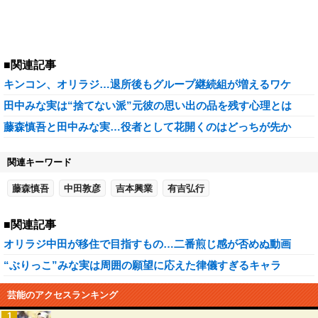
■関連記事
キンコン、オリラジ…退所後もグループ継続組が増えるワケ
田中みな実は“捨てない派”元彼の思い出の品を残す心理とは
藤森慎吾と田中みな実…役者として花開くのはどっちが先か
関連キーワード
藤森慎吾
中田敦彦
吉本興業
有吉弘行
■関連記事
オリラジ中田が移住で目指すもの…二番煎じ感が否めぬ動画
“ぶりっこ”みな実は周囲の願望に応えた律儀すぎるキャラ
芸能のアクセスランキング
1