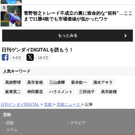
5
菅野智之トレード不成立の裏に致命的な“前科”…ここ
まで11勝4敗でも市場価値が低かったワケ
もっとみる
日刊ゲンダイDIGITALを読もう！
6.6万
18.5万
人気キーワード
高校野球
高市首相
三山凌輝
萩本欽一
清水アキラ
板東英二
神田愛花
ハラスメント
三田佳子
高市政権
日刊ゲンダイDIGITAL
芸能
芸能ニュース
記事
芸能
芸能
グラビア
コラム