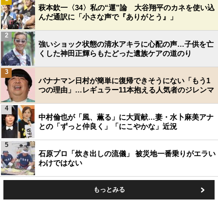
萩本欽一〈34〉私の“運”論 大谷翔平のカネを使い込
んだ通訳に「小さな声で『ありがとう』」
2
強いショック状態の清水アキラに心配の声…子供を亡
くした神田正輝らもたどった遺族ケアの道のり
3
バナナマン日村が簡単に復帰できそうにない「もう1
つの理由」…レギュラー11本抱える人気者のジレンマ
4
中村倫也が「風、薫る」に大貢献…妻・水卜麻美アナ
との「ずっと仲良く」「にこやかな」近況
5
石原プロ「炊き出しの流儀」 被災地一番乗りがエラい
わけではない
もっとみる