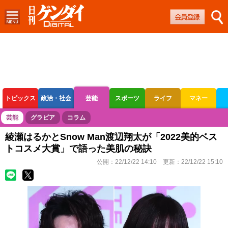
トピックス
政治・社会
芸能
スポーツ
ライフ
マネー
ボートレース
競輪
オートレース
芸能
グラビア
コラム
綾瀬はるかとSnow Man渡辺翔太が「2022美的ベス
トコスメ大賞」で語った美肌の秘訣
公開：
22/12/22 14:10
更新：
22/12/22 15:10