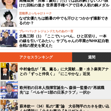
高橋成美「渋幕→慶応」だけでは読み解けないズバ抜
けた回転の速さ 世界選手権ペアで日本人初の銅メダル
芸能界ぶっちゃけトーク
なぜ女優たちは酷暑の中でも汗ひとつかかず撮影でき
るのか？
プレーバック レジェンドたちのあの一言
北島三郎（1）「ここでいっぺん、ひと区切り。一本
の線を引いてみたい」サブちゃんの卒業がNHK紅白歌
合戦の歴史を変えた
アクセスランキング
週間
1
中村倫也が「風、薫る」に大貢献…妻・水卜麻美アナ
との「ずっと仲良く」「にこやかな」近況
2
欧州初の日本人指揮官誕生へ 森保一監督の“再就職
先”は「ベルギー1部の日系クラブ」一択か
3
萩本欽一〈34〉私の“運”論 大谷翔平のカネを使い込
んだ通訳に「小さな声で『ありがとう』」