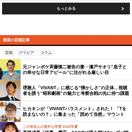
もっとみる
最新の芸能記事
芸能
グラビア
コラム
元ジャンポケ斉藤慎二被告の妻・瀬戸サオリ“息子と
の幸せな日常アピール”に注がれる厳しい目
堺雅人「VIVANT」に感じる“懐かしさ”の正体…視聴
者を誘う“昭和劇画”の魅力と考察合戦の先に待つ課題
ヒカキンが「VIVANTハラスメント」された！ 「Tを
読まないの？」に集まった「読めて当然」マウント
この有名人の意外な学歴 2026年夏