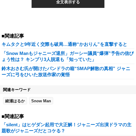
全文表示する
■関連記事
キムタクと9年近く交際も破局…通称“かおりん”を直撃すると
「Snow Manもジャニーズ退所」ガーシー議員“爆弾”予告の信ぴ
ょう性は？ キンプリ3人脱退も「知っていた」
鈴木おさむ氏が開けたパンドラの箱“SMAP解散の真相” ジャニ
ーズに弓をひいた放送作家の覚悟
関連キーワード
綾瀬はるか
Snow Man
■関連記事
「silent」はヒゲダン起用で大正解！ジャニーズ出演ドラマの主
題歌がジャニーズだとコケる？