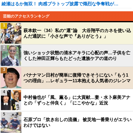
綾瀬はるか無双！ 肉感ブラトップ披露で熾烈な争奪戦が…
芸能のアクセスランキング
1
萩本欽一〈34〉私の“運”論 大谷翔平のカネを使い込
んだ通訳に「小さな声で『ありがとう』」
2
強いショック状態の清水アキラに心配の声…子供を亡
くした神田正輝らもたどった遺族ケアの道のり
3
バナナマン日村が簡単に復帰できそうにない「もう1
つの理由」…レギュラー11本抱える人気者のジレンマ
4
中村倫也が「風、薫る」に大貢献…妻・水卜麻美アナ
との「ずっと仲良く」「にこやかな」近況
5
石原プロ「炊き出しの流儀」 被災地一番乗りがエラい
わけではない