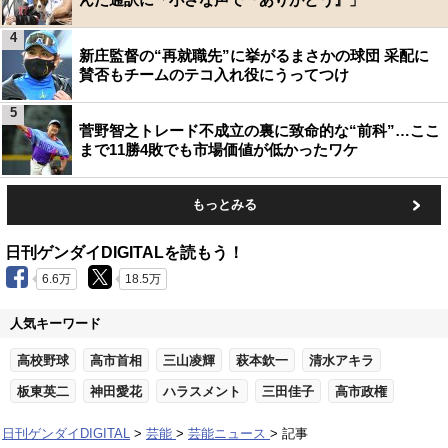
4
新庄監督の“再就職先”に挙がるまさかの球団 采配に
賛否もチームのテコ入れ役にうってつけ
5
菅野智之トレード不成立の裏に致命的な“前科”…ここ
まで11勝4敗でも市場価値が低かったワケ
もっとみる
日刊ゲンダイDIGITALを読もう！
6.6万
18.5万
人気キーワード
高校野球
高市首相
三山凌輝
萩本欽一
清水アキラ
板東英二
神田愛花
ハラスメント
三田佳子
高市政権
日刊ゲンダイDIGITAL
芸能
芸能ニュース
記事