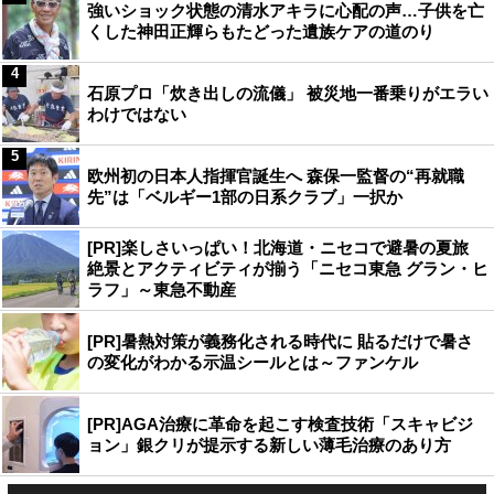
強いショック状態の清水アキラに心配の声…子供を亡
くした神田正輝らもたどった遺族ケアの道のり
4
石原プロ「炊き出しの流儀」 被災地一番乗りがエラい
わけではない
5
欧州初の日本人指揮官誕生へ 森保一監督の“再就職
先”は「ベルギー1部の日系クラブ」一択か
[PR]楽しさいっぱい！北海道・ニセコで避暑の夏旅
絶景とアクティビティが揃う「ニセコ東急 グラン・ヒ
ラフ」～東急不動産
[PR]暑熱対策が義務化される時代に 貼るだけで暑さ
の変化がわかる示温シールとは～ファンケル
[PR]AGA治療に革命を起こす検査技術「スキャビジ
ョン」銀クリが提示する新しい薄毛治療のあり方