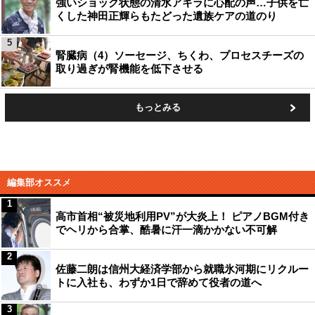
強いショック状態の清水アキラに心配の声…子供を亡
くした神田正輝らもたどった遺族ケアの道のり
5
腎臓病（4）ソーセージ、ちくわ、プロセスチーズの
取り過ぎが腎機能を低下させる
もっとみる
編集部オススメ
1
高市首相“被災地利用PV”が大炎上！ ピアノBGM付き
でヘリから合掌、酷暑に汗一滴かかない不可解
2
佐藤二朗は信州大経済学部から就職氷河期にリクルー
トに入社も、わずか1日で辞めて役者の道へ
3