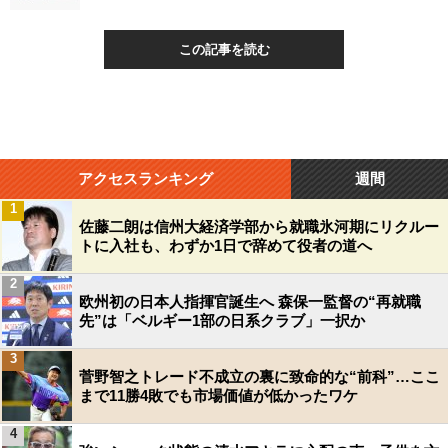
この記事を読む
アクセスランキング
週間
1
綾瀬はるか（右）とSnow Manの渡辺翔太（Ｃ）日刊ゲンダイ
佐藤二朗は信州大経済学部から就職氷河期にリクルー
トに入社も、わずか1日で辞めて役者の道へ
2
欧州初の日本人指揮官誕生へ 森保一監督の“再就職
先”は「ベルギー1部の日系クラブ」一択か
3
菅野智之トレード不成立の裏に致命的な“前科”…ここ
まで11勝4敗でも市場価値が低かったワケ
4