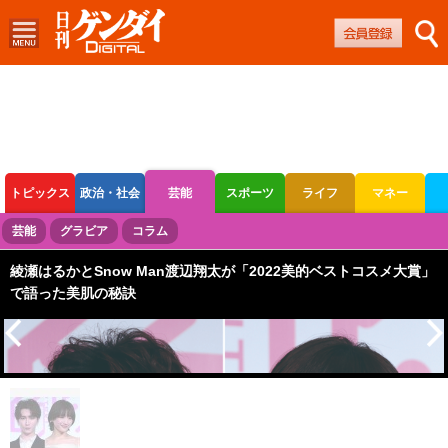
トピックス
政治・社会
芸能
スポーツ
ライフ
マネー
ボートレース
競輪
オートレース
芸能
グラビア
コラム
綾瀬はるかとSnow Man渡辺翔太が「2022美的ベストコスメ大賞」
で語った美肌の秘訣