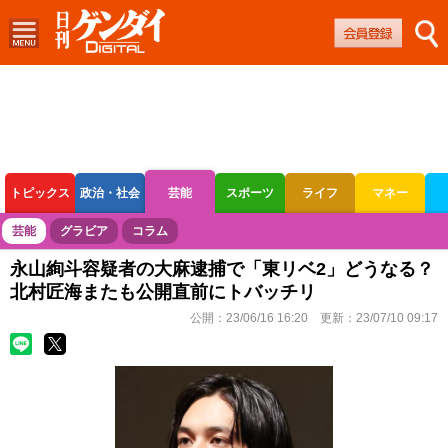
トピックス
政治・社会
芸能
スポーツ
ライフ
マネー
ボートレース
競輪
オートレース
芸能
グラビア
コラム
永山絢斗容疑者の大麻逮捕で「東リベ2」どうなる？
北村匠海またも公開直前にトバッチリ
公開：
23/06/16 16:20
更新：
23/07/10 09:17