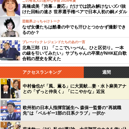
この有名人の意外な学歴 2026年夏
高橋成美「渋幕→慶応」だけでは読み解けないズバ抜
けた回転の速さ 世界選手権ペアで日本人初の銅メダル
芸能界ぶっちゃけトーク
なぜ女優たちは酷暑の中でも汗ひとつかかず撮影でき
るのか？
プレーバック レジェンドたちのあの一言
北島三郎（1）「ここでいっぺん、ひと区切り。一本
の線を引いてみたい」サブちゃんの卒業がNHK紅白歌
合戦の歴史を変えた
アクセスランキング
週間
1
中村倫也が「風、薫る」に大貢献…妻・水卜麻美アナ
との「ずっと仲良く」「にこやかな」近況
2
欧州初の日本人指揮官誕生へ 森保一監督の“再就職
先”は「ベルギー1部の日系クラブ」一択か
3