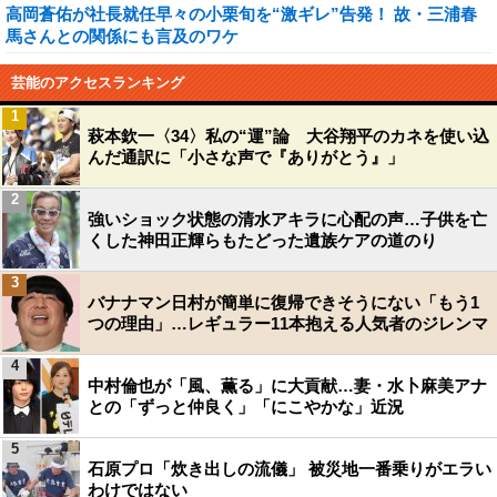
高岡蒼佑が社長就任早々の小栗旬を“激ギレ”告発！ 故・三浦春
馬さんとの関係にも言及のワケ
芸能のアクセスランキング
1
萩本欽一〈34〉私の“運”論 大谷翔平のカネを使い込
んだ通訳に「小さな声で『ありがとう』」
2
強いショック状態の清水アキラに心配の声…子供を亡
くした神田正輝らもたどった遺族ケアの道のり
3
バナナマン日村が簡単に復帰できそうにない「もう1
つの理由」…レギュラー11本抱える人気者のジレンマ
4
中村倫也が「風、薫る」に大貢献…妻・水卜麻美アナ
との「ずっと仲良く」「にこやかな」近況
5
石原プロ「炊き出しの流儀」 被災地一番乗りがエラい
わけではない