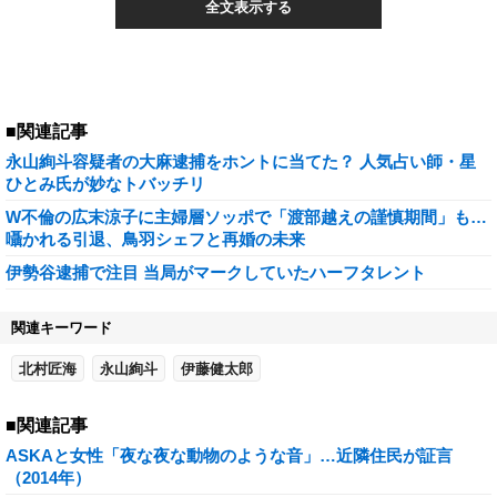
全文表示する
■関連記事
永山絢斗容疑者の大麻逮捕をホントに当てた？ 人気占い師・星
ひとみ氏が妙なトバッチリ
W不倫の広末涼子に主婦層ソッポで「渡部越えの謹慎期間」も…
囁かれる引退、鳥羽シェフと再婚の未来
伊勢谷逮捕で注目 当局がマークしていたハーフタレント
関連キーワード
北村匠海
永山絢斗
伊藤健太郎
■関連記事
ASKAと女性「夜な夜な動物のような音」…近隣住民が証言
（2014年）