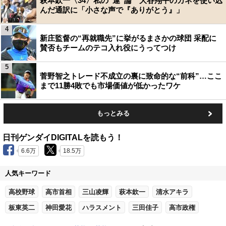
萩本欽一〈34〉私の“運”論 大谷翔平のカネを使い込
んだ通訳に「小さな声で『ありがとう』」
4
新庄監督の“再就職先”に挙がるまさかの球団 采配に
賛否もチームのテコ入れ役にうってつけ
5
菅野智之トレード不成立の裏に致命的な“前科”…ここ
まで11勝4敗でも市場価値が低かったワケ
もっとみる
日刊ゲンダイDIGITALを読もう！
6.6万
18.5万
人気キーワード
高校野球
高市首相
三山凌輝
萩本欽一
清水アキラ
板東英二
神田愛花
ハラスメント
三田佳子
高市政権