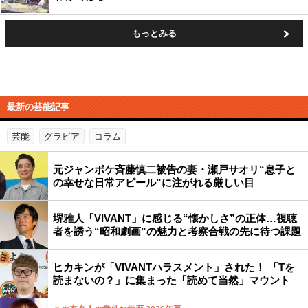
もっとみる
最新の芸能記事
芸能
グラビア
コラム
元ジャンポケ斉藤慎二被告の妻・瀬戸サオリ“息子と
の幸せな日常アピール”に注がれる厳しい目
堺雅人「VIVANT」に感じる“懐かしさ”の正体…視聴
者を誘う“昭和劇画”の魅力と考察合戦の先に待つ課題
ヒカキンが「VIVANTハラスメント」された！ 「Tを
読まないの？」に集まった「読めて当然」マウント