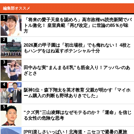
編集部オススメ
1
「将来の愛子天皇を認めろ」高市政権vs読売新聞でバ
トル激化！ 皇室典範「再び改定」に世論の85％が味
方
2
2026夏の甲子園は「初出場校」でも侮れない！ 4校と
もハンデをはね返すポテンシャル十分
3
田中みな実“まんまるE乳”も筋金入り！アッパレのあ
ざとさ
4
阪神1位・森下翔太を英才教育 父親が明かす「マイホ
ーム購入の判断も野球ありきでした」
5
“クズ男”三山凌輝はなぜモテるのか？「運命」を信じ
る女性の危険な思考
[PR]楽しさいっぱい！北海道・ニセコで避暑の夏旅