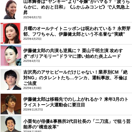
山本舞香は“ヤンキー”より“令嬢”がハマる？「波うら
らかに、めおと日和」《ふかふみコンビ》で人気急上
昇
2025年6月17日
月曜のオールナイトニッポンは呪われている？ 永野芽
郁、フワちゃん、伊藤健太郎という不名誉な“実績”
2025年4月25日
伊藤健太郎の共演も逆風に？ 栗山千明主演 攻めす
ぎ“ポリアモリー”ドラマに漂い始めた炎上ムード
2025年4月7日
吉沢亮のアサヒビールだけじゃない！業界別CM「絶
対NG」のタレントたち…ケンカ、運転事故、不倫は
ご法度
2025年1月19日
伊藤健太郎は移籍先でのし上がれるか？ 来年3月のト
ライストーン大運動会に要注目
2024年11月27日
小栗旬が俳優&事務所2代目社長の「二刀流」で狙う芸
能界の“構造改革”
2024年11月9日