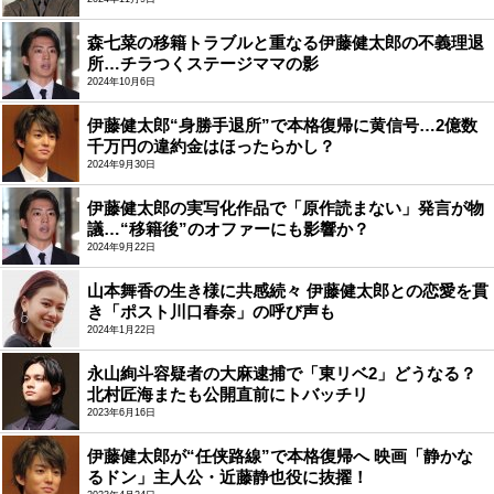
森七菜の移籍トラブルと重なる伊藤健太郎の不義理退
所…チラつくステージママの影
2024年10月6日
伊藤健太郎“身勝手退所”で本格復帰に黄信号…2億数
千万円の違約金はほったらかし？
2024年9月30日
伊藤健太郎の実写化作品で「原作読まない」発言が物
議…“移籍後”のオファーにも影響か？
2024年9月22日
山本舞香の生き様に共感続々 伊藤健太郎との恋愛を貫
き「ポスト川口春奈」の呼び声も
2024年1月22日
永山絢斗容疑者の大麻逮捕で「東リベ2」どうなる？
北村匠海またも公開直前にトバッチリ
2023年6月16日
伊藤健太郎が“任侠路線”で本格復帰へ 映画「静かな
るドン」主人公・近藤静也役に抜擢！