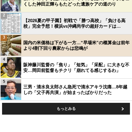
くした神田正輝らもたどった遺族ケアの道のり
2
【2026夏の甲子園】初戦で「勝つ高校」「負ける高
校」完全予想！横浜vs沖縄尚学の超好カードは…
3
国内の米価格は下がる一方…“早場米”の概算金は前年
より4割下回り農家からは悲鳴が
4
阪神藤川監督の「焦り」「短気」「采配」に大きな不
安…岡田前監督もチクリ「崩れてる感じするわ」
5
三男・清水良太郎さん急死で清水アキラ沈痛…8年越
しの「父子再共演」が始まったばかりだった
もっとみる