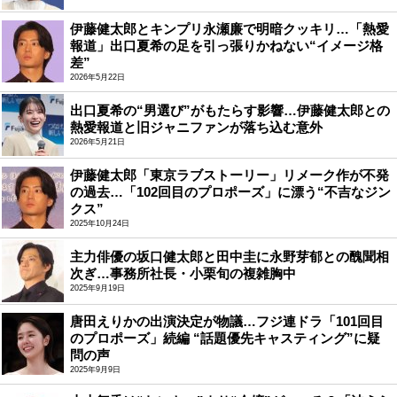
伊藤健太郎とキンプリ永瀬廉で明暗クッキリ…「熱愛
報道」出口夏希の足を引っ張りかねない“イメージ格
差”
2026年5月22日
出口夏希の“男選び”がもたらす影響…伊藤健太郎との
熱愛報道と旧ジャニファンが落ち込む意外
2026年5月21日
伊藤健太郎「東京ラブストーリー」リメーク作が不発
の過去…「102回目のプロポーズ」に漂う“不吉なジン
クス”
2025年10月24日
主力俳優の坂口健太郎と田中圭に永野芽郁との醜聞相
次ぎ…事務所社長・小栗旬の複雑胸中
2025年9月19日
唐田えりかの出演決定が物議…フジ連ドラ「101回目
のプロポーズ」続編 “話題優先キャスティング”に疑
問の声
2025年9月9日