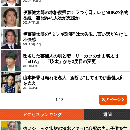
2021年7月26日
伊藤健太郎の本格復帰にチラつく日テレとNHKの名物
番組…芸能界の大物が支援か
2021年7月1日
伊藤健太郎の“ミソギ謝罪”は大失敗…言い訳だらけに
不快感
2021年5月13日
改名した芸能人の明と暗…リコカツの永山瑛太は
「EITA」→「瑛太」から2度目の変更
2021年5月9日
山本舞香は頼れる恋人 “酒断ち”してまで伊藤健太郎
を支え
2021年4月4日
次のページ
1 / 2
アクセスランキング
週間
1
強いショック状態の清水アキラに心配の声…子供を亡