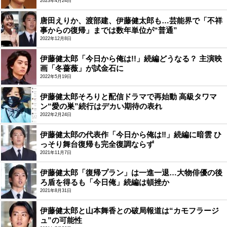
2023年4月24日
唐田えりか、渡部建、伊藤健太郎も…芸能界で「不祥
事からの復帰」までは数年単位が“普通”
2022年12月8日
伊藤健太郎「今日から俺は!!」続編どうなる？ 主演映
画「冬薔薇」が試金石に
2022年5月19日
伊藤健太郎そろりと配信ドラマで再始動 高級タワマ
ン“愛の巣”続行はデカい期待の表れ
2022年2月24日
伊藤健太郎の代表作「今日から俺は‼」続編に暗雲 ひ
っそり舞台復帰も完全復調ならず
2021年11月7日
伊藤健太郎「復帰プラン」は一進一退…大物俳優の後
ろ盾を得るも「今日俺」続編は頓挫か
2021年8月31日
伊藤健太郎と山本舞香との破局報道は“カモフラージ
ュ”の可能性