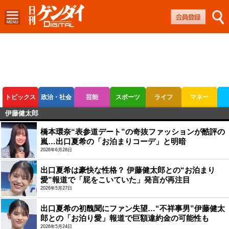
トピックス
政治・社会
芸能
スポーツ
ライフ
マネー
伊藤健太郎
ボートレース
競輪
オートレース
橋本環奈“表参道デート”の奇抜ファッションが酷評の
嵐…出口夏希の「お泊まりコーデ」と明暗
2026年6月28日
出口夏希は豪快な性格？ 伊藤健太郎との“お泊まり
愛”報道で「屁をこいていた」発言が再注目
2026年5月27日
出口夏希の初醜聞にファン失望…“不祥事男”伊藤健太
郎との「お泊り愛」報道で巨額違約金の可能性も
2026年5月24日