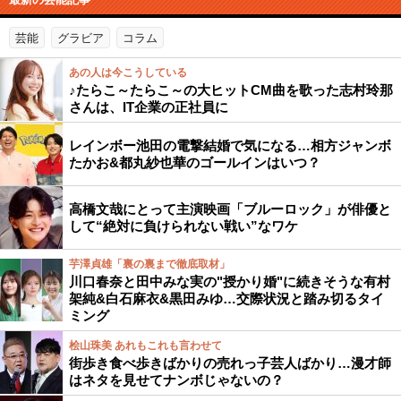
芸能
グラビア
コラム
あの人は今こうしている
♪たらこ～たらこ～の大ヒットCM曲を歌った志村玲那
さんは、IT企業の正社員に
レインボー池田の電撃結婚で気になる…相方ジャンボ
たかお&都丸紗也華のゴールインはいつ？
高橋文哉にとって主演映画「ブルーロック」が俳優と
して“絶対に負けられない戦い”なワケ
芋澤貞雄「裏の裏まで徹底取材」
川口春奈と田中みな実の"授かり婚"に続きそうな有村
架純&白石麻衣&黒田みゆ…交際状況と踏み切るタイ
ミング
桧山珠美 あれもこれも言わせて
街歩き食べ歩きばかりの売れっ子芸人ばかり…漫才師
はネタを見せてナンボじゃないの？