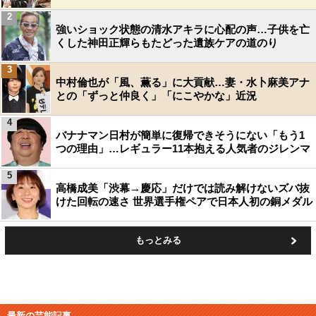
2
強いショック状態の清水アキラに心配の声…子供を亡
くした神田正輝らもたどった遺族ケアの道のり
3
中村倫也が「風、薫る」に大貢献…妻・水卜麻美アナ
との「ずっと仲良く」「にこやかな」近況
4
バナナマン日村が簡単に復帰できそうにない「もう1
つの理由」…レギュラー11本抱える人気者のジレンマ
5
高橋成美「渋幕→慶応」だけでは読み解けないズバ抜
けた回転の速さ 世界選手権ペアで日本人初の銅メダル
もっとみる
最新の芸能記事