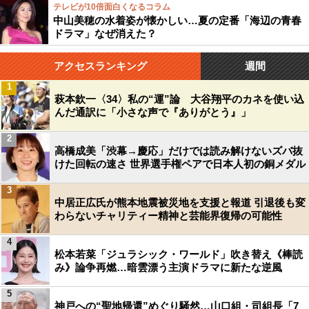
テレビが10倍面白くなるコラム
中山美穂の水着姿が懐かしい…夏の定番「海辺の青春
ドラマ」なぜ消えた？
アクセスランキング
週間
1
萩本欽一〈34〉私の“運”論 大谷翔平のカネを使い込
んだ通訳に「小さな声で『ありがとう』」
2
高橋成美「渋幕→慶応」だけでは読み解けないズバ抜
けた回転の速さ 世界選手権ペアで日本人初の銅メダル
3
中居正広氏が熊本地震被災地を支援と報道 引退後も変
わらないチャリティー精神と芸能界復帰の可能性
4
松本若菜「ジュラシック・ワールド」吹き替え《棒読
み》論争再燃…暗雲漂う主演ドラマに新たな逆風
5
神戸への“聖地帰還”めぐり騒然…山口組・司組長「7