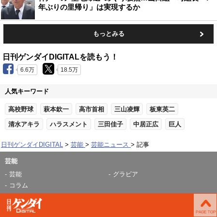
年ぶりの里帰り」は実現するか
もっとみる
日刊ゲンダイDIGITALを読もう！
6.6万
18.5万
人気キーワード
高校野球
萩本欽一
高市首相
三山凌輝
板東英二
清水アキラ
ハラスメント
三田佳子
中居正広
巨人
日刊ゲンダイDIGITAL
芸能
芸能ニュース
記事
芸能
芸能
グラビア
コラム