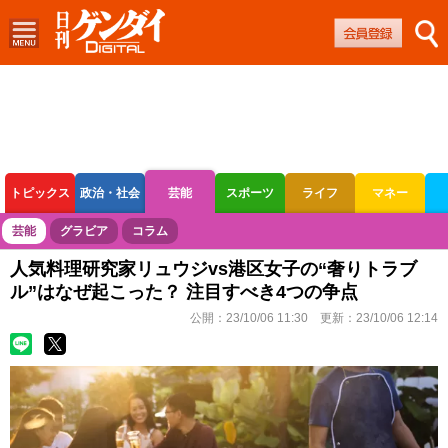
トピックス
政治・社会
芸能
スポーツ
ライフ
マネー
ボートレース
競輪
オートレース
芸能
グラビア
コラム
人気料理研究家リュウジvs港区女子の“奢りトラブ
ル”はなぜ起こった？ 注目すべき4つの争点
公開：
23/10/06 11:30
更新：
23/10/06 12:14