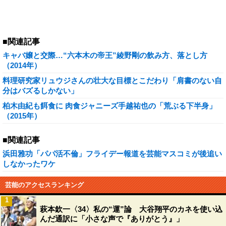
■関連記事
キャバ嬢と交際…“六本木の帝王”綾野剛の飲み方、落とし方
（2014年）
料理研究家リュウジさんの壮大な目標とこだわり「肩書のない自
分はバズるしかない」
柏木由紀も餌食に 肉食ジャニーズ手越祐也の「荒ぶる下半身」
（2015年）
■関連記事
浜田雅功「パパ活不倫」フライデー報道を芸能マスコミが後追い
しなかったワケ
芸能のアクセスランキング
1
萩本欽一〈34〉私の“運”論 大谷翔平のカネを使い込
んだ通訳に「小さな声で『ありがとう』」