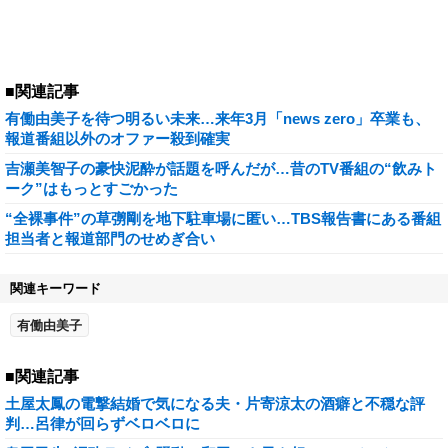
■関連記事
有働由美子を待つ明るい未来…来年3月「news zero」卒業も、
報道番組以外のオファー殺到確実
吉瀬美智子の豪快泥酔が話題を呼んだが…昔のTV番組の“飲みト
ーク”はもっとすごかった
“全裸事件”の草彅剛を地下駐車場に匿い…TBS報告書にある番組
担当者と報道部門のせめぎ合い
関連キーワード
有働由美子
■関連記事
土屋太鳳の電撃結婚で気になる夫・片寄涼太の酒癖と不穏な評
判…呂律が回らずベロベロに