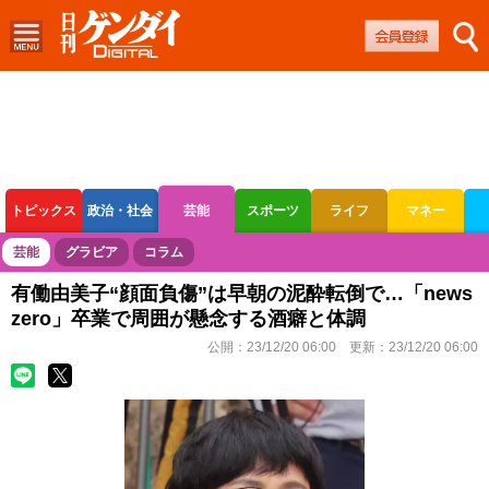
トピックス
政治・社会
芸能
スポーツ
ライフ
マネー
ボートレース
競輪
オートレース
芸能
グラビア
コラム
有働由美子“顔面負傷”は早朝の泥酔転倒で…「news
zero」卒業で周囲が懸念する酒癖と体調
公開：
23/12/20 06:00
更新：
23/12/20 06:00