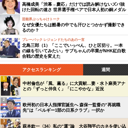
高橋成美「渋幕→慶応」だけでは読み解けないズバ抜
けた回転の速さ 世界選手権ペアで日本人初の銅メダル
芸能界ぶっちゃけトーク
なぜ女優たちは酷暑の中でも汗ひとつかかず撮影でき
るのか？
プレーバック レジェンドたちのあの一言
北島三郎（1）「ここでいっぺん、ひと区切り。一本
の線を引いてみたい」サブちゃんの卒業がNHK紅白歌
合戦の歴史を変えた
アクセスランキング
週間
1
中村倫也が「風、薫る」に大貢献…妻・水卜麻美アナ
との「ずっと仲良く」「にこやかな」近況
2
欧州初の日本人指揮官誕生へ 森保一監督の“再就職
先”は「ベルギー1部の日系クラブ」一択か
3
萩本欽一〈34〉私の“運”論 大谷翔平のカネを使い込