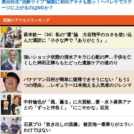
奥田民生“泥酔ライブ”騒動に和田アキ子も怒ッ！ヘベレケでステ
ージに上がるのはNGか？
芸能のアクセスランキング
1
萩本欽一〈34〉私の“運”論 大谷翔平のカネを使い込
んだ通訳に「小さな声で『ありがとう』」
2
強いショック状態の清水アキラに心配の声…子供を亡
くした神田正輝らもたどった遺族ケアの道のり
3
バナナマン日村が簡単に復帰できそうにない「もう1
つの理由」…レギュラー11本抱える人気者のジレンマ
4
中村倫也が「風、薫る」に大貢献…妻・水卜麻美アナ
との「ずっと仲良く」「にこやかな」近況
5
石原プロ「炊き出しの流儀」 被災地一番乗りがエラい
わけではない