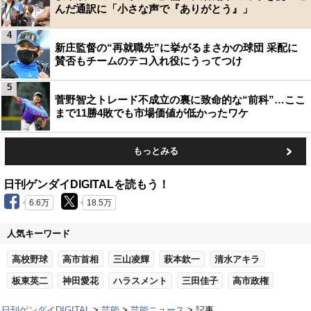
んだ通訳に「小さな声で『ありがとう』」
4
新庄監督の“再就職先”に挙がるまさかの球団 采配に
賛否もチームのテコ入れ役にうってつけ
5
菅野智之トレード不成立の裏に致命的な“前科”…ここ
まで11勝4敗でも市場価値が低かったワケ
もっとみる
日刊ゲンダイDIGITALを読もう！
6.6万
18.5万
人気キーワード
高校野球
高市首相
三山凌輝
萩本欽一
清水アキラ
板東英二
神田愛花
ハラスメント
三田佳子
高市政権
日刊ゲンダイDIGITAL
芸能
芸能ニュース
記事