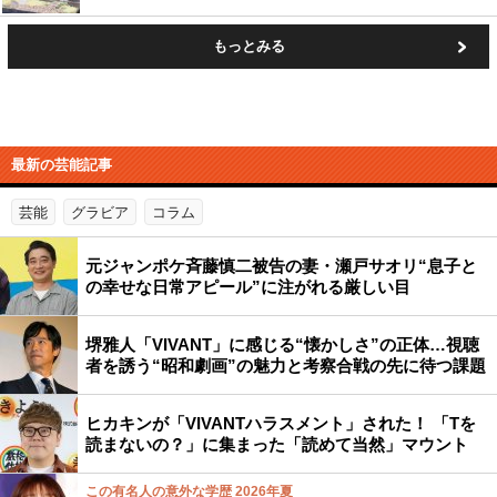
もっとみる
最新の芸能記事
芸能
グラビア
コラム
元ジャンポケ斉藤慎二被告の妻・瀬戸サオリ“息子と
の幸せな日常アピール”に注がれる厳しい目
堺雅人「VIVANT」に感じる“懐かしさ”の正体…視聴
者を誘う“昭和劇画”の魅力と考察合戦の先に待つ課題
ヒカキンが「VIVANTハラスメント」された！ 「Tを
読まないの？」に集まった「読めて当然」マウント
この有名人の意外な学歴 2026年夏