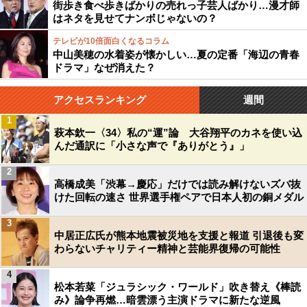
街歩き食べ歩きばかりの売れっ子芸人ばかり…漫才師
はネタを見せてナンボじゃないの？
テレビが10倍面白くなるコラム
中山美穂の水着姿が懐かしい…夏の定番「海辺の青春
ドラマ」なぜ消えた？
アクセスランキング
週間
1
萩本欽一〈34〉私の“運”論 大谷翔平のカネを使い込
んだ通訳に「小さな声で『ありがとう』」
2
高橋成美「渋幕→慶応」だけでは読み解けないズバ抜
けた回転の速さ 世界選手権ペアで日本人初の銅メダル
3
中居正広氏が熊本地震被災地を支援と報道 引退後も変
わらないチャリティー精神と芸能界復帰の可能性
4
松本若菜「ジュラシック・ワールド」吹き替え《棒読
み》論争再燃…暗雲漂う主演ドラマに新たな逆風