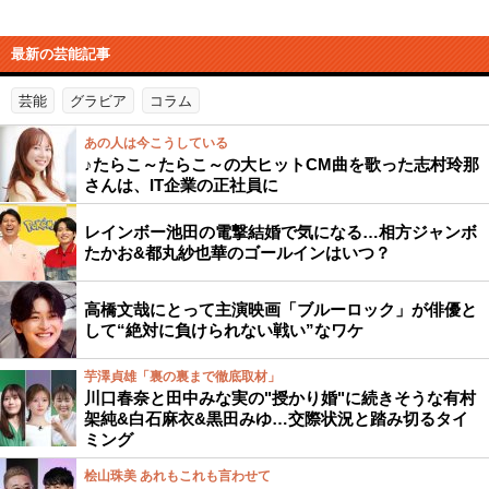
最新の芸能記事
芸能
グラビア
コラム
あの人は今こうしている
♪たらこ～たらこ～の大ヒットCM曲を歌った志村玲那
さんは、IT企業の正社員に
レインボー池田の電撃結婚で気になる…相方ジャンボ
たかお&都丸紗也華のゴールインはいつ？
高橋文哉にとって主演映画「ブルーロック」が俳優と
して“絶対に負けられない戦い”なワケ
芋澤貞雄「裏の裏まで徹底取材」
川口春奈と田中みな実の"授かり婚"に続きそうな有村
架純&白石麻衣&黒田みゆ…交際状況と踏み切るタイ
ミング
桧山珠美 あれもこれも言わせて