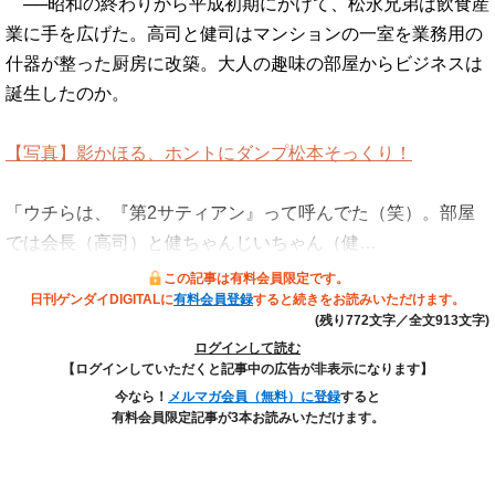
──昭和の終わりから平成初期にかけて、松永兄弟は飲食産
業に手を広げた。高司と健司はマンションの一室を業務用の
什器が整った厨房に改築。大人の趣味の部屋からビジネスは
誕生したのか。
【写真】影かほる、ホントにダンプ松本そっくり！
「ウチらは、『第2サティアン』って呼んでた（笑）。部屋
では会長（高司）と健ちゃんじいちゃん（健…
この記事は有料会員限定です。
日刊ゲンダイDIGITALに
有料会員登録
すると続きをお読みいただけます。
(残り772文字／全文913文字)
ログインして読む
【ログインしていただくと記事中の広告が非表示になります】
今なら！
メルマガ会員（無料）に登録
すると
有料会員限定記事が3本お読みいただけます。