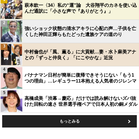
萩本欽一〈34〉私の“運”論 大谷翔平のカネを使い込
んだ通訳に「小さな声で『ありがとう』」
2
強いショック状態の清水アキラに心配の声…子供を亡
くした神田正輝らもたどった遺族ケアの道のり
3
中村倫也が「風、薫る」に大貢献…妻・水卜麻美アナ
との「ずっと仲良く」「にこやかな」近況
4
バナナマン日村が簡単に復帰できそうにない「もう1
つの理由」…レギュラー11本抱える人気者のジレンマ
5
高橋成美「渋幕→慶応」だけでは読み解けないズバ抜
けた回転の速さ 世界選手権ペアで日本人初の銅メダル
もっとみる