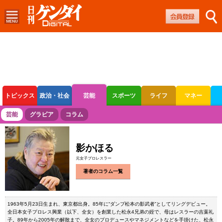
トピックス
政治・社会
芸能
スポーツ
ライフ
マネー
ボートレース
競輪
オートレース
芸能
グラビア
コラム
影かほる
元女子プロレスラー
著者のコラム一覧
1963年5月23日生まれ、東京都出身。85年に“ダンプ松本の影武者”としてリングデビュー。
全日本女子プロレス興業（以下、全女）を創業した松永4兄弟の姪で、母はレスラーの吉葉礼
子。89年から2005年の解散まで、全女のプロデュースやマネジメントなどを手掛けた、松永