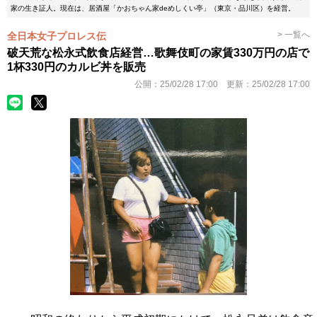
家の生き証人。現在は、居酒屋「かおちゃん家deめしくい亭」（東京・品川区）を経営。
> 一覧へ
全日本女子プロレス伝
破天荒な松永式飲食店経営…歌舞伎町の家賃330万円の店で
1杯330円のカルビ丼を販売
公開：
25/02/28 17:00
更新：
25/02/28 17:00