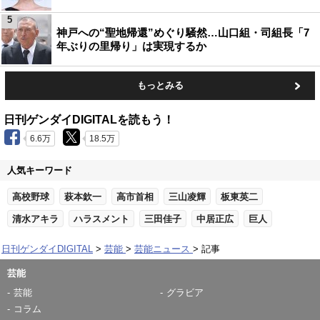
5
神戸への“聖地帰還”めぐり騒然…山口組・司組長「7
年ぶりの里帰り」は実現するか
もっとみる
日刊ゲンダイDIGITALを読もう！
6.6万
18.5万
人気キーワード
高校野球
萩本欽一
高市首相
三山凌輝
板東英二
清水アキラ
ハラスメント
三田佳子
中居正広
巨人
日刊ゲンダイDIGITAL
芸能
芸能ニュース
記事
芸能
芸能
グラビア
コラム