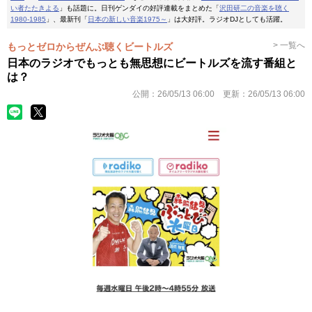
い者たたきよる
」も話題に。日刊ゲンダイの好評連載をまとめた「
沢田研二の音楽を聴く
1980-1985
」、最新刊「
日本の新しい音楽1975～
」は大好評。ラジオDJとしても活躍。
> 一覧へ
もっとゼロからぜんぶ聴くビートルズ
日本のラジオでもっとも無思想にビートルズを流す番組と
は？
公開：
26/05/13 06:00
更新：
26/05/13 06:00