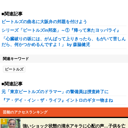
■関連記事
ビートルズの曲名に大阪弁の邦題を付けよう
シリーズ「ビートルズin邦楽」～①『帰って来たヨッパライ』
「心臓破りの坂には、がんばって上りきったら、もがいて苦しん
だら、何かつかめるんですよ！」 by 森脇健児
関連キーワード
ビートルズ
■関連記事
元「東京ビートルズのドラマー」の警備員は捜査終了に
『ア・デイ・イン・ザ・ライフ』イントロのギター物まね
芸能のアクセスランキング
1
強いショック状態の清水アキラに心配の声…子供を亡