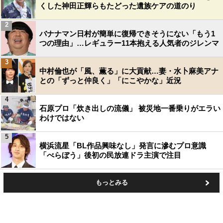
くした神田正輝らもたどった遺族ケアの道のり
2
バナナマン日村が簡単に復帰できそうにない「もう1
つの理由」…レギュラー11本抱える人気者のジレンマ
3
中村倫也が「風、薫る」に大貢献…妻・水卜麻美アナ
との「ずっと仲良く」「にこやかな」近況
4
石原プロ「炊き出しの流儀」 被災地一番乗りがエラい
わけではない
5
横浜流星「BL作品興味なし」発言に滲むプロ意識
「べらぼう」後初の民放連ドラ主演で注目
もっとみる