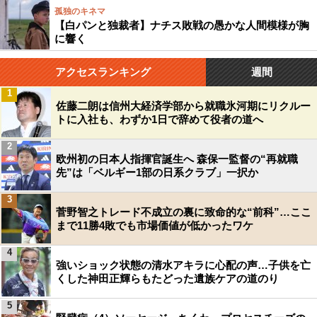
孤独のキネマ
【白パンと独裁者】ナチス敗戦の愚かな人間模様が胸
に響く
アクセスランキング
週間
1
佐藤二朗は信州大経済学部から就職氷河期にリクルー
トに入社も、わずか1日で辞めて役者の道へ
2
欧州初の日本人指揮官誕生へ 森保一監督の“再就職
先”は「ベルギー1部の日系クラブ」一択か
3
菅野智之トレード不成立の裏に致命的な“前科”…ここ
まで11勝4敗でも市場価値が低かったワケ
4
強いショック状態の清水アキラに心配の声…子供を亡
くした神田正輝らもたどった遺族ケアの道のり
5