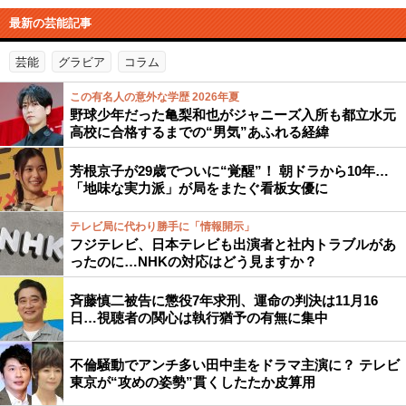
最新の芸能記事
芸能
グラビア
コラム
この有名人の意外な学歴 2026年夏
野球少年だった亀梨和也がジャニーズ入所も都立水元
高校に合格するまでの“男気”あふれる経緯
芳根京子が29歳でついに“覚醒”！ 朝ドラから10年…
「地味な実力派」が局をまたぐ看板女優に
テレビ局に代わり勝手に「情報開示」
フジテレビ、日本テレビも出演者と社内トラブルがあ
ったのに…NHKの対応はどう見ますか？
斉藤慎二被告に懲役7年求刑、運命の判決は11月16
日…視聴者の関心は執行猶予の有無に集中
不倫騒動でアンチ多い田中圭をドラマ主演に？ テレビ
東京が“攻めの姿勢”貫くしたたか皮算用