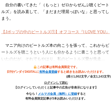
自分の書いてきた「（もっと）ゼロからぜんぶ聴くビート
ルズ」を読み直して、「まだまだ理屈っぽいな」と思ってし
まう。
【Jポップの中のビートルズ①】オフコース『I LOVE YOU』
マニア向けのビートルズ本の向こうを張って、これからビ
ートルズを聴こうという人にも分かるように書こうと思って
いたのだが、それでもやはり、私のビートルズ愛が先走…
この記事は有料会員限定です。
日刊ゲンダイDIGITALに
有料会員登録
すると続きをお読みいただけます。
(残り1,002文字／全文1,143文字)
ログインして読む
【ログインしていただくと記事中の広告が非表示になります】
今なら！
メルマガ会員（無料）に登録
すると
有料会員限定記事が3本お読みいただけます。