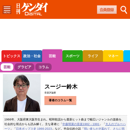
トピックス
政治・社会
芸能
スポーツ
ライフ
マネー
ボートレース
競輪
オートレース
芸能
グラビア
コラム
スージー鈴木
音楽評論家
著者のコラム一覧
1966年、大阪府東大阪市生まれ。昭和歌謡から最新ヒット曲まで幅広いジャンルの楽曲を、
社会的な視点からも読み解く。主な著者に「
中森明菜の音楽1982－1991
」「
大人のブルーハ
ーツ
」「
日本ポップス史 1966-2023
」など。半自伝的小説「
弱い者らが夕暮れて、さらに弱