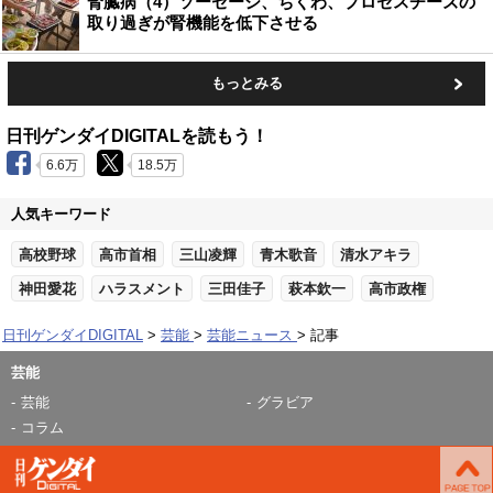
腎臓病（4）ソーセージ、ちくわ、プロセスチーズの
取り過ぎが腎機能を低下させる
もっとみる
日刊ゲンダイDIGITALを読もう！
6.6万
18.5万
人気キーワード
高校野球
高市首相
三山凌輝
青木歌音
清水アキラ
神田愛花
ハラスメント
三田佳子
萩本欽一
高市政権
日刊ゲンダイDIGITAL
芸能
芸能ニュース
記事
芸能
芸能
グラビア
コラム