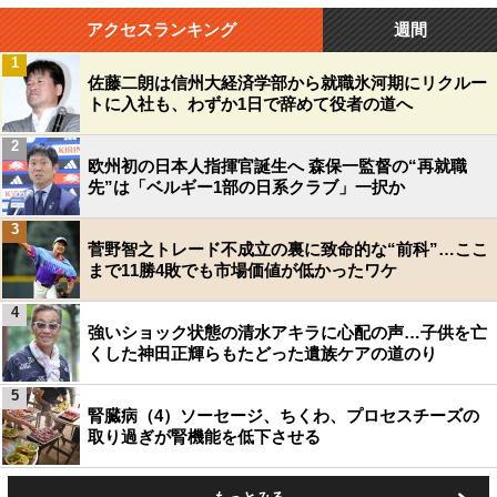
アクセスランキング
週間
1
佐藤二朗は信州大経済学部から就職氷河期にリクルー
トに入社も、わずか1日で辞めて役者の道へ
2
欧州初の日本人指揮官誕生へ 森保一監督の“再就職
先”は「ベルギー1部の日系クラブ」一択か
3
菅野智之トレード不成立の裏に致命的な“前科”…ここ
まで11勝4敗でも市場価値が低かったワケ
4
強いショック状態の清水アキラに心配の声…子供を亡
くした神田正輝らもたどった遺族ケアの道のり
5
腎臓病（4）ソーセージ、ちくわ、プロセスチーズの
取り過ぎが腎機能を低下させる