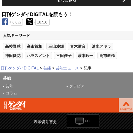
もっとみる
日刊ゲンダイDIGITALを読もう！
6.6万
18.5万
人気キーワード
高校野球
高市首相
三山凌輝
青木歌音
清水アキラ
神田愛花
ハラスメント
三田佳子
萩本欽一
高市政権
日刊ゲンダイDIGITAL
芸能
芸能ニュース
記事
芸能
芸能
グラビア
コラム
表示切り替え