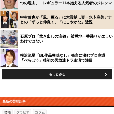
つの理由」…レギュラー11本抱える人気者のジレンマ
3
中村倫也が「風、薫る」に大貢献…妻・水卜麻美アナ
との「ずっと仲良く」「にこやかな」近況
4
石原プロ「炊き出しの流儀」 被災地一番乗りがエラい
わけではない
5
横浜流星「BL作品興味なし」発言に滲むプロ意識
「べらぼう」後初の民放連ドラ主演で注目
もっとみる
最新の芸能記事
芸能
グラビア
コラム