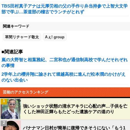
TBS田村真子アナは元厚労相の父の手作り弁当持参で上智大文学
部で学ぶ…茶道部の稽古でランチがとれず
関連キーワード
草間リチャード敬太
Aぇ! group
■関連記事
嵐の大野智と相葉雅紀、二宮和也が通信制高校で学んだそれぞれ
の事情
2学年上の櫻井翔に諭されて堀越高校に進んだ松本潤のかけがえ
のない出会い
芸能のアクセスランキング
1
強いショック状態の清水アキラに心配の声…子供を亡
くした神田正輝らもたどった遺族ケアの道のり
2
バナナマン日村が簡単に復帰できそうにない「もう1