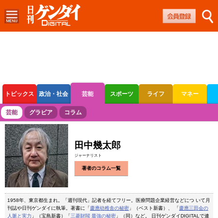
トピックス
政治・社会
芸能
スポーツ
ライフ
マネー
ボートレース
競輪
オートレース
芸能
グラビア
コラム
田中幾太郎
ジャーナリスト
著者のコラム一覧
1958年、東京都生まれ。「週刊現代」記者を経てフリー。医療問題企業経営などにつ いて月
刊誌や日刊ゲンダイに執筆。著書に「
慶應幼稚舎の秘密
」（ベスト新書）、 「
慶應三田会の
人脈と実力
」（宝島新書）「
三菱財閥 最強の秘密
」（同）など。 日刊ゲンダイDIGITALで連