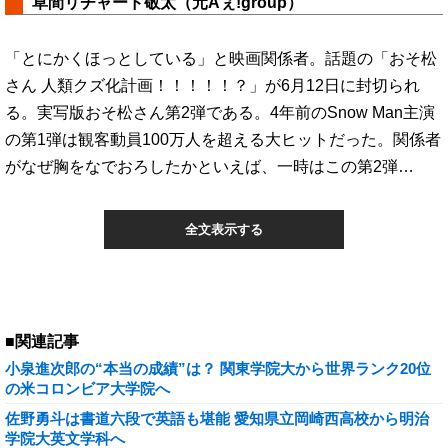
草間リチャード敬太（元Aぇ!group）
「とにかくほっとしている」と映画関係者。話題の「おそ松
さん 人類クズ化計画！！！！！？」が6月12日に封切られ
る。実写版おそ松さん第2弾である。4年前のSnow Man主演
の第1弾は観客動員100万人を超える大ヒットだった。関係者
がなぜ胸をなでおろしたかといえば、一時はこの第2弾…
全文表示する
■関連記事
小泉進次郎の“本当の成績”は？ 関東学院大から世界ランク20位
の米コロンビア大学院へ
佐野勇斗は書道六段で英語も堪能 愛知県立岡崎西高校から明治
学院大英文学科へ