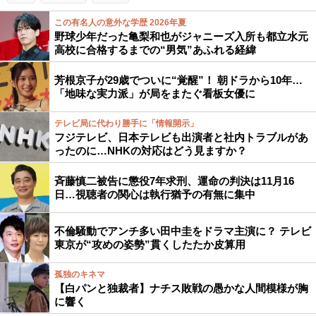
この有名人の意外な学歴 2026年夏
野球少年だった亀梨和也がジャニーズ入所も都立水元
高校に合格するまでの“男気”あふれる経緯
芳根京子が29歳でついに“覚醒”！ 朝ドラから10年…
「地味な実力派」が局をまたぐ看板女優に
テレビ局に代わり勝手に「情報開示」
フジテレビ、日本テレビも出演者と社内トラブルがあ
ったのに…NHKの対応はどう見ますか？
斉藤慎二被告に懲役7年求刑、運命の判決は11月16
日…視聴者の関心は執行猶予の有無に集中
不倫騒動でアンチ多い田中圭をドラマ主演に？ テレビ
東京が“攻めの姿勢”貫くしたたか皮算用
孤独のキネマ
【白パンと独裁者】ナチス敗戦の愚かな人間模様が胸
に響く