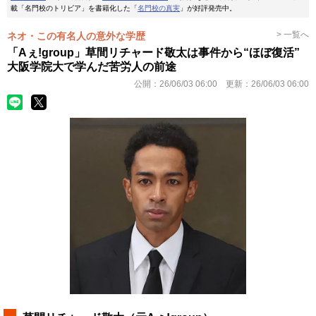
載「名門校のトリビア」を書籍化した「
名門校の真実
」が好評発売中。
> 一覧へ
ネオ・この有名人の意外な学歴
「Aぇ!group」草間リチャード敬太は事件から“ほぼ復活”
大阪学院大で学んだ苦労人の前途
公開：
26/06/03 06:00
更新：
26/06/03 06:00