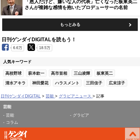
「恩人だけど、嫌いな人の代表」亡くなった板東英二
さんが複雑な感情を抱いたプロデューサーの名前
もっとみる
日刊ゲンダイDIGITALを読もう！
6.6万
18.5万
人気キーワード
高校野球
萩本欽一
高市首相
三山凌輝
板東英二
清水アキラ
神田愛花
ハラスメント
三田佳子
広末涼子
日刊ゲンダイDIGITAL
芸能
グラビアニュース
記事
芸能
芸能
グラビア
コラム