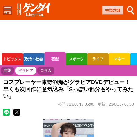
トピックス
政治・社会
芸能
スポーツ
ライフ
マネー
ボートレース
競輪
オートレース
芸能
グラビア
コラム
コスプレーヤー東野羽海がグラビアDVDデビュー！
早くも次回作に意気込み「Sっぽい部分もやってみた
い」
公開：
23/06/17 06:00
更新：
23/06/17 06:00