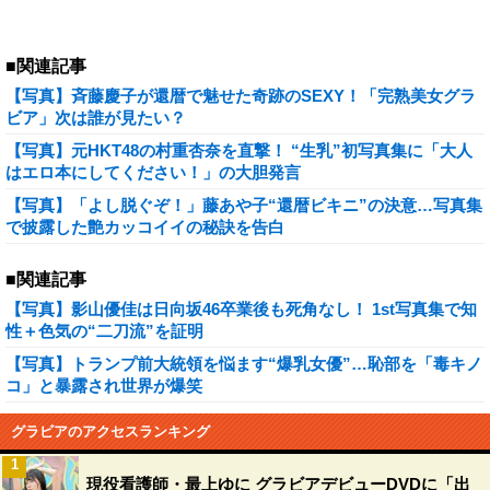
■関連記事
【写真】斉藤慶子が還暦で魅せた奇跡のSEXY！「完熟美女グラ
ビア」次は誰が見たい？
【写真】元HKT48の村重杏奈を直撃！ “生乳”初写真集に「大人
はエロ本にしてください！」の大胆発言
【写真】「よし脱ぐぞ！」藤あや子“還暦ビキニ”の決意…写真集
で披露した艶カッコイイの秘訣を告白
■関連記事
【写真】影山優佳は日向坂46卒業後も死角なし！ 1st写真集で知
性＋色気の“二刀流”を証明
【写真】トランプ前大統領を悩ます“爆乳女優”…恥部を「毒キノ
コ」と暴露され世界が爆笑
グラビアのアクセスランキング
1
現役看護師・最上ゆに グラビアデビューDVDに「出