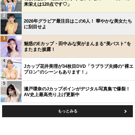
来栄えは120点です♡」
2
2026年グラビア最注目はこの6人！ 華やかな美女たち
に刮目せよ
3
魅惑のEカップ・田中みな実がまんまる“美バスト”を
またまた披露！
4
Jカップ花井美理が34枚目DVD「ラブラブ夫婦の“裸エ
プロン”のシーンもあります！」
5
瀬戸環奈のJカップボインがデジタル写真集で爆裂！
AV史上最高売り上げ更新中
もっとみる