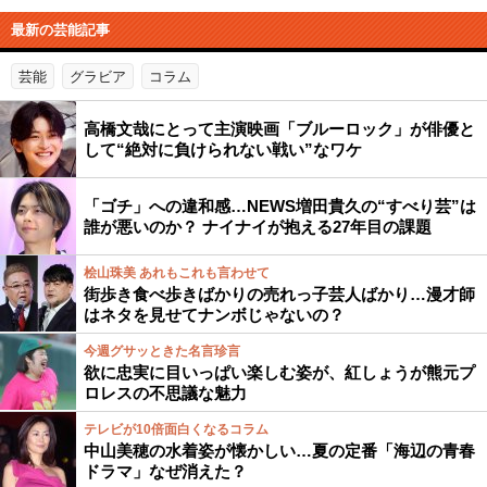
最新の芸能記事
芸能
グラビア
コラム
高橋文哉にとって主演映画「ブルーロック」が俳優と
して“絶対に負けられない戦い”なワケ
「ゴチ」への違和感…NEWS増田貴久の“すべり芸”は
誰が悪いのか？ ナイナイが抱える27年目の課題
桧山珠美 あれもこれも言わせて
街歩き食べ歩きばかりの売れっ子芸人ばかり…漫才師
はネタを見せてナンボじゃないの？
今週グサッときた名言珍言
欲に忠実に目いっぱい楽しむ姿が、紅しょうが熊元プ
ロレスの不思議な魅力
テレビが10倍面白くなるコラム
中山美穂の水着姿が懐かしい…夏の定番「海辺の青春
ドラマ」なぜ消えた？