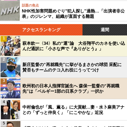
話題の焦点
NHK性加害問題めぐり"犯人探し”過熱…「出演者非公
表」のジレンマ、組織が直面する難題
アクセスランキング
週間
1
萩本欽一〈34〉私の“運”論 大谷翔平のカネを使い込
んだ通訳に「小さな声で『ありがとう』」
2
新庄監督の“再就職先”に挙がるまさかの球団 采配に
賛否もチームのテコ入れ役にうってつけ
3
欧州初の日本人指揮官誕生へ 森保一監督の“再就職
先”は「ベルギー1部の日系クラブ」一択か
4
中村倫也が「風、薫る」に大貢献…妻・水卜麻美アナ
との「ずっと仲良く」「にこやかな」近況
5