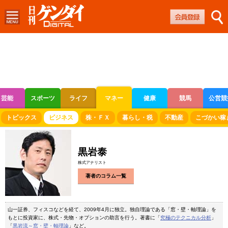
芸能
スポーツ
ライフ
マネー
健康
競馬
公営競
ボートレース
競輪
オートレース
トピックス
ビジネス
株・ＦＸ
暮らし・税
不動産
こづかい稼
黒岩泰
株式アナリスト
著者のコラム一覧
山一証券、フィスコなどを経て、2009年4月に独立。独自理論である「窓・壁・軸理論」を
もとに投資家に、株式・先物・オプションの助言を行う。著書に「
究極のテクニカル分析
」
「
黒岩流～窓・壁・軸理論
」など。