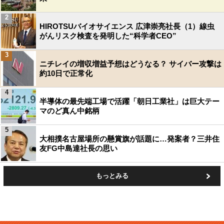
2
HIROTSUバイオサイエンス 広津崇亮社長（1）線虫
がんリスク検査を発明した“科学者CEO”
3
ニチレイの増収増益予想はどうなる？ サイバー攻撃は
約10日で正常化
4
半導体の最先端工場で活躍「朝日工業社」は巨大テー
マのど真ん中銘柄
5
大相撲名古屋場所の懸賞旗が話題に…発案者？三井住
友FG中島達社長の思い
もっとみる