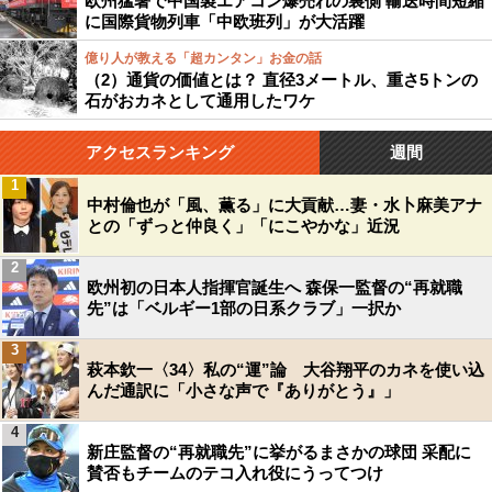
欧州猛暑で中国製エアコン爆売れの裏側 輸送時間短縮
に国際貨物列車「中欧班列」が大活躍
億り人が教える「超カンタン」お金の話
（2）通貨の価値とは？ 直径3メートル、重さ5トンの
石がおカネとして通用したワケ
アクセスランキング
週間
1
中村倫也が「風、薫る」に大貢献…妻・水卜麻美アナ
との「ずっと仲良く」「にこやかな」近況
2
欧州初の日本人指揮官誕生へ 森保一監督の“再就職
先”は「ベルギー1部の日系クラブ」一択か
3
萩本欽一〈34〉私の“運”論 大谷翔平のカネを使い込
んだ通訳に「小さな声で『ありがとう』」
4
新庄監督の“再就職先”に挙がるまさかの球団 采配に
賛否もチームのテコ入れ役にうってつけ