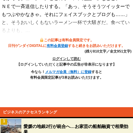
ＮＥで一斉送信したりする。「あっ、そうそうツイッターで
もつぶやかなきゃ。それにフェイスブックとブログも……」
と、そうおいしくもないラーメン一杯で大騒ぎだ。食べてい
るよりも、…
この記事は有料会員限定です。
日刊ゲンダイDIGITALに
有料会員登録
すると続きをお読みいただけます。
(残り810文字／全文951文字)
ログインして読む
【ログインしていただくと記事中の広告が非表示になります】
今なら！
メルマガ会員（無料）に登録
すると
有料会員限定記事が3本お読みいただけます。
ビジネスのアクセスランキング
1
愛媛の地銀2行が統合へ…お家芸の船舶融資で相乗効
果