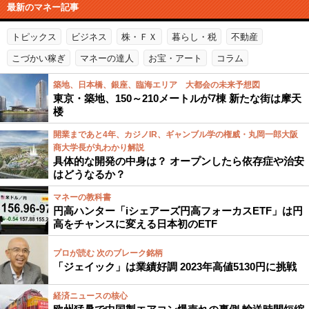
最新のマネー記事
トピックス
ビジネス
株・ＦＸ
暮らし・税
不動産
こづかい稼ぎ
マネーの達人
お宝・アート
コラム
築地、日本橋、銀座、臨海エリア 大都会の未来予想図
東京・築地、150～210メートルが7棟 新たな街は摩天
楼
開業まであと4年、カジノIR、ギャンブル学の権威・丸岡一郎大阪
商大学長が丸わかり解説
具体的な開発の中身は？ オープンしたら依存症や治安
はどうなるか？
マネーの教科書
円高ハンター「iシェアーズ円高フォーカスETF」は円
高をチャンスに変える日本初のETF
プロが読む 次のブレーク銘柄
「ジェイック」は業績好調 2023年高値5130円に挑戦
経済ニュースの核心