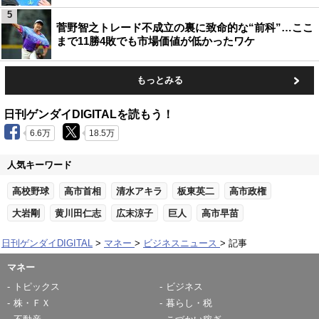
5
菅野智之トレード不成立の裏に致命的な“前科”…ここ
まで11勝4敗でも市場価値が低かったワケ
もっとみる
日刊ゲンダイDIGITALを読もう！
6.6万
18.5万
人気キーワード
高校野球
高市首相
清水アキラ
板東英二
高市政権
大岩剛
黄川田仁志
広末涼子
巨人
高市早苗
日刊ゲンダイDIGITAL
マネー
ビジネスニュース
記事
マネー
トピックス
ビジネス
株・ＦＸ
暮らし・税