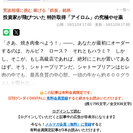
> 一覧へ
荒波相場に挑む 稼げる「鉄板」銘柄
投資家が飛びついた 特許取得「アイロム」の究極やせ薬
公開：
16/11/24 17:00
更新：
16/11/24 17:00
「さあ、焼き肉食べよう！」――。あなたが最初にオーダー
するのは、カルビ？ ロース？ それともハラミ？ しか
し、そこが、もし高級店であれば、絶対にこれが置いてある
はず。そう、シャトーブリアンだ。シャトーブリアンはヒレ
肉の中でも、最高良質の中心部。一頭の牛から約６００グラ
ムしか取れな…
この記事は有料会員限定です。
日刊ゲンダイDIGITALに
有料会員登録
すると続きをお読みいただけます。
(残り795文字／全文936文字)
ログインして読む
【ログインしていただくと記事中の広告が非表示になります】
今なら！
メルマガ会員（無料）に登録
すると
有料会員限定記事が3本お読みいただけます。