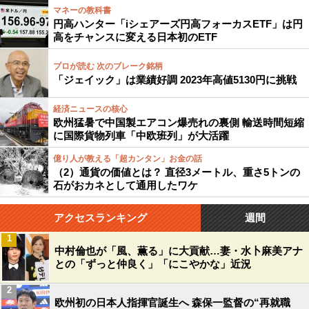
マネーの教科書
円高ハンター「iシェアーズ円高フォーカスETF」は円
高をチャンスに変える日本初のETF
プロが読む 次のブレーク銘柄
「ジェイック」は業績好調 2023年高値5130円に挑戦
経済ニュースの核心
欧州猛暑で中国製エアコン爆売れの裏側 輸送時間短縮
に国際貨物列車「中欧班列」が大活躍
億り人が教える「超カンタン」お金の話
（2）通貨の価値とは？ 直径3メートル、重さ5トンの
石がおカネとして通用したワケ
アクセスランキング
週間
1
中村倫也が「風、薫る」に大貢献…妻・水卜麻美アナ
との「ずっと仲良く」「にこやかな」近況
2
欧州初の日本人指揮官誕生へ 森保一監督の“再就職