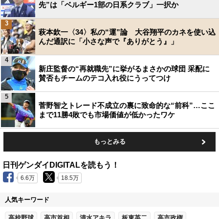
先”は「ベルギー1部の日系クラブ」一択か
3
萩本欽一〈34〉私の“運”論 大谷翔平のカネを使い込
んだ通訳に「小さな声で『ありがとう』」
4
新庄監督の“再就職先”に挙がるまさかの球団 采配に
賛否もチームのテコ入れ役にうってつけ
5
菅野智之トレード不成立の裏に致命的な“前科”…ここ
まで11勝4敗でも市場価値が低かったワケ
もっとみる
日刊ゲンダイDIGITALを読もう！
6.6万
18.5万
人気キーワード
高校野球
高市首相
清水アキラ
板東英二
高市政権