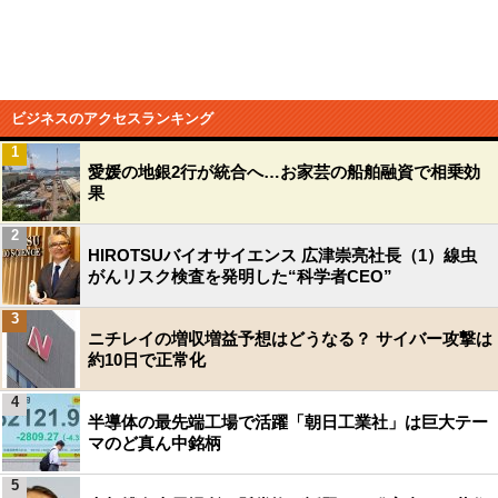
ビジネスのアクセスランキング
1
愛媛の地銀2行が統合へ…お家芸の船舶融資で相乗効
果
2
HIROTSUバイオサイエンス 広津崇亮社長（1）線虫
がんリスク検査を発明した“科学者CEO”
3
ニチレイの増収増益予想はどうなる？ サイバー攻撃は
約10日で正常化
4
半導体の最先端工場で活躍「朝日工業社」は巨大テー
マのど真ん中銘柄
5