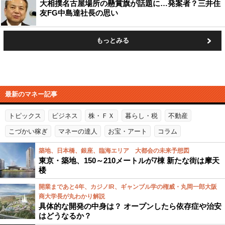
大相撲名古屋場所の懸賞旗が話題に…発案者？三井住
友FG中島達社長の思い
もっとみる
最新のマネー記事
トピックス
ビジネス
株・ＦＸ
暮らし・税
不動産
こづかい稼ぎ
マネーの達人
お宝・アート
コラム
築地、日本橋、銀座、臨海エリア 大都会の未来予想図
東京・築地、150～210メートルが7棟 新たな街は摩天
楼
開業まであと4年、カジノIR、ギャンブル学の権威・丸岡一郎大阪
商大学長が丸わかり解説
具体的な開発の中身は？ オープンしたら依存症や治安
はどうなるか？