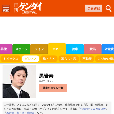
芸能
スポーツ
ライフ
マネー
健康
競馬
公営競
ボートレース
競輪
オートレース
トピックス
ビジネス
株・ＦＸ
暮らし・税
不動産
こづかい稼
黒岩泰
株式アナリスト
著者のコラム一覧
山一証券、フィスコなどを経て、2009年4月に独立。独自理論である「窓・壁・軸理論」を
もとに投資家に、株式・先物・オプションの助言を行う。著書に「
究極のテクニカル分析
」
「
黒岩流～窓・壁・軸理論
」など。