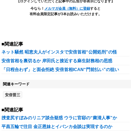
【ログインしていただくと記事中の広告が非表示になります】
今なら！
メルマガ会員（無料）に登録
すると
有料会員限定記事が3本お読みいただけます。
■関連記事
ネット騒然 昭恵夫人がインスタで安倍首相“公開処刑”の怪
安倍首相を裏切るか 岸田氏と接近する麻生財務相の思惑
「日程合わず」と面会拒絶 安倍首相ICAN“門前払い”の狙い
関連キーワード
安倍晋三
■関連記事
捜査尻すぼみのリニア談合疑惑 ウラに官邸の“粛清人事”か
平昌五輪で注目 金正恩妹とイバンカ会談は実現するのか