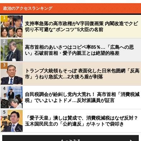
政治のアクセスランキング
1
支持率急落の高市政権がV字回復画策 内閣改造でクビ
切り不可避な“ポンコツ”5大臣の名前
2
高市首相のあいさつはコピペ率85％…「広島への思
い」石破前首相・愛子内親王とは絶望的格差
3
トランプ大統領もそっぽ 表面化した日米包囲網「反高
市」うねり急拡大…2大後ろ盾が剥落
4
自民税調会が紛糾し党内大荒れ！ 高市首相「消費税減
税」でいよいよトドメ…反対派議員が証言
5
「愛子天皇」潰しは賛成で、消費税減税はなぜ反対？
玉木国民民主の「公約違反」がネットで袋叩き