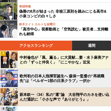
巻頭特集
偽善の8月が始まった 非核三原則を踏みにじる高市&
小泉コンビの白々しさ
鈴木エイト カルトな金曜日
「高市中心」視察動画と「空気読む」被災者…支持離
れも納得
アクセスランキング
週間
1
中村倫也が「風、薫る」に大貢献…妻・水卜麻美アナ
との「ずっと仲良く」「にこやかな」近況
2
欧州初の日本人指揮官誕生へ 森保一監督の“再就職
先”は「ベルギー1部の日系クラブ」一択か
3
萩本欽一〈34〉私の“運”論 大谷翔平のカネを使い込
んだ通訳に「小さな声で『ありがとう』」
4