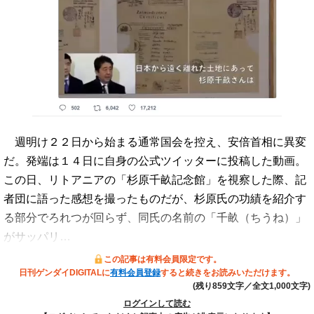
週明け２２日から始まる通常国会を控え、安倍首相に異変
だ。発端は１４日に自身の公式ツイッターに投稿した動画。
この日、リトアニアの「杉原千畝記念館」を視察した際、記
者団に語った感想を撮ったものだが、杉原氏の功績を紹介す
る部分でろれつが回らず、同氏の名前の「千畝（ちうね）」
がサッパリ…
この記事は有料会員限定です。
日刊ゲンダイDIGITALに
有料会員登録
すると続きをお読みいただけます。
(残り859文字／全文1,000文字)
ログインして読む