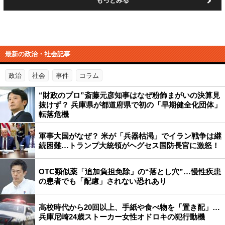
もっとみる
最新の政治・社会記事
政治
社会
事件
コラム
“財政のプロ”斎藤元彦知事はなぜ粉飾まがいの決算見
抜けず？ 兵庫県が都道府県で初の「早期健全化団体」
転落危機
軍事大国がなぜ？ 米が「兵器枯渇」でイラン戦争は継
続困難…トランプ大統領がヘグセス国防長官に激怒！
OTC類似薬「追加負担免除」の“落とし穴”…慢性疾患
の患者でも「配慮」されない恐れあり
高校時代から20回以上、手紙や食べ物を「置き配」…
兵庫尼崎24歳ストーカー女性オドロキの犯行動機