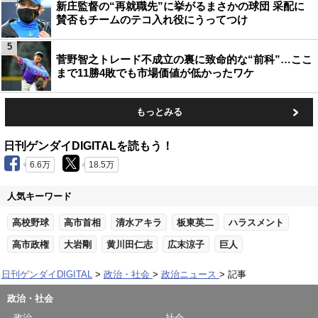
新庄監督の“再就職先”に挙がるまさかの球団 采配に
賛否もチームのテコ入れ役にうってつけ
5
菅野智之トレード不成立の裏に致命的な“前科”…ここ
まで11勝4敗でも市場価値が低かったワケ
もっとみる
日刊ゲンダイDIGITALを読もう！
6.6万
18.5万
人気キーワード
高校野球
高市首相
清水アキラ
板東英二
ハラスメント
高市政権
大岩剛
黄川田仁志
広末涼子
巨人
日刊ゲンダイDIGITAL
政治・社会
政治ニュース
記事
政治・社会
政治
社会