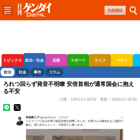
トピックス
政治・社会
芸能
スポーツ
ライフ
マネー
ボートレース
競輪
オートレース
政治
社会
事件
コラム
ろれつ回らず発音不明瞭 安倍首相が通常国会に抱え
る不安
公開：
18/01/21 06:00
更新：
18/01/21 06:00