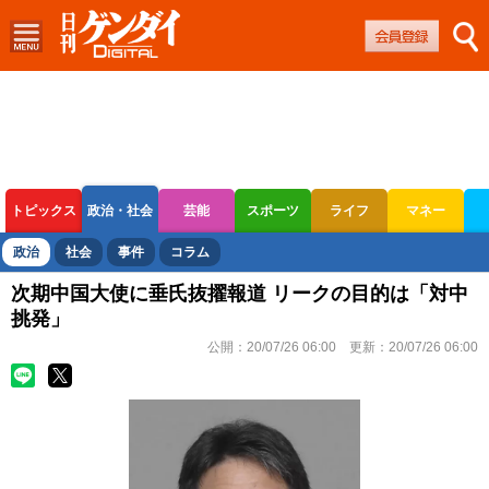
トピックス
政治・社会
芸能
スポーツ
ライフ
マネー
ボートレース
競輪
オートレース
政治
社会
事件
コラム
次期中国大使に垂氏抜擢報道 リークの目的は「対中
挑発」
公開：
20/07/26 06:00
更新：
20/07/26 06:00