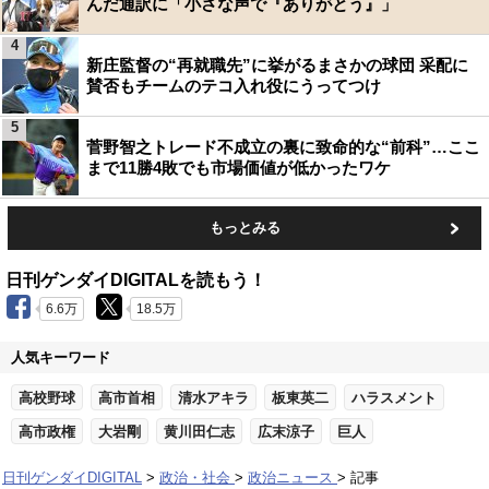
んだ通訳に「小さな声で『ありがとう』」
4
新庄監督の“再就職先”に挙がるまさかの球団 采配に
賛否もチームのテコ入れ役にうってつけ
5
菅野智之トレード不成立の裏に致命的な“前科”…ここ
まで11勝4敗でも市場価値が低かったワケ
もっとみる
日刊ゲンダイDIGITALを読もう！
6.6万
18.5万
人気キーワード
高校野球
高市首相
清水アキラ
板東英二
ハラスメント
高市政権
大岩剛
黄川田仁志
広末涼子
巨人
日刊ゲンダイDIGITAL
政治・社会
政治ニュース
記事