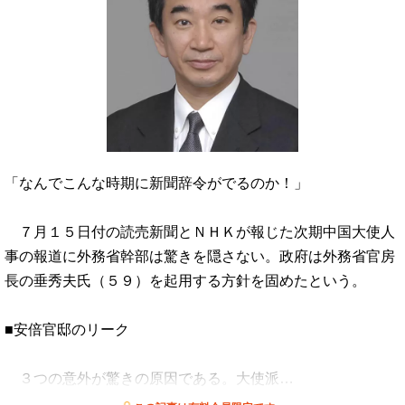
「なんでこんな時期に新聞辞令がでるのか！」
７月１５日付の読売新聞とＮＨＫが報じた次期中国大使人
事の報道に外務省幹部は驚きを隠さない。政府は外務省官房
長の垂秀夫氏（５９）を起用する方針を固めたという。
■安倍官邸のリーク
３つの意外が驚きの原因である。大使派…