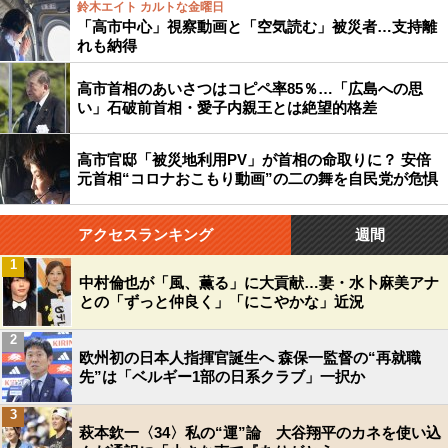
鈴木エイト カルトな金曜日
「高市中心」視察動画と「空気読む」被災者…支持離
れも納得
高市首相のあいさつはコピペ率85％…「広島への思
い」石破前首相・愛子内親王とは絶望的格差
高市官邸「被災地利用PV」が首相の命取りに？ 安倍
元首相“コロナおこもり動画”の二の舞を自民党が危惧
アクセスランキング
週間
1
中村倫也が「風、薫る」に大貢献…妻・水卜麻美アナ
との「ずっと仲良く」「にこやかな」近況
2
欧州初の日本人指揮官誕生へ 森保一監督の“再就職
先”は「ベルギー1部の日系クラブ」一択か
3
萩本欽一〈34〉私の“運”論 大谷翔平のカネを使い込