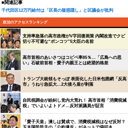
■関連記事
千代田区12万円給付は「区長の疑惑隠し」と区議会が批判
政治のアクセスランキング
1
支持率急落の高市政権がV字回復画策 内閣改造でクビ
切り不可避な“ポンコツ”5大臣の名前
2
高市首相のあいさつはコピペ率85％…「広島への思
い」石破前首相・愛子内親王とは絶望的格差
3
トランプ大統領もそっぽ 表面化した日米包囲網「反高
市」うねり急拡大…2大後ろ盾が剥落
4
自民税調会が紛糾し党内大荒れ！ 高市首相「消費税減
税」でいよいよトドメ…反対派議員が証言
5
「愛子天皇」潰しは賛成で、消費税減税はなぜ反対？
玉木国民民主の「公約違反」がネットで袋叩き