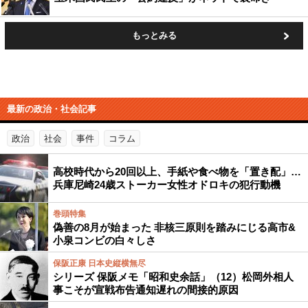
もっとみる
最新の政治・社会記事
政治
社会
事件
コラム
高校時代から20回以上、手紙や食べ物を「置き配」…
兵庫尼崎24歳ストーカー女性オドロキの犯行動機
巻頭特集
偽善の8月が始まった 非核三原則を踏みにじる高市&
小泉コンビの白々しさ
保阪正康 日本史縦横無尽
シリーズ 保阪メモ「昭和史余話」（12）松岡外相人
事こそが宣戦布告通知遅れの間接的原因