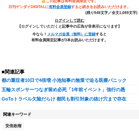
この記事は有料会員限定です。
日刊ゲンダイDIGITALに
有料会員登録
すると続きをお読みいただけます。
(残り948文字／全文1,089文字)
ログインして読む
【ログインしていただくと記事中の広告が非表示になります】
今なら！
メルマガ会員（無料）に登録
すると
有料会員限定記事が3本お読みいただけます。
■関連記事
都の重症者10日で4倍増 小池知事の無策で迫る医療パニック
五輪スポンサーつなぎ留め必死「1年前イベント」強行の愚
GoToトラベル欠陥だらけ 都民も割引対象の抜け穴まで存在
関連キーワード
安倍政権