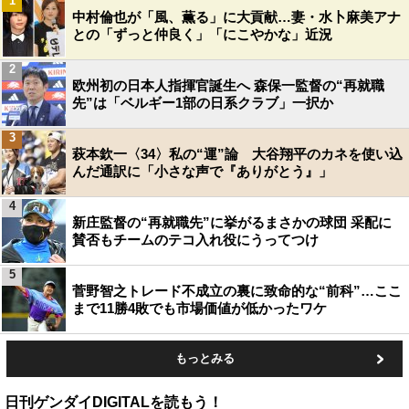
1
中村倫也が「風、薫る」に大貢献…妻・水卜麻美アナ
との「ずっと仲良く」「にこやかな」近況
2
欧州初の日本人指揮官誕生へ 森保一監督の“再就職
先”は「ベルギー1部の日系クラブ」一択か
3
萩本欽一〈34〉私の“運”論 大谷翔平のカネを使い込
んだ通訳に「小さな声で『ありがとう』」
4
新庄監督の“再就職先”に挙がるまさかの球団 采配に
賛否もチームのテコ入れ役にうってつけ
5
菅野智之トレード不成立の裏に致命的な“前科”…ここ
まで11勝4敗でも市場価値が低かったワケ
もっとみる
日刊ゲンダイDIGITALを読もう！