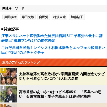
関連キーワード
岸田政権
岸田文雄
自民党
柿沢未途
加藤鮎子
■関連記事
江東区長にネット広告勧めた柿沢法務副大臣 予算委の最中に辞
表提出“職務ブン投げ”の前代未聞
これぞ岸田自民党！レイシスト杉田水脈氏とエッフェル松川るい
氏が“復活”のメチャクチャ
政治のアクセスランキング
1
支持率急落の高市政権がV字回復画策 内閣改造でクビ
切り不可避な“ポンコツ”5大臣の名前
2
高市首相のあいさつはコピペ率85％…「広島への思
い」石破前首相・愛子内親王とは絶望的格差
3