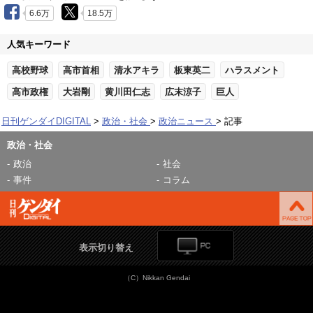
6.6万
18.5万
人気キーワード
高校野球
高市首相
清水アキラ
板東英二
ハラスメント
高市政権
大岩剛
黄川田仁志
広末涼子
巨人
日刊ゲンダイDIGITAL
政治・社会
政治ニュース
記事
政治・社会
政治
社会
事件
コラム
表示切り替え
（C）Nikkan Gendai