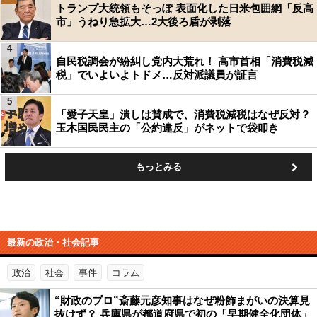
トランプ大統領もそっぽ 表面化した日米包囲網「反高
市」うねり急拡大…2大後ろ盾が剥落
4
自民税調会が紛糾し党内大荒れ！ 高市首相「消費税減
税」でいよいよトドメ…反対派議員が証言
5
「愛子天皇」潰しは賛成で、消費税減税はなぜ反対？
玉木国民民主の「公約違反」がネットで袋叩き
もっとみる
最新の政治・社会記事
政治
社会
事件
コラム
“財政のプロ”斎藤元彦知事はなぜ粉飾まがいの決算見
抜けず？ 兵庫県が都道府県で初の「早期健全化団体」