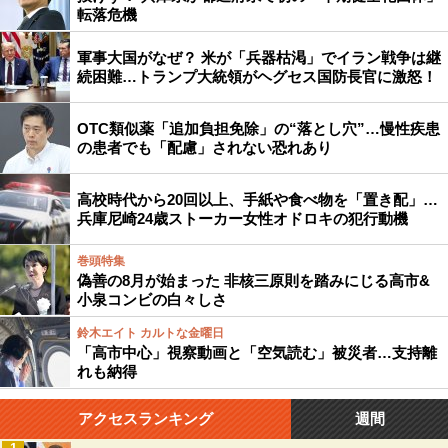
転落危機
軍事大国がなぜ？ 米が「兵器枯渇」でイラン戦争は継
続困難…トランプ大統領がヘグセス国防長官に激怒！
OTC類似薬「追加負担免除」の“落とし穴”…慢性疾患
の患者でも「配慮」されない恐れあり
高校時代から20回以上、手紙や食べ物を「置き配」…
兵庫尼崎24歳ストーカー女性オドロキの犯行動機
巻頭特集
偽善の8月が始まった 非核三原則を踏みにじる高市&
小泉コンビの白々しさ
鈴木エイト カルトな金曜日
「高市中心」視察動画と「空気読む」被災者…支持離
れも納得
アクセスランキング
週間