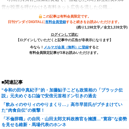
営が投票を呼びかける有料ネット広告を流した公職…
この記事は有料会員限定です。
日刊ゲンダイDIGITALに
有料会員登録
すると続きをお読みいただけます。
(残り1,198文字／全文1,339文字)
ログインして読む
【ログインしていただくと記事中の広告が非表示になります】
今なら！
メルマガ会員（無料）に登録
すると
有料会員限定記事が3本お読みいただけます。
■関連記事
“令和の田中真紀子”的・加藤鮎子こども政策相の「ブラック伝
説」元夫めぐる口論で安倍元首相ドン引きの過去
「飲みィのやりィのやりまくり…」高市早苗氏がブチまけてい
た“肉食自伝”の衝撃！
「不倫辞職」の自民・山田太郎文科政務官を擁護…“寛容”な姿勢
を見せる維新・馬場代表のホンネ