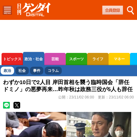
トピックス
政治・社会
芸能
スポーツ
ライフ
マネー
ボートレース
競輪
オートレース
政治
社会
事件
コラム
わずか10日で2人目 岸田首相を襲う臨時国会「辞任
ドミノ」の悪夢再来…昨年秋は政務三役が5人も辞任
公開：
23/11/02 06:00
更新：
23/11/02 06:00