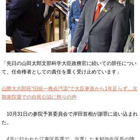
「先日の山田太郎文部科学大臣政務官に続いての辞任につい
て、任命権者としての責任を重く受け止めています」
山際大志郎氏“旧統一教会汚染”で大臣更迭から1年足らず…次
期衆院選での自民公認に怒りの声
10月31日の参院予算委員会で岸田首相が謝罪に追い込まれ
た。
4月に行われた江東区長選で、当選した木村弥生区長の陣