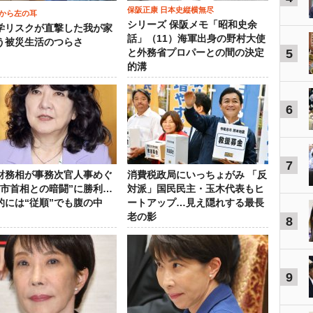
保阪正康 日本史縦横無尽
から左の耳
シリーズ 保阪メモ「昭和史余
学リスクが直撃した我が家
話」（11）海軍出身の野村大使
う被災生活のつらさ
5
と外務省プロパーとの間の決定
的溝
6
7
財務相が事務次官人事めぐ
消費税政局にいっちょがみ 「反
高市首相との暗闘”に勝利…
対派」国民民主・玉木代表もヒ
的には“従順”でも腹の中
ートアップ…見え隠れする最長
老の影
8
9