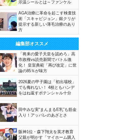
示温シールとは～ファンケル
AGA治療に革命を起こす検査技
術「スキャビジョン」銀クリが
提示する新しい薄毛治療のあり
方
編集部オススメ
「将来の愛子天皇を認めろ」高
市政権vs読売新聞でバトル激
化！ 皇室典範「再び改定」に世
論の85％が味方
2026夏の甲子園は「初出場校」
でも侮れない！ 4校ともハンデ
をはね返すポテンシャル十分
田中みな実“まんまるE乳”も筋金
入り！アッパレのあざとさ
阪神1位・森下翔太を英才教育
父親が明かす「マイホーム購入