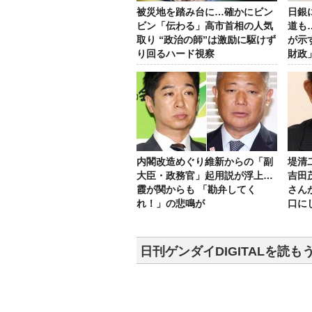
被災地を踏み台に…確かにビン
日銀
ビン「伝わる」高市首相の人気
道も
取り “政治の師”は激励に駆けず
が示
り回るハード視察
財政
内閣改造めぐり維新からの「副
堤清
大臣・政務官」起用説が浮上…
吉田
霞が関からも 「勘弁してく
さん
れ！」の悲鳴が
口に
日刊ゲンダイDIGITALを読も