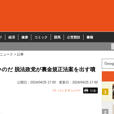
フ
経済
健康
コミック
競馬
公営競技
書籍
ニュース
記事
のだ 脱法政党が裏金規正法案を出す噴
公開日：
2024/04/25 17:00
更新日：
2024/04/25 17:00
>> バックナンバー
印刷
1
2