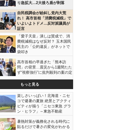
り急拡大…2大後ろ盾が剥落
自民税調会が紛糾し党内大荒
れ！ 高市首相「消費税減税」で
いよいよトドメ…反対派議員が
証言
「愛子天皇」潰しは賛成で、消
費税減税はなぜ反対？ 玉木国民
民主の「公約違反」がネットで
袋叩き
高市首相の早過ぎた「熊本訪
問」の背景…震災から1週間たた
ず“視察強行”に批判殺到の案の定
もっと見る
楽しさいっぱい！北海道・ニセ
コで避暑の夏旅 絶景とアクティ
ビティが揃う「ニセコ東急 グラ
ン・ヒラフ」～東急不動産
暑熱対策が義務化される時代に
貼るだけで暑さの変化がわかる