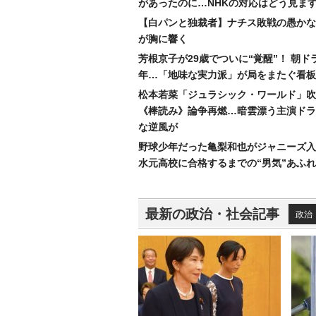
があったのに…NHKの対応はどう見ま
【白パンと独裁者】ナチス敗戦の愚かな
が胸に響く
芳根京子が29歳でついに“覚醒”！ 朝ド
年…「地味な実力派」が局をまたぐ看板
松本若菜「ジュラシック・ワールド」吹
《棒読み》論争再燃…暗雲漂う主演ドラ
な逆風が
野球少年だった亀梨和也がジャニーズ入
水元高校に合格するまでの“男気”あふ
最新の政治・社会記事
政治