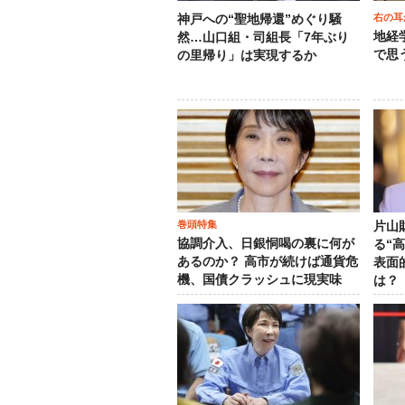
右の耳
神戸への“聖地帰還”めぐり騒
地経
然…山口組・司組長「7年ぶり
で思
の里帰り」は実現するか
巻頭特集
片山
協調介入、日銀恫喝の裏に何が
る“
あるのか？ 高市が続けば通貨危
表面
機、国債クラッシュに現実味
は？