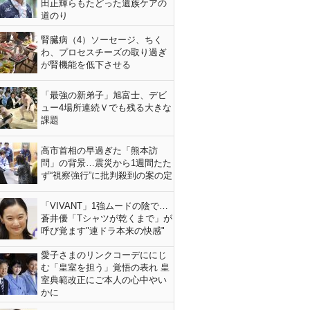
田正輝らもたどった遺族ケアの
道のり
腎臓病（4）ソーセージ、ちく
わ、プロセスチーズの取り過ぎ
が腎機能を低下させる
「最強の新弟子」旭富士、デビ
ュー4場所連続Ｖでも残る大きな
課題
高市首相の早過ぎた「熊本訪
問」の背景…震災から1週間たた
ず“視察強行”に批判殺到の案の定
「VIVANT」1強ムードの陰で…
蒼井優「Tシャツが乾くまで」が
呼び覚ます"連ドラ本来の快感"
愛子さまのリンクコーデににじ
む「皇室を担う」覚悟の表れ 皇
室典範改正にご本人の心中やい
かに