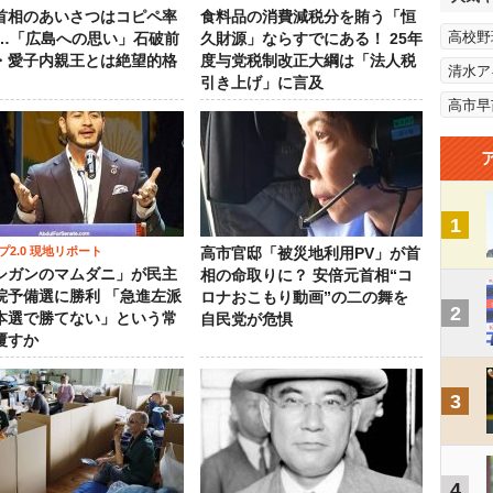
首相のあいさつはコピペ率
食料品の消費減税分を賄う「恒
高校野
％…「広島への思い」石破前
久財源」ならすでにある！ 25年
・愛子内親王とは絶望的格
度与党税制改正大綱は「法人税
清水ア
引き上げ」に言及
高市早
1
プ2.0 現地リポート
高市官邸「被災地利用PV」が首
シガンのマムダニ」が民主
相の命取りに？ 安倍元首相“コ
院予備選に勝利 「急進左派
ロナおこもり動画”の二の舞を
2
本選で勝てない」という常
自民党が危惧
覆すか
3
4