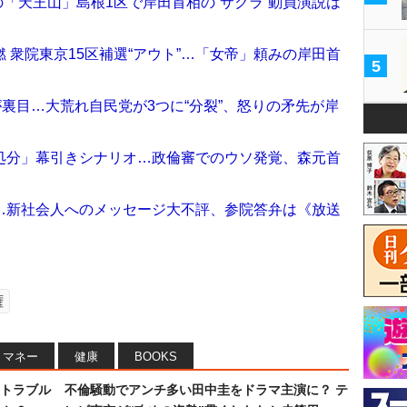
の「天王山」島根1区で岸田首相の“サクラ”動員演説は
 衆院東京15区補選“アウト”…「女帝」頼みの岸田首
5
が裏目…大荒れ自民党が3つに“分裂”、怒りの矛先が岸
処分」幕引きシナリオ…政倫審でのウソ発覚、森元首
…新社会人へのメッセージ大不評、参院答弁は《放送
権
マネー
健康
BOOKS
トラブル
不倫騒動でアンチ多い田中圭をドラマ主演に？ テ