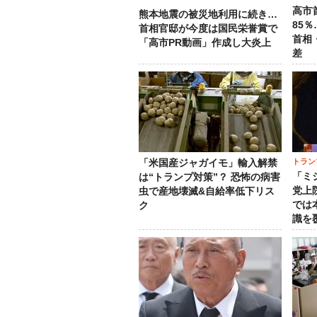
高市
熊本地震の被災地利用に続き…
85
首相官邸が今度は国民栄誉賞で
首相
「高市PR動画」作成し大炎上
差
トラン
「米国産ジャガイモ」輸入解禁
「ミ
は“トランプ対策”？ 恐怖の病害
党上
虫で産地壊滅&自給率低下リス
では
ク
識を