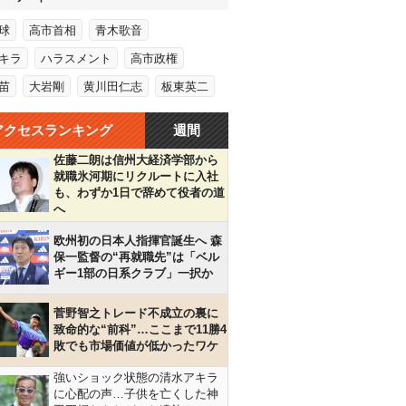
球
高市首相
青木歌音
キラ
ハラスメント
高市政権
苗
大岩剛
黄川田仁志
板東英二
アクセスランキング
週間
佐藤二朗は信州大経済学部から
就職氷河期にリクルートに入社
も、わずか1日で辞めて役者の道
へ
欧州初の日本人指揮官誕生へ 森
保一監督の“再就職先”は「ベル
ギー1部の日系クラブ」一択か
菅野智之トレード不成立の裏に
致命的な“前科”…ここまで11勝4
敗でも市場価値が低かったワケ
強いショック状態の清水アキラ
に心配の声…子供を亡くした神