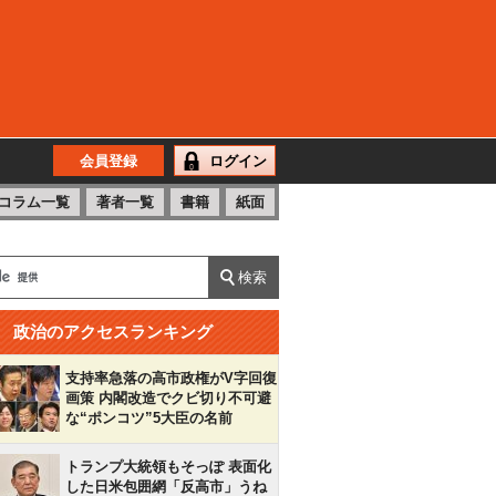
会員登録
ログイン
コラム一覧
著者一覧
書籍
紙面
政治のアクセスランキング
支持率急落の高市政権がV字回復
画策 内閣改造でクビ切り不可避
な“ポンコツ”5大臣の名前
トランプ大統領もそっぽ 表面化
した日米包囲網「反高市」うね