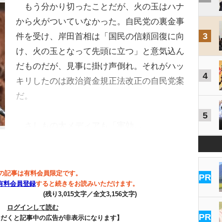
もう分かり切ったことだが、火の玉はハナ
から火がついていなかった。自民党の裏金事
3
件を受け、岸田首相は「国民の信頼回復に向
け、火の玉となって先頭に立つ」と意気込ん
だものだが、見事に掛け声倒れ。それがハッ
4
キリしたのは政治資金規正法改正の自民党案
だ。
5
さしもの大メディアも「実効…
の記事は有料会員限定です。
PR
有料会員登録
すると続きをお読みいただけます。
(残り3,015文字／全文3,156文字)
ログインして読む
PR
ただくと記事中の広告が非表示になります】