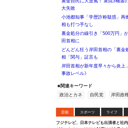
裏金自民に大逆風！ 衆院3補選
大失敗
小池都知事「学歴詐称疑惑」再燃
相も打つ手なし
裏金処分の線引き「500万円」
田首相に
どんどん狂う岸田首相の「裏金
相「関与」証言も
岸田首相が新年度早々から炎上
事故レベル》
■関連キーワード
政治とカネ
自民党
岸田政
芸能
スポーツ
ライフ
フジテレビ、日本テレビも出演者と社内