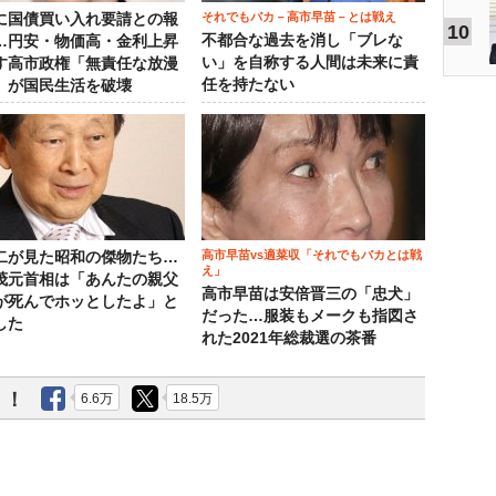
それでもバカ－高市早苗－とは戦え
に国債買い入れ要請との報
10
不都合な過去を消し「ブレな
…円安・物価高・金利上昇
い」を自称する人間は未来に責
す高市政権「無責任な放漫
任を持たない
」が国民生活を破壊
高市早苗vs適菜収「それでもバカとは戦
二が見た昭和の傑物たち…
え」
茂元首相は「あんたの親父
高市早苗は安倍晋三の「忠犬」
が死んでホッとしたよ」と
だった…服装もメークも指図さ
した
れた2021年総裁選の茶番
う！
6.6万
18.5万