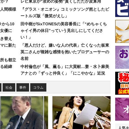
すか？
レビ東京が“攻めの姿勢”貫くしたたか皮算用
人間模様
『グラス・オニオン』コミックソング然としたビ
ートルズ版「微笑がえし」
ラから10
田中樹がSixTONESの美容番長に「“めちゃくち
女優に
ゃイイ男の休日”っていう見出しにしてくださ
い！」
き替え
マに新た
「恩人だけど、嫌いな人の代表」亡くなった板東
英二さんが複雑な感情を抱いたプロデューサーの
名前
所も都立
れる経緯
中村倫也が「風、薫る」に大貢献…妻・水卜麻美
アナとの「ずっと仲良く」「にこやかな」近況
社会
事件
コラム
人気