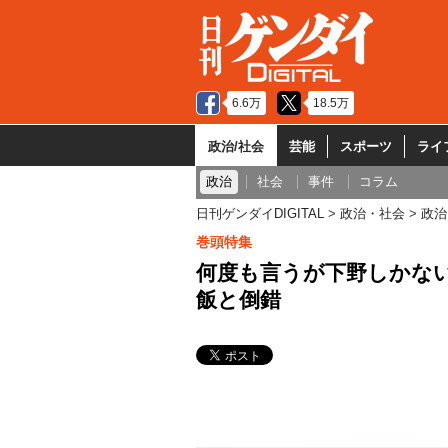
6.6万
18.5万
政治/社会
芸能
スポーツ
ライ
政治
社会
事件
コラム
日刊ゲンダイDIGITAL
政治・社会
政治
巻頭特集
何度も言うが下野しかない
飯と倒錯