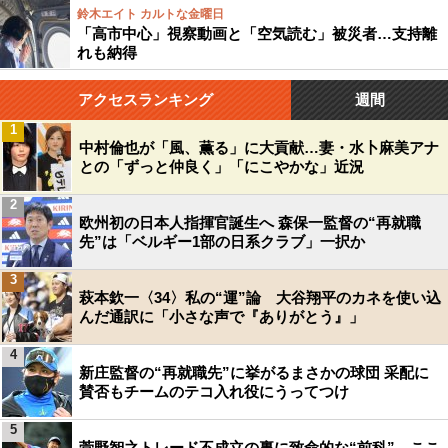
鈴木エイト カルトな金曜日
「高市中心」視察動画と「空気読む」被災者…支持離
れも納得
アクセスランキング
週間
1
中村倫也が「風、薫る」に大貢献…妻・水卜麻美アナ
との「ずっと仲良く」「にこやかな」近況
2
欧州初の日本人指揮官誕生へ 森保一監督の“再就職
先”は「ベルギー1部の日系クラブ」一択か
3
萩本欽一〈34〉私の“運”論 大谷翔平のカネを使い込
んだ通訳に「小さな声で『ありがとう』」
4
新庄監督の“再就職先”に挙がるまさかの球団 采配に
賛否もチームのテコ入れ役にうってつけ
5
菅野智之トレード不成立の裏に致命的な“前科”…ここ