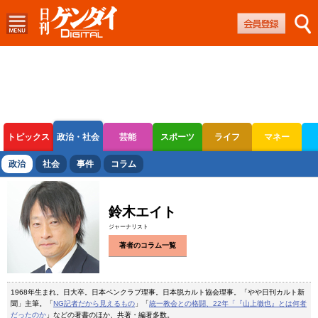
トピックス
政治・社会
芸能
スポーツ
ライフ
マネー
ボートレース
競輪
オートレース
政治
社会
事件
コラム
鈴木エイト
ジャーナリスト
著者のコラム一覧
1968年生まれ。日大卒。日本ペンクラブ理事。日本脱カルト協会理事。「やや日刊カルト新
聞」主筆。「
NG記者だから見えるもの
」「
統一教会との格闘、22年「『山上徹也』とは何者
だったのか
」などの著書のほか、共著・編著多数。