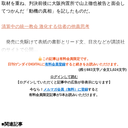
取材を重ね、判決前後に大阪拘置所で山上徹也被告と面会し
てつかんだ「動機の真相」を記したものだ。
清算中の統一教会 激化する信者の他責思考
発売に先駆けて表紙の書影とリード文、目次などが講談社
のサイトで公開…
この記事は有料会員限定です。
日刊ゲンダイDIGITALに
有料会員登録
すると続きをお読みいただけます。
(残り883文字／全文1,024文字)
ログインして読む
【ログインしていただくと記事中の広告が非表示になります】
今なら！
メルマガ会員（無料）に登録
すると
有料会員限定記事が3本お読みいただけます。
■関連記事