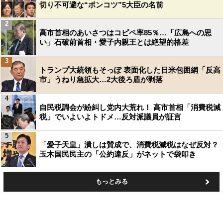
切り不可避な“ポンコツ”5大臣の名前
2
高市首相のあいさつはコピペ率85％…「広島への思
い」石破前首相・愛子内親王とは絶望的格差
3
トランプ大統領もそっぽ 表面化した日米包囲網「反高
市」うねり急拡大…2大後ろ盾が剥落
4
自民税調会が紛糾し党内大荒れ！ 高市首相「消費税減
税」でいよいよトドメ…反対派議員が証言
5
「愛子天皇」潰しは賛成で、消費税減税はなぜ反対？
玉木国民民主の「公約違反」がネットで袋叩き
もっとみる