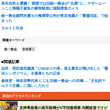
高市自民も震撼！ 韓国では旧統一教会が“丸裸”に…マザームー
ンこと韓鶴子被告の横領疑惑に強制捜査のメス
統一教会顧問弁護士の侮辱罪公判が東京地裁の「警備法廷」で始
まった
カルトと社会
関連キーワード
統一教会
安倍晋三
■関連記事
自民・西田昌司議員「ひめゆりの塔」巡る暴言が飛び出した「憲
法シンポジウム」主催者たちの正体
参政党・神谷宗幣代表 にじむ旧統一教会への共鳴…「文化的マ
ルクス主義」に強いこだわり
政治のアクセスランキング
1
支持率急落の高市政権がV字回復画策 内閣改造でクビ