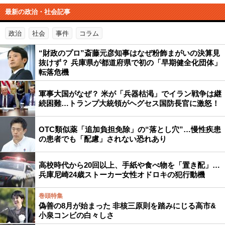
最新の政治・社会記事
政治
社会
事件
コラム
“財政のプロ”斎藤元彦知事はなぜ粉飾まがいの決算見
抜けず？ 兵庫県が都道府県で初の「早期健全化団体」
転落危機
軍事大国がなぜ？ 米が「兵器枯渇」でイラン戦争は継
続困難…トランプ大統領がヘグセス国防長官に激怒！
OTC類似薬「追加負担免除」の“落とし穴”…慢性疾患
の患者でも「配慮」されない恐れあり
高校時代から20回以上、手紙や食べ物を「置き配」…
兵庫尼崎24歳ストーカー女性オドロキの犯行動機
巻頭特集
偽善の8月が始まった 非核三原則を踏みにじる高市&
小泉コンビの白々しさ