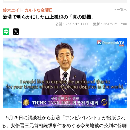
> 一覧へ
鈴木エイト カルトな金曜日
新著で明らかにした山上徹也の「真の動機」
公開：
26/05/15 17:00
更新：
26/05/15 17:00
5月29日に講談社から新著「アンビバレント」が出版され
る。安倍晋三元首相銃撃事件をめぐる奈良地裁の公判の傍聴