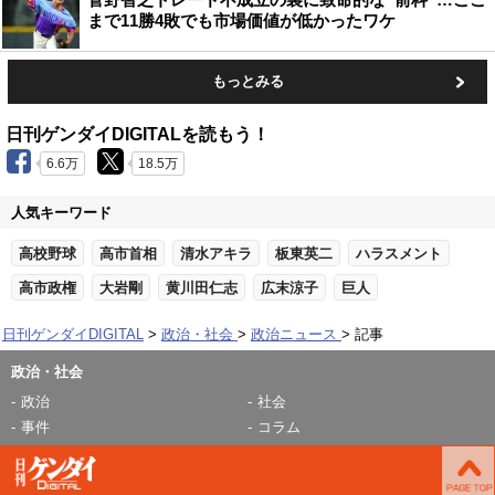
まで11勝4敗でも市場価値が低かったワケ
もっとみる
日刊ゲンダイDIGITALを読もう！
6.6万
18.5万
人気キーワード
高校野球
高市首相
清水アキラ
板東英二
ハラスメント
高市政権
大岩剛
黄川田仁志
広末涼子
巨人
日刊ゲンダイDIGITAL
政治・社会
政治ニュース
記事
政治・社会
政治
社会
事件
コラム