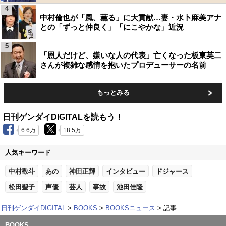
4
中村倫也が「風、薫る」に大貢献…妻・水卜麻美アナ
との「ずっと仲良く」「にこやかな」近況
5
「恩人だけど、嫌いな人の代表」亡くなった板東英二
さんが複雑な感情を抱いたプロデューサーの名前
もっとみる
日刊ゲンダイDIGITALを読もう！
6.6万
18.5万
人気キーワード
中村敬斗
あの
神田正輝
インタビュー
ドジャース
松田聖子
声優
芸人
事故
池田佳隆
日刊ゲンダイDIGITAL
BOOKS
BOOKSニュース
記事
BOOKS