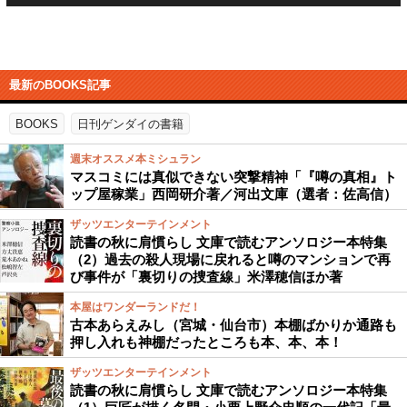
最新のBOOKS記事
BOOKS
日刊ゲンダイの書籍
週末オススメ本ミシュラン
マスコミには真似できない突撃精神「『噂の真相』ト
ップ屋稼業」西岡研介著／河出文庫（選者：佐高信）
ザッツエンターテインメント
読書の秋に肩慣らし 文庫で読むアンソロジー本特集
（2）過去の殺人現場に戻れると噂のマンションで再
び事件が「裏切りの捜査線」米澤穂信ほか著
本屋はワンダーランドだ！
古本あらえみし（宮城・仙台市）本棚ばかりか通路も
押し入れも神棚だったところも本、本、本！
ザッツエンターテインメント
読書の秋に肩慣らし 文庫で読むアンソロジー本特集