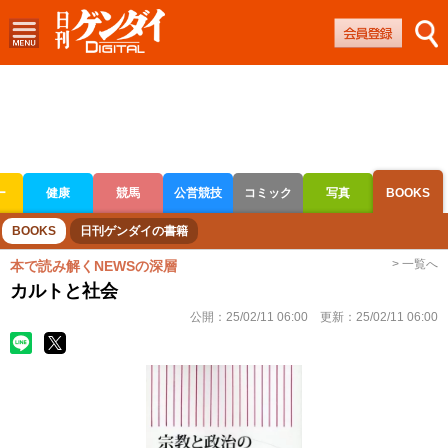
ー
健康
競馬
公営競技
コミック
写真
BOOKS
ボートレース
競輪
オートレース
BOOKS
日刊ゲンダイの書籍
> 一覧へ
本で読み解くNEWSの深層
カルトと社会
公開：
25/02/11 06:00
更新：
25/02/11 06:00