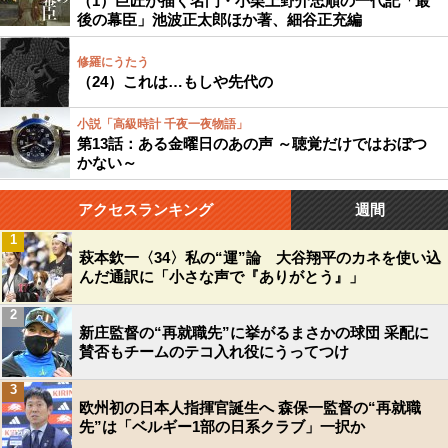
（1）巨匠が描く名門・小栗上野介忠順の一代記「最
後の幕臣」池波正太郎ほか著、細谷正充編
修羅にうたう
（24）これは…もしや先代の
小説「高級時計 千夜一夜物語」
第13話：ある金曜日のあの声 ～聴覚だけではおぼつ
かない～
アクセスランキング
週間
1
萩本欽一〈34〉私の“運”論 大谷翔平のカネを使い込
んだ通訳に「小さな声で『ありがとう』」
2
新庄監督の“再就職先”に挙がるまさかの球団 采配に
賛否もチームのテコ入れ役にうってつけ
3
欧州初の日本人指揮官誕生へ 森保一監督の“再就職
先”は「ベルギー1部の日系クラブ」一択か