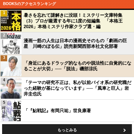
BOOKSのアクセスランキング
1
暑さを忘れて謎解きに没頭！ミステリー文庫特集
（3）プロが厳選する年に1度の短編集 「本格王
2026」本格ミステリ作家クラブ選・編
2
漫画一筋の人生は日本の漫画史そのもの「劇画の巨
星 川崎のぼる伝」読売新聞西部本社文化部著
3
「身近にあるドラッグ的なものや脱法性に自覚的にな
ることが大切」──「脱法」磯部涼氏
4
「テーマの研究不正は、私が以前バイオ系の研究職だ
った経験が基になっています」──「風車と巨人」岩
井圭也氏
5
「『鮎戦記』有岡只祐」世良康著
もっとみる