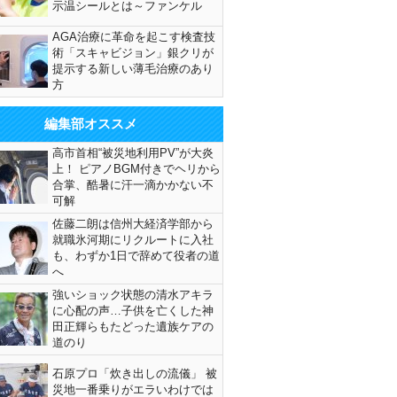
示温シールとは～ファンケル
AGA治療に革命を起こす検査技
術「スキャビジョン」銀クリが
提示する新しい薄毛治療のあり
方
編集部オススメ
高市首相“被災地利用PV”が大炎
上！ ピアノBGM付きでヘリから
合掌、酷暑に汗一滴かかない不
可解
佐藤二朗は信州大経済学部から
就職氷河期にリクルートに入社
も、わずか1日で辞めて役者の道
へ
強いショック状態の清水アキラ
に心配の声…子供を亡くした神
田正輝らもたどった遺族ケアの
道のり
石原プロ「炊き出しの流儀」 被
災地一番乗りがエラいわけでは