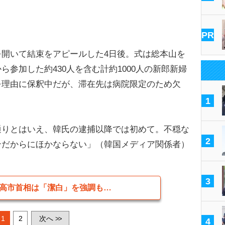
PR
開いて結束をアピールした4日後。式は総本山を
参加した約430人を含む計約1000人の新郎新婦
を理由に保釈中だが、滞在先は病院限定のため欠
1
通りとはいえ、韓氏の逮捕以降では初めて。不穏な
2
ンだからにほかならない」（韓国メディア関係者）
3
高市首相は「潔白」を強調も…
1
2
次へ
>>
4