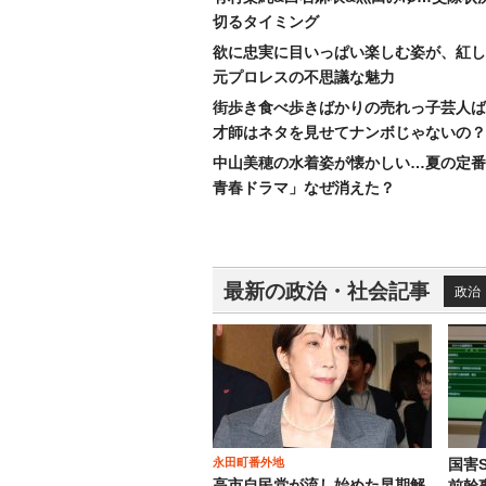
切るタイミング
欲に忠実に目いっぱい楽しむ姿が、紅し
元プロレスの不思議な魅力
街歩き食べ歩きばかりの売れっ子芸人ば
才師はネタを見せてナンボじゃないの？
中山美穂の水着姿が懐かしい…夏の定番
青春ドラマ」なぜ消えた？
最新の政治・社会記事
政治
永田町番外地
国害
高市自民党が流し始めた早期解