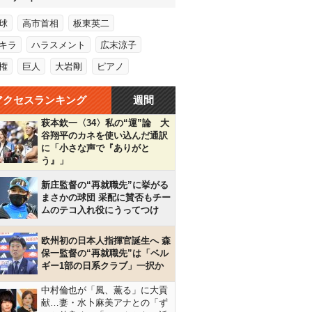
球
高市首相
板東英二
キラ
ハラスメント
広末涼子
権
巨人
大岩剛
ピアノ
アクセスランキング
週間
萩本欽一〈34〉私の“運”論 大
谷翔平のカネを使い込んだ通訳
に「小さな声で『ありがと
う』」
新庄監督の“再就職先”に挙がる
まさかの球団 采配に賛否もチー
ムのテコ入れ役にうってつけ
欧州初の日本人指揮官誕生へ 森
保一監督の“再就職先”は「ベル
ギー1部の日系クラブ」一択か
中村倫也が「風、薫る」に大貢
献…妻・水卜麻美アナとの「ず