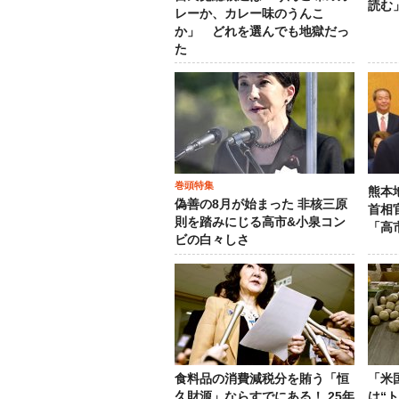
読む
レーか、カレー味のうんこ
か」 どれを選んでも地獄だっ
た
巻頭特集
熊本
偽善の8月が始まった 非核三原
首相
則を踏みにじる高市&小泉コン
「高
ビの白々しさ
食料品の消費減税分を賄う「恒
「米
久財源」ならすでにある！ 25年
は“