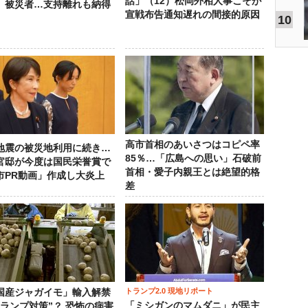
話」（12）松岡外相人事こそが
」被災者…支持離れも納得
宣戦布告通知遅れの間接的原因
10
高市首相のあいさつはコピペ率
地震の被災地利用に続き…
85％…「広島への思い」石破前
官邸が今度は国民栄誉賞で
首相・愛子内親王とは絶望的格
市PR動画」作成し大炎上
差
トランプ2.0 現地リポート
国産ジャガイモ」輸入解禁
「ミシガンのマムダニ」が民主
トランプ対策”？ 恐怖の病害