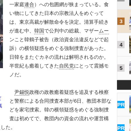
一家庭
連合
）への包囲網が狭まっている。食
い物にしてきた日本の宗教法人をめぐって
3
は、東京高裁が解散命令を決定。清算手続き
が進む中、
韓国
で公判中の総裁、マザー
ムー
ンこと韓鶴子被告（政治資金法違反などで起
4
訴）の横領疑惑をめぐる強制捜査があった。
日韓をまたぐカネの流れは解明されるのか。
半世紀も癒着してきた
自民党
にとって震撼モ
5
ノだ。
尹錫悦
政権の政教癒着疑惑を追及する検察
だ
と警察による合同捜査本部が6日、教団本部な
PR
真
どを家宅捜索。韓の横領疑惑をめぐる強制捜
査は初めてで、教団内の資金の流れや運営構
報した。
PR