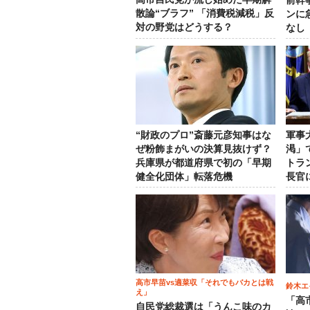
前幹
散論“ブラフ” 「消費税減税」反
ンに
対の野党はどうする？
なし
“財政のプロ”斎藤元彦知事はな
軍事
ぜ粉飾まがいの決算見抜けず？
渇」
兵庫県が都道府県で初の「早期
トラ
健全化団体」転落危機
長官
高市早苗vs適菜収「それでもバカとは戦
鈴木エ
え」
「高
自民党総裁選は「うんこ味のカ