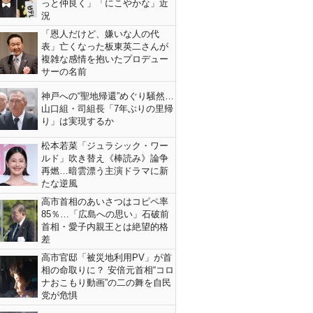
っと仲良く」「にこやかな」近
況
「恩人だけど、嫌いな人の代
表」亡くなった板東英二さんが
複雑な感情を抱いたプロデュー
サーの名前
神戸への“聖地帰還”めぐり騒然…
山口組・司組長「7年ぶりの里帰
り」は実現するか
松本若菜「ジュラシック・ワー
ルド」吹き替え《棒読み》論争
再燃…暗雲漂う主演ドラマに新
たな逆風
高市首相のあいさつはコピペ率
85％…「広島への思い」石破前
首相・愛子内親王とは絶望的格
差
高市官邸「被災地利用PV」が首
相の命取りに？ 安倍元首相“コロ
ナおこもり動画”の二の舞を自民
党が危惧