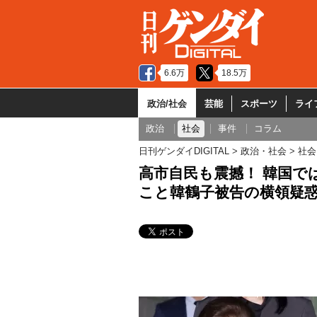
6.6万
18.5万
政治/社会
芸能
スポーツ
ライ
政治
社会
事件
コラム
日刊ゲンダイDIGITAL
政治・社会
社会
高市自民も震撼！ 韓国で
こと韓鶴子被告の横領疑