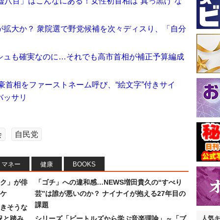
嘘八百」はこんなにある！女性初首相は“真っ黒け”な
が拡大か？ 衆院選で野党候補を次々ディスり、「自分
シュも確実なのに…それでも高市首相が補正予算編成
豪首相をファーストネーム呼び、“絵文字”付きサイ
バッサリ
会
自民党
マネー
健康
BOOKS
ク」が俳
「ゴチ」への違和感…NEWS増田貴久の“すべり
ワケ
芸”は誰が悪いのか？ ナイナイが抱える27年目の
課題
続きそうな
況と踏み
シリーズ「ビートルズから学ぶ音楽理論」～「ブ
人気