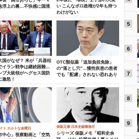
事長「高市おろし」キーマ
い こんなボロ政権が2年も持つ
急浮上の裏…不快感に国境
わけがない
5
6
大国がなぜ？ 米が「兵器枯
OTC類似薬「追加負担免除」
でイラン戦争は継続困難…
の“落とし穴”…慢性疾患の患者
7
ンプ大統領がヘグセス国防
でも「配慮」されない恐れあり
に激怒！
8
9
保阪正康 日本史縦横無尽
イト カルトな金曜日
シリーズ 保阪メモ「昭和史余
市中心」視察動画と「空気