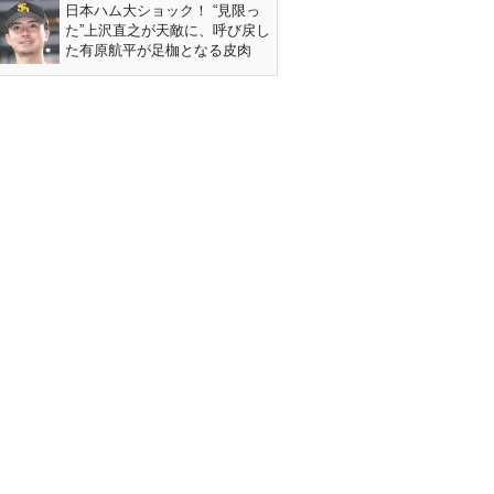
日本ハム大ショック！ “見限っ
た”上沢直之が天敵に、呼び戻し
た有原航平が足枷となる皮肉