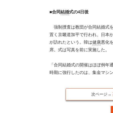
■合同
結婚
式の4日後
強制捜査は教団が合同結婚式を
置く京畿道加平で行われ、日本から
が訪れたという。韓は
健康
悪化
席。式は写真を前に実施した。
「合同結婚式の開催はほぼ例年
時期に強行したのは、集金マシ
次ページ→