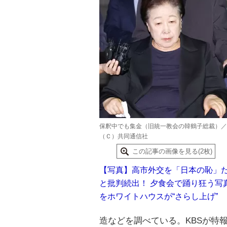
保釈中でも集金（旧統一教会の韓鶴子総裁）／
（Ｃ）共同通信社
この記事の画像を見る(2枚)
【写真】高市外交を「日本の恥」
と批判続出！ 夕食会で踊り狂う写
をホワイトハウスが“さらし上げ”
造などを調べている。KBSが特