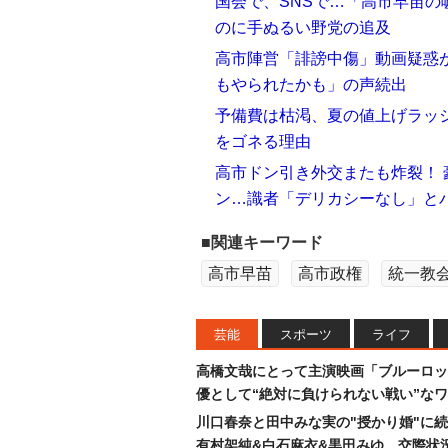
国会で、SNSで…「高市早苗の
のに手ぬるい野党の追及
高市陣営「誹謗中傷」動画疑惑
もやられたかも」の声続出
予備費は枯渇、夏の値上げラッ
をゴネる理由
高市ドン引き外交またも炸裂！ 
ン…識者「デリカシーなし」と
■関連キーワード
高市早苗
高市政権
統一教
芸能
スポーツ
ライフ
高橋文哉にとって主演映画「ブルーロッ
優として“絶対に負けられない戦い”な
川口春奈と田中みな実の"授かり婚"に
有村架純&白石麻衣&黒田みゆ…交際状