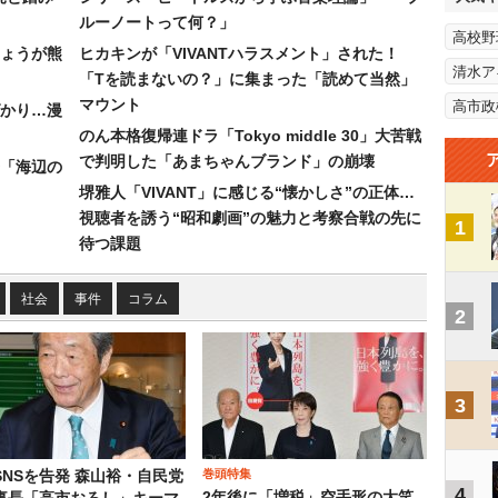
ルーノートって何？」
高校野
ょうが熊
ヒカキンが「VIVANTハラスメント」された！
清水ア
「Tを読まないの？」に集まった「読めて当然」
マウント
高市政
かり…漫
のん本格復帰連ドラ「Tokyo middle 30」大苦戦
で判明した「あまちゃんブランド」の崩壊
「海辺の
堺雅人「VIVANT」に感じる“懐かしさ”の正体…
視聴者を誘う“昭和劇画”の魅力と考察合戦の先に
1
待つ課題
社会
事件
コラム
2
3
巻頭特集
SNSを告発 森山裕・自民党
4
2年後に「増税」空手形の大笑