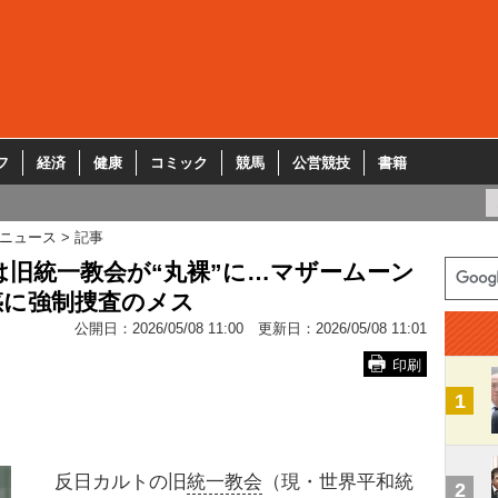
フ
経済
健康
コミック
競馬
公営競技
書籍
ニュース
記事
は旧統一教会が“丸裸”に…マザームーン
惑に強制捜査のメス
公開日：
2026/05/08 11:00
更新日：
2026/05/08 11:01
印刷
1
反日カルトの旧
統一教会
（現・世界平和統
2