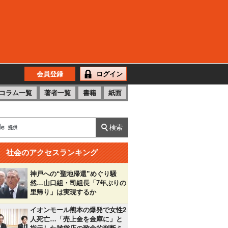
会員登録
ログイン
コラム一覧
著者一覧
書籍
紙面
社会のアクセスランキング
神戸への“聖地帰還”めぐり騒
然…山口組・司組長「7年ぶりの
里帰り」は実現するか
イオンモール熊本の爆発で女性2
人死亡…「売上金を金庫に」と