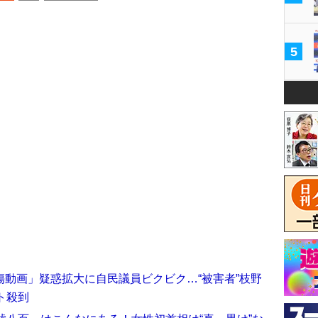
5
動画」疑惑拡大に自民議員ビクビク…“被害者”枝野
ト殺到