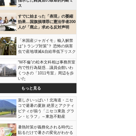
指示した雑貨店の致命的判断ミ
ス
すでに始まった「表現」の萎縮
効果…国旗損壊罪に憲法学者200
人が「廃止」求める反対声明
「米国産ジャガイモ」輸入解禁
は“トランプ対策”？ 恐怖の病害
虫で産地壊滅&自給率低下リスク
“W不倫”の松本文科相は事務所室
内で性行為疑惑…議員会館いわ
くつきの「1011号室」周辺を歩
いた
もっと見る
楽しさいっぱい！北海道・ニセ
コで避暑の夏旅 絶景とアクティ
ビティが揃う「ニセコ東急 グラ
ン・ヒラフ」～東急不動産
暑熱対策が義務化される時代に
貼るだけで暑さの変化がわかる