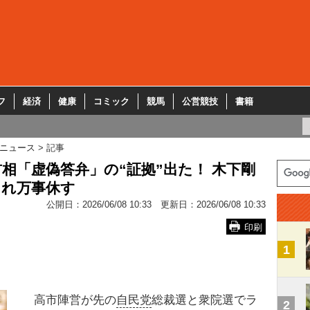
フ
経済
健康
コミック
競馬
公営競技
書籍
ニュース
記事
相「虚偽答弁」の“証拠”出た！ 木下剛
され万事休す
公開日：
2026/06/08 10:33
更新日：
2026/06/08 10:33
印刷
1
高市陣営が先の
自民党
総裁選と衆院選でラ
2