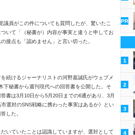
PR
党議員がこの件についても質問したが、驚いたこ
について「（秘書が）内容が事実と違うと申してお
氏の接点も「認めません」と言い切った。
1
を続けるジャーナリストの河野嘉誠氏がウェブメ
2
木下秘書から週刊現代への回答書を公開した。そ
書は3月10日から5月20日までの6通があり、3月
高市選対のSNS戦略に携わった事実はあるか》とい
3
回答した。
ただいていたことは認識していますが、選対として
4