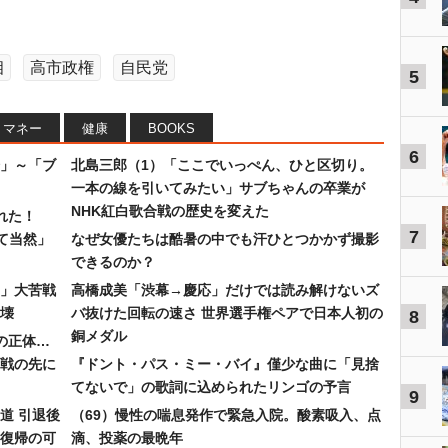
相
高市政権
自民党
5
マネー
健康
BOOKS
6
」～「ブ
北島三郎（1）「ここでいっぺん、ひと区切り。
一本の線を引いてみたい」サブちゃんの卒業が
NHK紅白歌合戦の歴史を変えた
れた！
7
て当然」
なぜ女優たちは酷暑の中でも汗ひとつかかず撮影
できるのか？
30」大苦戦
高橋成美「渋幕→慶応」だけでは読み解けないズ
壊
バ抜けた回転の速さ 世界選手権ペアで日本人初の
8
銅メダル
”の正体…
合戦の先に
『ドント・パス・ミー・バイ』僅少な曲に「見捨
てないで」の歌詞に込められたリンゴの予言
9
道 引退後
（69）慢性の喘息発作で緊急入院。酸素吸入、点
復帰の可
滴、投薬の最晩年