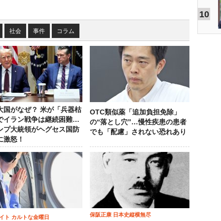
10
社会
事件
コラム
大国がなぜ？ 米が「兵器枯
OTC類似薬「追加負担免除」
でイラン戦争は継続困難…
の“落とし穴”…慢性疾患の患者
ンプ大統領がヘグセス国防
でも「配慮」されない恐れあり
に激怒！
保阪正康 日本史縦横無尽
イト カルトな金曜日