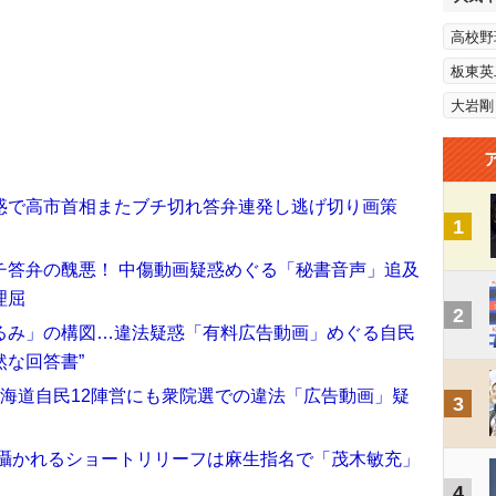
高校野
板東英
大岩剛
惑で高市首相またブチ切れ答弁連発し逃げ切り画策
1
チ答弁の醜悪！ 中傷動画疑惑めぐる「秘書音声」追及
理屈
2
るみ」の構図…違法疑惑「有料広告動画」めぐる自民
然な回答書”
海道自民12陣営にも衆院選での違法「広告動画」疑
3
 囁かれるショートリリーフは麻生指名で「茂木敏充」
4