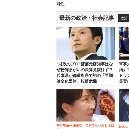
能性
最新の政治・社会記事
政治
“財政のプロ”斎藤元彦知事はな
軍事
ぜ粉飾まがいの決算見抜けず？
渇」
兵庫県が都道府県で初の「早期
トラ
健全化団体」転落危機
長官
高市早苗vs適菜収「それでもバカとは戦
鈴木エ