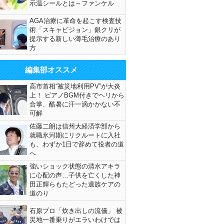
示温シールとは～ファンケル
AGA治療に革命を起こす検査技
術「スキャビジョン」銀クリが
提示する新しい薄毛治療のあり
方
編集部オススメ
高市首相“被災地利用PV”が大炎
上！ ピアノBGM付きでヘリから
合掌、酷暑に汗一滴かかない不
可解
佐藤二朗は信州大経済学部から
就職氷河期にリクルートに入社
も、わずか1日で辞めて役者の道
へ
強いショック状態の清水アキラ
に心配の声…子供を亡くした神
田正輝らもたどった遺族ケアの
道のり
石原プロ「炊き出しの流儀」 被
災地一番乗りがエラいわけでは