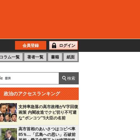
会員登録
ログイン
コラム一覧
著者一覧
書籍
紙面
政治のアクセスランキング
支持率急落の高市政権がV字回復
画策 内閣改造でクビ切り不可避
な“ポンコツ”5大臣の名前
高市首相のあいさつはコピペ率
85％…「広島への思い」石破前