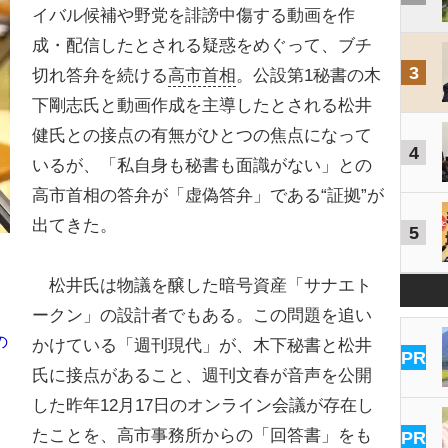
イバル候補や野党を誹謗中傷する動画を作
成・配信したとされる疑惑をめぐって、ブチ
3
切れ答弁を続ける
高市首相
。公設第1秘書の木
下剛志氏と動画作成を主導したとされる松井
健氏との接点の有無がひとつの焦点になって
4
いるが、「私自身も秘書も面識がない」との
高市首相の答弁が「虚偽答弁」である“証拠”が
出てきた。
5
松井氏は物議を醸した暗号資産「サナエト
ークン」の設計者でもある。この問題を追い
の
かけている「週刊現代」が、木下秘書と松井
PR
氏に接点があること、週刊文春が音声を公開
した昨年12月17日のオンライン会議が存在し
たことを、高市事務所からの「回答書」をも
PR