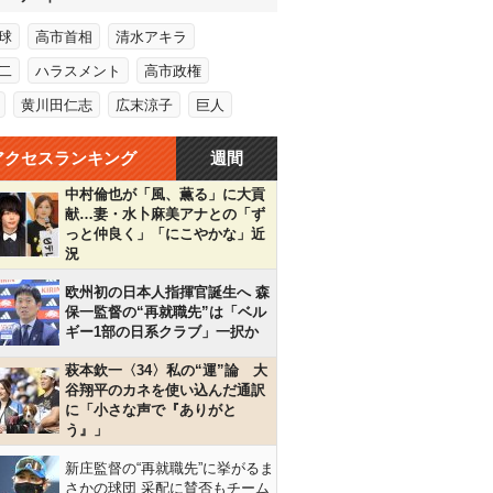
球
高市首相
清水アキラ
二
ハラスメント
高市政権
黄川田仁志
広末涼子
巨人
アクセスランキング
週間
中村倫也が「風、薫る」に大貢
献…妻・水卜麻美アナとの「ず
っと仲良く」「にこやかな」近
況
欧州初の日本人指揮官誕生へ 森
保一監督の“再就職先”は「ベル
ギー1部の日系クラブ」一択か
萩本欽一〈34〉私の“運”論 大
谷翔平のカネを使い込んだ通訳
に「小さな声で『ありがと
う』」
新庄監督の“再就職先”に挙がるま
さかの球団 采配に賛否もチーム