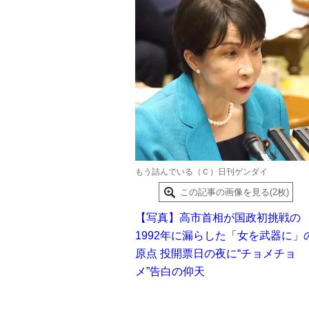
もう詰んでいる（Ｃ）日刊ゲンダイ
この記事の画像を見る(2枚)
【写真】高市首相が国政初挑戦の
1992年に漏らした「女を武器に」
原点 投開票日の夜に“チョメチョ
メ”告白の仰天