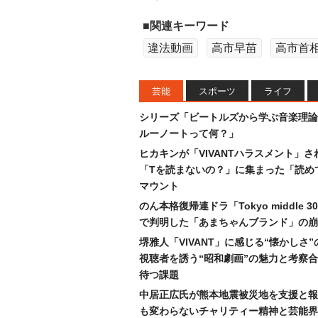
■関連キーワード
違法動画
高市早苗
高市首
芸能
スポーツ
ライフ
シリーズ「ビートルズから学ぶ音楽理論
ルーノートって何？」
ヒカキンが「VIVANTハラスメント」さ
「Tを読まないの？」に集まった「読め
マウント
のん本格復帰連ドラ「Tokyo middle 
で判明した「あまちゃんブランド」の崩
堺雅人「VIVANT」に感じる“懐かしさ
視聴者を誘う“昭和劇画”の魅力と考察
待つ課題
中居正広氏が熊本地震被災地を支援と報
も変わらないチャリティー精神と芸能界