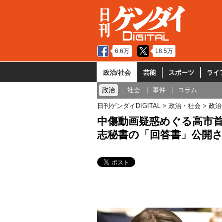
6.6万
18.5万
政治/社会
芸能
スポーツ
ライ
政治
社会
事件
コラム
日刊ゲンダイDIGITAL
政治・社会
政治
中傷動画疑惑めぐる高市首
志秘書の「回答書」公開