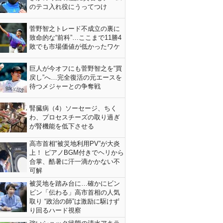
のテコ入れ役にうってつけ
菅野智之トレード不成立の裏に
致命的な“前科”…ここまで11勝4
敗でも市場価値が低かったワケ
巨人が今オフにも菅野智之を“買
戻し”へ…完全復活の元エースを
待つメジャーとの争奪戦
腎臓病（4）ソーセージ、ちく
わ、プロセスチーズの取り過ぎ
が腎機能を低下させる
高市首相“被災地利用PV”が大炎
上！ ピアノBGM付きでヘリから
合掌、酷暑に汗一滴かかない不
可解
被災地を踏み台に…確かにビン
ビン「伝わる」高市首相の人気
取り “政治の師”は激励に駆けず
り回るハード視察