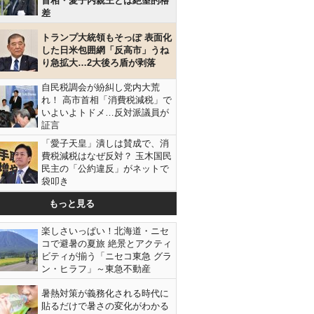
首相・愛子内親王とは絶望的格
差
トランプ大統領もそっぽ 表面化
した日米包囲網「反高市」うね
り急拡大…2大後ろ盾が剥落
自民税調会が紛糾し党内大荒
れ！ 高市首相「消費税減税」で
いよいよトドメ…反対派議員が
証言
「愛子天皇」潰しは賛成で、消
費税減税はなぜ反対？ 玉木国民
民主の「公約違反」がネットで
袋叩き
もっと見る
楽しさいっぱい！北海道・ニセ
コで避暑の夏旅 絶景とアクティ
ビティが揃う「ニセコ東急 グラ
ン・ヒラフ」～東急不動産
暑熱対策が義務化される時代に
貼るだけで暑さの変化がわかる