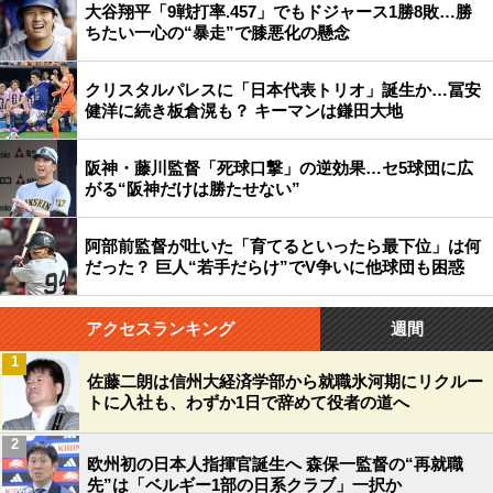
大谷翔平「9戦打率.457」でもドジャース1勝8敗…勝
ちたい一心の“暴走”で膝悪化の懸念
クリスタルパレスに「日本代表トリオ」誕生か…冨安
健洋に続き板倉滉も？ キーマンは鎌田大地
阪神・藤川監督「死球口撃」の逆効果…セ5球団に広
がる“阪神だけは勝たせない”
阿部前監督が吐いた「育てるといったら最下位」は何
だった？ 巨人“若手だらけ”でV争いに他球団も困惑
アクセスランキング
週間
1
佐藤二朗は信州大経済学部から就職氷河期にリクルー
トに入社も、わずか1日で辞めて役者の道へ
2
欧州初の日本人指揮官誕生へ 森保一監督の“再就職
先”は「ベルギー1部の日系クラブ」一択か