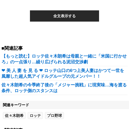
全文表示する
■関連記事
【もっと読む】ロッテ佐々木朗希は母親と一緒に「米国に行かせ
ろ」の一点張り…繰り広げられる泥沼交渉劇
❤ 美 人 妻 を 見 る ❤ ロッテ山口の6つ上美人妻はかつて一世を
風靡した超人気アイドルグループの元メンバー！！
佐々木朗希の今季終了後の「メジャー挑戦」に現実味…海を渡る
条件、ロッテ側のスタンスは
関連キーワード
佐々木朗希
ロッテ
プロ野球