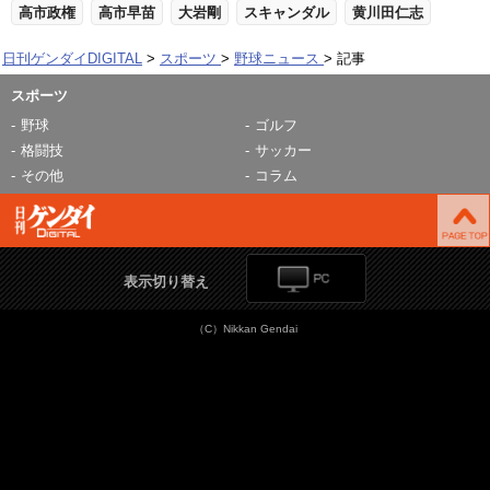
高市政権
高市早苗
大岩剛
スキャンダル
黄川田仁志
日刊ゲンダイDIGITAL
スポーツ
野球ニュース
記事
スポーツ
野球
ゴルフ
格闘技
サッカー
その他
コラム
表示切り替え
（C）Nikkan Gendai