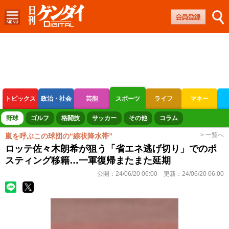
トピックス
政治・社会
芸能
スポーツ
ライフ
マネー
ボートレース
競輪
オートレース
野球
ゴルフ
格闘技
サッカー
その他
コラム
> 一覧へ
嵐を呼ぶこの球団の“線状降水帯”
ロッテ佐々木朗希が狙う「省エネ逃げ切り」でのポ
スティング移籍…一軍復帰またまた延期
公開：
24/06/20 06:00
更新：
24/06/20 06:00