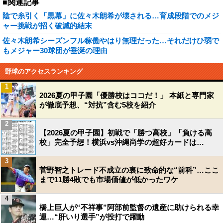
■関連記事
陰で糸引く「黒幕」に佐々木朗希が壊される…育成段階でのメジ
ャー挑戦が招く破滅的結末
佐々木朗希シーズンフル稼働やはり無理だった…それだけひ弱で
もメジャー30球団が垂涎の理由
野球のアクセスランキング
1
2026夏の甲子園「優勝校はココだ！」 本紙と専門家
が徹底予想、“対抗”含む5校を紹介
2
【2026夏の甲子園】初戦で「勝つ高校」「負ける高
校」完全予想！横浜vs沖縄尚学の超好カードは…
3
菅野智之トレード不成立の裏に致命的な“前科”…ここ
まで11勝4敗でも市場価値が低かったワケ
4
橋上巨人が“不祥事”阿部前監督の遺産に助けられる幸
運…“肝いり選手”が投打で躍動