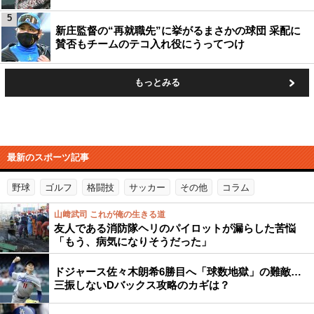
5
新庄監督の“再就職先”に挙がるまさかの球団 采配に
賛否もチームのテコ入れ役にうってつけ
もっとみる
最新のスポーツ記事
野球
ゴルフ
格闘技
サッカー
その他
コラム
山﨑武司 これが俺の生きる道
友人である消防隊ヘリのパイロットが漏らした苦悩
「もう、病気になりそうだった」
ドジャース佐々木朗希6勝目へ「球数地獄」の難敵…
三振しないDバックス攻略のカギは？