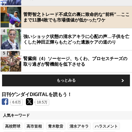
3
菅野智之トレード不成立の裏に致命的な“前科”…ここ
まで11勝4敗でも市場価値が低かったワケ
4
強いショック状態の清水アキラに心配の声…子供を亡
くした神田正輝らもたどった遺族ケアの道のり
5
腎臓病（4）ソーセージ、ちくわ、プロセスチーズの
取り過ぎが腎機能を低下させる
もっとみる
日刊ゲンダイDIGITALを読もう！
6.6万
18.5万
人気キーワード
高校野球
高市首相
青木歌音
清水アキラ
ハラスメント