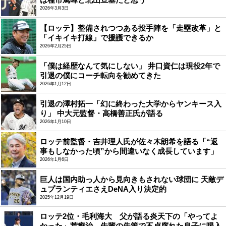
2026年3月3日
【ロッテ】整備されつつある投手陣を「走塁改革」と
「イキイキ打線」で援護できるか
2026年2月25日
「僕は経歴なんて気にしない」 井口資仁は現役2年で
引退の僕にコーチ転向を勧めてきた
2026年1月12日
引退の澤村拓一「幻に終わった大学からヤンキース入
り」 中大元監督・高橋善正氏が語る
2026年1月10日
ロッテ前監督・吉井理人氏が佐々木朗希を語る「“返
事もしなかった頃”から間違いなく成長しています」
2026年1月6日
巨人は国内助っ人から見向きもされない球団に 天敵デ
ュプランティエさえDeNA入り決定的
2025年12月19日
ロッテ2位・毛利海大 父が語る炎天下の「やってよ
かった」荒療治…先輩の失策で不貞腐れた息子に喝入