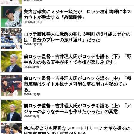
実力は確実にメジャー級だが…ロッテ種市篤暉に米ス
カウトが懸念する「故障耐性」
2026年4月18日
ロッテ藤原恭大に覚醒の兆し 3年間で取り組ませたの
は「自分のプレーの振り返り」だった
2026年3月31日
前ロッテ監督・吉井理人氏がロッテを語る（下）「野
手も力のある若手が多くて今後が楽しみです」
2026年3月5日
前ロッテ監督・吉井理人氏がロッテを語る（中）「種
市篤暉はタイトル総ナメ可能な潜在能力を秘めてい
る」
2026年3月4日
前ロッテ監督・吉井理人氏がロッテを語る（上）「メ
ジャーのようなチームを作りたかった」の真意
2026年3月3日
侍J先発よりも困難なショートリリーフ カギを握るの
は種市篤暉と北山亘基だと思う