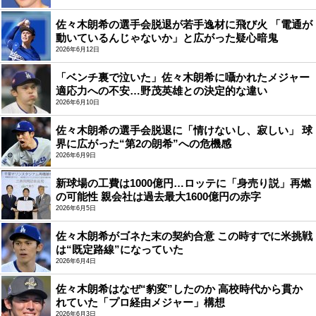
佐々木朗希の選手会脱退が若手逸材に飛び火 「電通が
動いているんじゃないか」と広がった疑心暗鬼
2026年6月12日
「ベンチ裏で泣いた」佐々木朗希に囁かれたメジャー
適応力への不安…野茂英雄との決定的な違い
2026年6月10日
佐々木朗希の選手会脱退に「情けないし、寂しい」 球
界に広がった“第2の朗希”への危機感
2026年6月9日
新球場の工費は1000億円…ロッテに「身売り説」再燃
の可能性 親会社は過去最大1600億円の赤字
2026年6月5日
佐々木朗希がゴネた末の契約合意 この時すでに米挑戦
は“既定路線”になっていた
2026年6月4日
佐々木朗希はなぜ“豹変”したのか 高校時代から貫か
れていた「プロ経由メジャー」構想
2026年6月3日