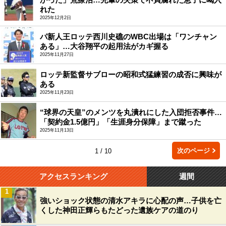
れた
2025年12月2日
パ新人王ロッテ西川史礁のWBC出場は「ワンチャン
ある」…大谷翔平の起用法がカギ握る
2025年11月27日
ロッテ新監督サブローの昭和式猛練習の成否に興味が
ある
2025年11月23日
“球界の天皇”のメンツを丸潰れにした入団拒否事件…
「契約金1.5億円」「生涯身分保障」まで蹴った
2025年11月13日
次のページ
1 / 10
アクセスランキング
週間
1
強いショック状態の清水アキラに心配の声…子供を亡
くした神田正輝らもたどった遺族ケアの道のり