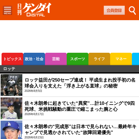
トピックス
政治・社会
芸能
スポーツ
ライフ
マネー
ロッテ
ボートレース
競輪
オートレース
ロッテ益田が250セーブ達成！ 平成生まれ投手初の名
球会入りを支えた「浮き上がる直球」の秘密
2026年8月5日
佐々木朗希に起きていた“異変”…計10イニングで9四
死球、米挑戦騒動の重圧で縮こまった腕と心
2026年6月17日
佐々木朗希の“完成形”は日本で見られない…最終年キ
ャンプで見透かされていた“故障回避優先”
2026年6月15日