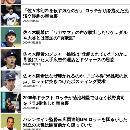
「佐々木朗希を殺す気なのか」 ロッテが頭を抱えた泥
沼交渉劇の舞台裏
2026年6月2日
佐々木朗希に「ワガママ」の声が噴出したワケ…ダル
や大谷とは雲泥の“貢献度”
2026年5月28日
佐々木朗希のメジャー挑戦は“仕組まれていた”のか…
背後にいた大手広告代理店とドジャースの思惑
2026年5月27日
佐々木朗希はなぜ叩かれるのか…“ゴネ得”米挑戦の原
点、ロッテに突きつけたポスティング要求
2026年5月26日
2009年ドラフト ロッテが菊池雄星ではなく荻野貴司
をドラ1指名した舞台裏
2026年5月4日
バレンタイン監督vs広岡達朗GM ロッテを揺るがした
対立の火種は開幕前から燻っていた
2026年4月21日