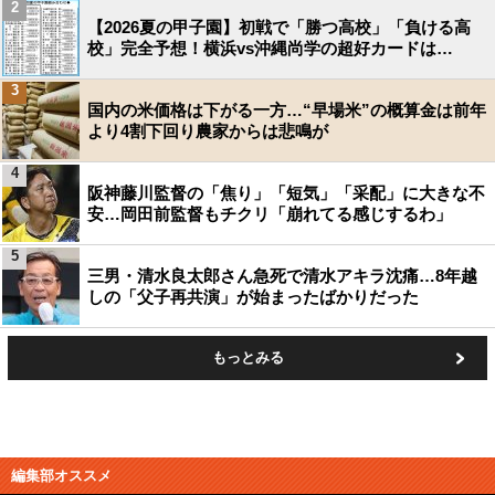
2
【2026夏の甲子園】初戦で「勝つ高校」「負ける高
校」完全予想！横浜vs沖縄尚学の超好カードは…
3
国内の米価格は下がる一方…“早場米”の概算金は前年
より4割下回り農家からは悲鳴が
4
阪神藤川監督の「焦り」「短気」「采配」に大きな不
安…岡田前監督もチクリ「崩れてる感じするわ」
5
三男・清水良太郎さん急死で清水アキラ沈痛…8年越
しの「父子再共演」が始まったばかりだった
もっとみる
編集部オススメ