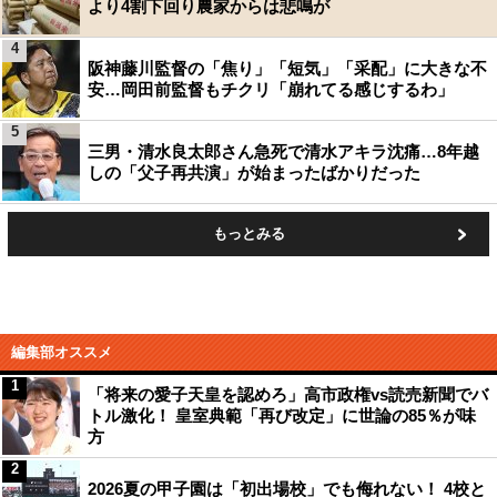
より4割下回り農家からは悲鳴が
4
阪神藤川監督の「焦り」「短気」「采配」に大きな不
安…岡田前監督もチクリ「崩れてる感じするわ」
5
三男・清水良太郎さん急死で清水アキラ沈痛…8年越
しの「父子再共演」が始まったばかりだった
もっとみる
編集部オススメ
1
「将来の愛子天皇を認めろ」高市政権vs読売新聞でバ
トル激化！ 皇室典範「再び改定」に世論の85％が味
方
2
2026夏の甲子園は「初出場校」でも侮れない！ 4校と