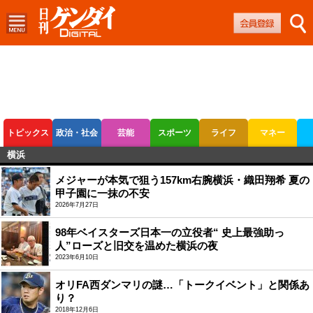
トピックス
政治・社会
芸能
スポーツ
ライフ
マネー
横浜
ボートレース
競輪
オートレース
メジャーが本気で狙う157km右腕横浜・織田翔希 夏の
甲子園に一抹の不安
2026年7月27日
98年ベイスターズ日本一の立役者“ 史上最強助っ
人”ローズと旧交を温めた横浜の夜
2023年6月10日
オリFA西ダンマリの謎…「トークイベント」と関係あ
り？
2018年12月6日