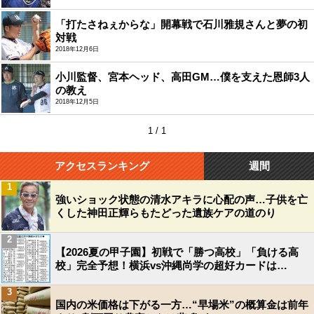
「打たさねぇからな」開幕戦で石川雅規さんと夢の初
対戦
2018年12月6日
小川監督、宮本ヘッド、高田GM…僕を支えた恩師3人
の教え
2018年12月5日
1 / 1
アクセスランキング
週間
1
強いショック状態の清水アキラに心配の声…子供を亡
くした神田正輝らもたどった遺族ケアの道のり
2
【2026夏の甲子園】初戦で「勝つ高校」「負ける高
校」完全予想！横浜vs沖縄尚学の超好カードは…
3
国内の米価格は下がる一方…“早場米”の概算金は前年