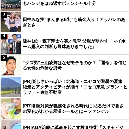
もハンデをはね返すポテンシャル十分
3
田中みな実“まんまるE乳”も筋金入り！アッパレのあ
ざとさ
4
阪神1位・森下翔太を英才教育 父親が明かす「マイホ
ーム購入の判断も野球ありきでした」
5
“クズ男”三山凌輝はなぜモテるのか？「運命」を信じ
る女性の危険な思考
[PR]楽しさいっぱい！北海道・ニセコで避暑の夏旅
絶景とアクティビティが揃う「ニセコ東急 グラン・ヒ
ラフ」～東急不動産
[PR]暑熱対策が義務化される時代に 貼るだけで暑さ
の変化がわかる示温シールとは～ファンケル
[PR]AGA治療に革命を起こす検査技術「スキャビジ