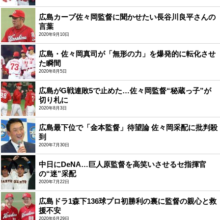
広島カープ佐々岡監督に聞かせたい長谷川良平さんの
言葉
2020年9月10日
広島・佐々岡真司が「無形の力」を爆発的に転化させ
た瞬間
2020年8月5日
広島がG戦連敗5で止めた…佐々岡監督“秘蔵っ子”が
切り札に
2020年8月3日
広島最下位で「金本監督」待望論 佐々岡采配に批判殺
到
2020年7月30日
中日にDeNA…巨人原監督を高笑いさせるセ指揮官
の“迷”采配
2020年7月22日
広島ドラ1森下136球プロ初勝利の裏に監督の親心と救
援不安
2020年6月29日