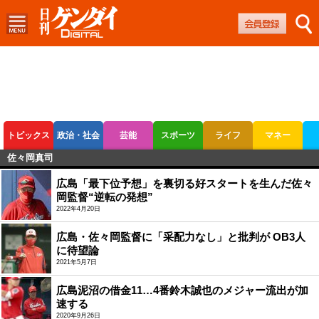
トピックス
政治・社会
芸能
スポーツ
ライフ
マネー
佐々岡真司
ボートレース
競輪
オートレース
広島「最下位予想」を裏切る好スタートを生んだ佐々
岡監督“逆転の発想”
2022年4月20日
広島・佐々岡監督に「采配力なし」と批判が OB3人
に待望論
2021年5月7日
広島泥沼の借金11…4番鈴木誠也のメジャー流出が加
速する
2020年9月26日