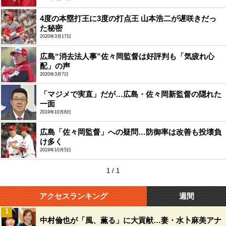
4度の本塁打王に3度の打点王 山本浩二が遅咲きだっ
た秘密
2020年3月17日
広島“消去法人事”佐々岡監督は好評判も「気疲れ心
配」の声
2020年3月7日
「マジメで実直」だが…広島・佐々岡新監督の隠れた
一面
2019年10月8日
広島「佐々岡監督」への疑問…防御率は改善も投壊負
け多く
2019年10月5日
1 / 1
アクセスランキング
週間
1
中村倫也が「風、薫る」に大貢献…妻・水卜麻美アナ