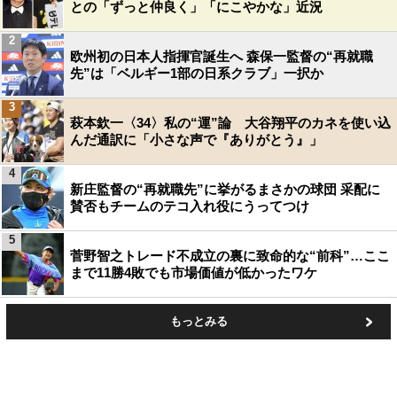
との「ずっと仲良く」「にこやかな」近況
2
欧州初の日本人指揮官誕生へ 森保一監督の“再就職
先”は「ベルギー1部の日系クラブ」一択か
3
萩本欽一〈34〉私の“運”論 大谷翔平のカネを使い込
んだ通訳に「小さな声で『ありがとう』」
4
新庄監督の“再就職先”に挙がるまさかの球団 采配に
賛否もチームのテコ入れ役にうってつけ
5
菅野智之トレード不成立の裏に致命的な“前科”…ここ
まで11勝4敗でも市場価値が低かったワケ
もっとみる