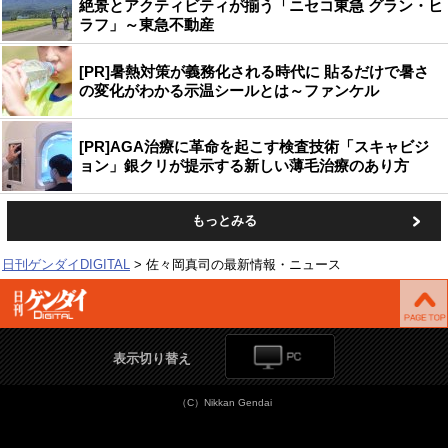
絶景とアクティビティが揃う「ニセコ東急 グラン・ヒ
ラフ」～東急不動産
[PR]暑熱対策が義務化される時代に 貼るだけで暑さ
の変化がわかる示温シールとは～ファンケル
[PR]AGA治療に革命を起こす検査技術「スキャビジ
ョン」銀クリが提示する新しい薄毛治療のあり方
もっとみる
日刊ゲンダイDIGITAL
佐々岡真司の最新情報・ニュース
表示切り替え
（C）Nikkan Gendai