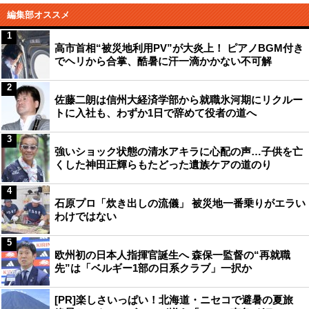
編集部オススメ
1
高市首相“被災地利用PV”が大炎上！ ピアノBGM付き
でヘリから合掌、酷暑に汗一滴かかない不可解
2
佐藤二朗は信州大経済学部から就職氷河期にリクルー
トに入社も、わずか1日で辞めて役者の道へ
3
強いショック状態の清水アキラに心配の声…子供を亡
くした神田正輝らもたどった遺族ケアの道のり
4
石原プロ「炊き出しの流儀」 被災地一番乗りがエラい
わけではない
5
欧州初の日本人指揮官誕生へ 森保一監督の“再就職
先”は「ベルギー1部の日系クラブ」一択か
[PR]楽しさいっぱい！北海道・ニセコで避暑の夏旅