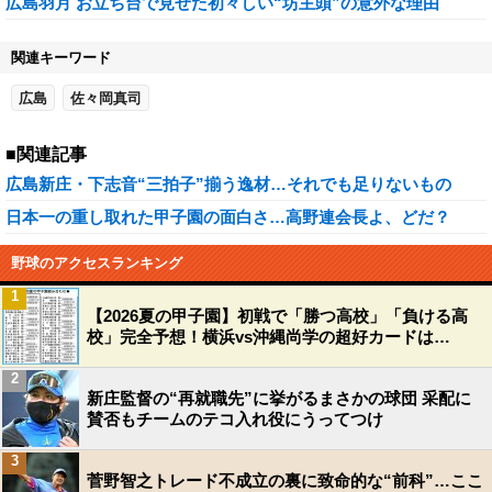
広島羽月 お立ち台で見せた初々しい“坊主頭”の意外な理由
関連キーワード
広島
佐々岡真司
■関連記事
広島新庄・下志音“三拍子”揃う逸材…それでも足りないもの
日本一の重し取れた甲子園の面白さ…高野連会長よ、どだ？
野球のアクセスランキング
1
【2026夏の甲子園】初戦で「勝つ高校」「負ける高
校」完全予想！横浜vs沖縄尚学の超好カードは…
2
新庄監督の“再就職先”に挙がるまさかの球団 采配に
賛否もチームのテコ入れ役にうってつけ
3
菅野智之トレード不成立の裏に致命的な“前科”…ここ