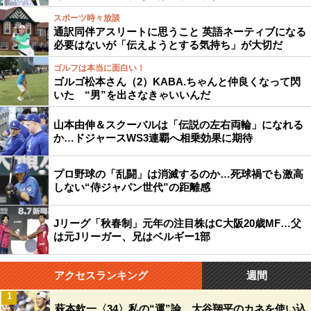
スポーツ時々放談
通訳同伴アスリートに思うこと 英語ネーティブになる
必要はないが「伝えようとする気持ち」が大切だ
ゴルフは本当に面白い！
ゴルゴ松本さん（2）KABA.ちゃんと仲良くなって閃
いた “男”を出さなきゃいいんだ
山本由伸＆スクーバルは「伝説の左右両輪」になれる
か…ドジャースWS3連覇へ相乗効果に期待
プロ野球の「乱闘」は消滅するのか…死球禍でも激高
しない“侍ジャパン世代”の距離感
Jリーグ「秋春制」元年の注目株はC大阪20歳MF…父
は元Jリーガー、兄はベルギー1部
アクセスランキング
週間
1
萩本欽一〈34〉私の“運”論 大谷翔平のカネを使い込