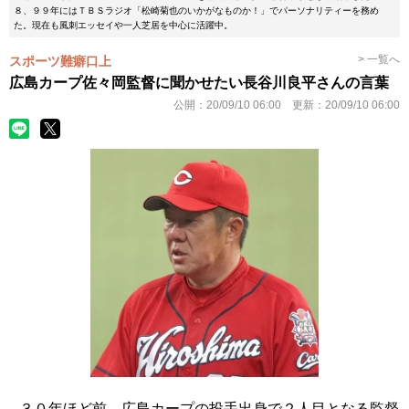
８、９９年にはＴＢＳラジオ「松崎菊也のいかがなものか！」でパーソナリティーを務め
た。現在も風刺エッセイや一人芝居を中心に活躍中。
> 一覧へ
スポーツ難癖口上
広島カープ佐々岡監督に聞かせたい長谷川良平さんの言葉
公開：
20/09/10 06:00
更新：
20/09/10 06:00
３０年ほど前、広島カープの投手出身で２人目となる監督