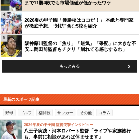
まで11勝4敗でも市場価値が低かったワケ
4
2026夏の甲子園「優勝校はココだ！」 本紙と専門家
が徹底予想、“対抗”含む5校を紹介
5
阪神藤川監督の「焦り」「短気」「采配」に大きな不
安…岡田前監督もチクリ「崩れてる感じするわ」
もっとみる
最新のスポーツ記事
野球
ゴルフ
格闘技
サッカー
その他
コラム
2026年夏の甲子園 監督突撃インタビュー
八王子実践・河本ロバート監督「ライブや家族旅行
も、事前に相談があれば休ませます」