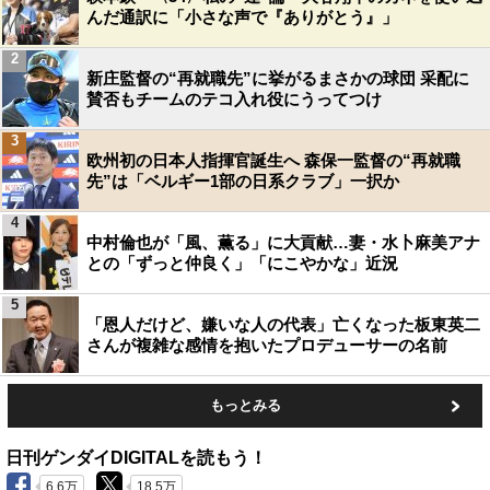
んだ通訳に「小さな声で『ありがとう』」
2
新庄監督の“再就職先”に挙がるまさかの球団 采配に
賛否もチームのテコ入れ役にうってつけ
3
欧州初の日本人指揮官誕生へ 森保一監督の“再就職
先”は「ベルギー1部の日系クラブ」一択か
4
中村倫也が「風、薫る」に大貢献…妻・水卜麻美アナ
との「ずっと仲良く」「にこやかな」近況
5
「恩人だけど、嫌いな人の代表」亡くなった板東英二
さんが複雑な感情を抱いたプロデューサーの名前
もっとみる
日刊ゲンダイDIGITALを読もう！
6.6万
18.5万