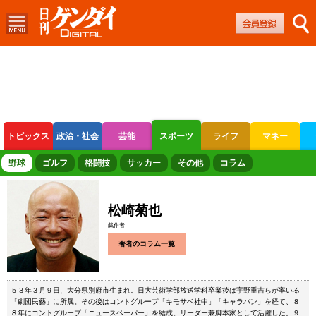
トピックス
政治・社会
芸能
スポーツ
ライフ
マネー
ボートレース
競輪
オートレース
野球
ゴルフ
格闘技
サッカー
その他
コラム
松崎菊也
戯作者
著者のコラム一覧
５３年３月９日、大分県別府市生まれ。日大芸術学部放送学科卒業後は宇野重吉らが率いる
「劇団民藝」に所属。その後はコントグループ「キモサベ社中」「キャラバン」を経て、８
８年にコントグループ「ニュースペーパー」を結成。リーダー兼脚本家として活躍した。９