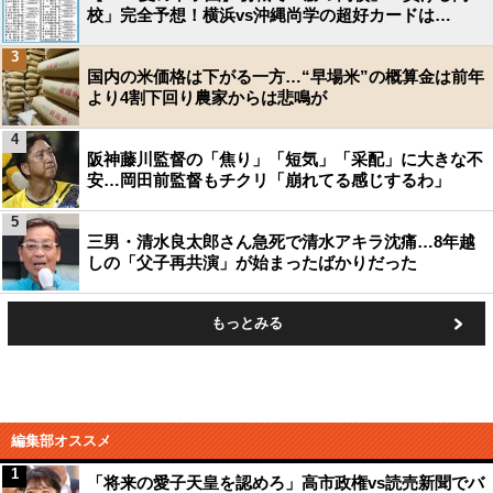
校」完全予想！横浜vs沖縄尚学の超好カードは…
3
国内の米価格は下がる一方…“早場米”の概算金は前年
より4割下回り農家からは悲鳴が
4
阪神藤川監督の「焦り」「短気」「采配」に大きな不
安…岡田前監督もチクリ「崩れてる感じするわ」
5
三男・清水良太郎さん急死で清水アキラ沈痛…8年越
しの「父子再共演」が始まったばかりだった
もっとみる
編集部オススメ
1
「将来の愛子天皇を認めろ」高市政権vs読売新聞でバ