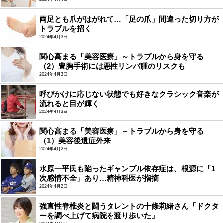
両足とも爪がはがれて…「足の爪」間違った切り方が
トラブルを招く
2024年4月3日
関心高まる「美容医療」～トラブルから身を守る
（2）豊胸手術には悪性リンパ腫のリスクも
2024年4月3日
呼びかけに応じない状態でも好きなクラシック音楽が
流れると目が輝く
2024年4月3日
関心高まる「美容医療」～トラブルから身を守る
（1）美容後遺症外来
2024年4月2日
水原一平氏も陥ったギャンブル依存症は、根源に「1
次感情不全」あり…精神科医が指摘
2024年4月2日
強直性脊椎炎と闘うタレントの十條莉緒さん「ドクタ
ーを調べ上げて病院を渡り歩いた」