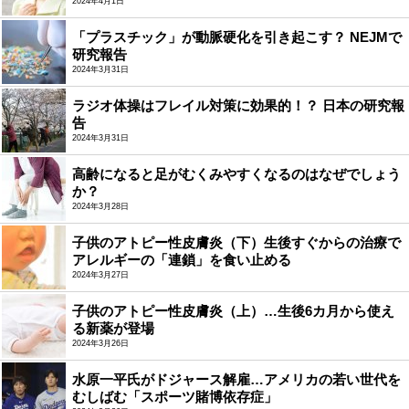
2024年4月1日
「プラスチック」が動脈硬化を引き起こす？ NEJMで
研究報告
2024年3月31日
ラジオ体操はフレイル対策に効果的！？ 日本の研究報
告
2024年3月31日
高齢になると足がむくみやすくなるのはなぜでしょう
か？
2024年3月28日
子供のアトピー性皮膚炎（下）生後すぐからの治療で
アレルギーの「連鎖」を食い止める
2024年3月27日
子供のアトピー性皮膚炎（上）…生後6カ月から使え
る新薬が登場
2024年3月26日
水原一平氏がドジャース解雇…アメリカの若い世代を
むしばむ「スポーツ賭博依存症」