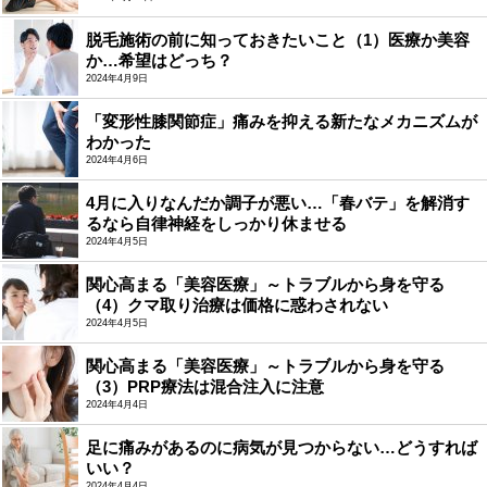
脱毛施術の前に知っておきたいこと（1）医療か美容
か…希望はどっち？
2024年4月9日
「変形性膝関節症」痛みを抑える新たなメカニズムが
わかった
2024年4月6日
4月に入りなんだか調子が悪い…「春バテ」を解消す
るなら自律神経をしっかり休ませる
2024年4月5日
関心高まる「美容医療」～トラブルから身を守る
（4）クマ取り治療は価格に惑わされない
2024年4月5日
関心高まる「美容医療」～トラブルから身を守る
（3）PRP療法は混合注入に注意
2024年4月4日
足に痛みがあるのに病気が見つからない…どうすれば
いい？
2024年4月4日