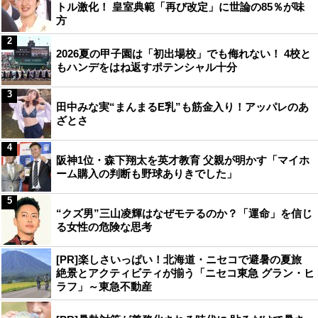
トル激化！ 皇室典範「再び改定」に世論の85％が味
方
2
2026夏の甲子園は「初出場校」でも侮れない！ 4校と
もハンデをはね返すポテンシャル十分
3
田中みな実“まんまるE乳”も筋金入り！アッパレのあ
ざとさ
4
阪神1位・森下翔太を英才教育 父親が明かす「マイホ
ーム購入の判断も野球ありきでした」
5
“クズ男”三山凌輝はなぜモテるのか？「運命」を信じ
る女性の危険な思考
[PR]楽しさいっぱい！北海道・ニセコで避暑の夏旅
絶景とアクティビティが揃う「ニセコ東急 グラン・ヒ
ラフ」～東急不動産