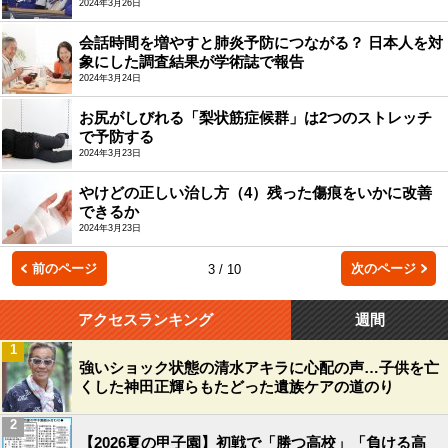
2024年3月26日
会話時間を増やすと肺炎予防につながる？ 日本人を対
象にした調査結果が学術誌で報告
2024年3月24日
お尻がしびれる「梨状筋症候群」は2つのストレッチ
で予防する
2024年3月23日
やけどの正しい治し方（4）残った傷痕をいかに改善
できるか
2024年3月23日
前のページ
次のページ
3 / 10
アクセスランキング
週間
1
強いショック状態の清水アキラに心配の声…子供を亡
くした神田正輝らもたどった遺族ケアの道のり
2
【2026夏の甲子園】初戦で「勝つ高校」「負ける高