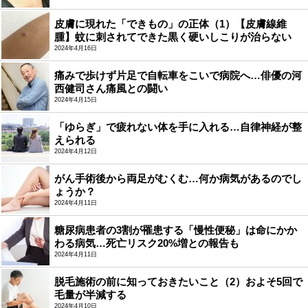
皮膚に現れた「できもの」の正体（1）【皮膚線維
腫】蚊に刺されてできた黒く硬いしこりが治らない
2024年4月16日
痛みで歩けず片足で自転車をこいで病院へ…俳優の河
西健司さん痛風との闘い
2024年4月15日
「ゆらぎ」で疲れない体を手に入れる…自律神経が整
えられる
2024年4月12日
がん手術後から両足がむくむ…何か病気があるのでし
ょうか？
2024年4月11日
糖尿病患者の3割が罹患する「慢性便秘」は命にかか
わる病気…死亡リスク20%増との報告も
2024年4月11日
脱毛施術の前に知っておきたいこと（2）およそ5回で
毛量が半減する
2024年4月10日