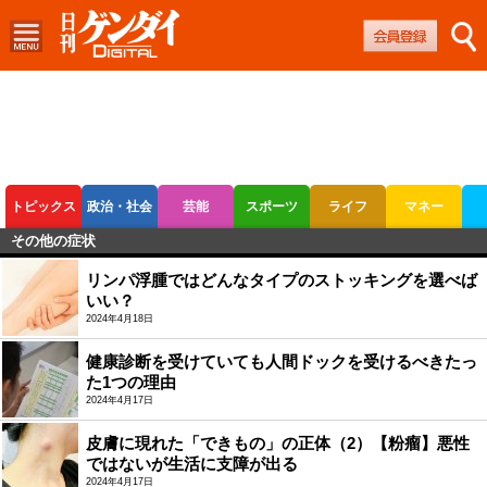
トピックス
政治・社会
芸能
スポーツ
ライフ
マネー
その他の症状
ボートレース
競輪
オートレース
リンパ浮腫ではどんなタイプのストッキングを選べば
いい？
2024年4月18日
健康診断を受けていても人間ドックを受けるべきたっ
た1つの理由
2024年4月17日
皮膚に現れた「できもの」の正体（2）【粉瘤】悪性
ではないが生活に支障が出る
2024年4月17日