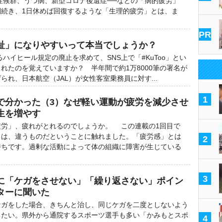
症候群、うつ病、新型コロナ後遺症──などの「病的疲労」
間続き、1日休めば回復するような「生理的疲労」とは、ま
PR
趾」になりやすいって本当でしょうか？
ハイヒール規定の廃止を求めて、SNS上で「#KuToo」とい
れたのを覚えていますか？ 半年間で約1万8000筆の署名が
られ、日本航空（JAL）が女性客室乗務員に対す...
1
で分かった（3）なぜ軽い運動が疲労を減少させ
生を増やす
労」、疲れがとれるのでしょうか。 この連載の1回目で
とは、違うものだということに触れました。「疲労感」とは
2
持ちです。過剰な活動によって体の組織に障害が生じている
3
に「ケガをさせない」「繰り返さない」ポイン
ターに聞いた
ガをした場合、きちんと治し、同じケガを二度としないよう
ちたい。県外から通院するスポーツ選手も多い「かみもとスポ
4