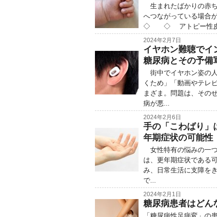
生まれたばかりの赤ち
へつながっている場合
◇ ◇ アトピー性皮膚
2024年2月7日
イヤホン難聴でイ
糖尿病とその予備
街中でイヤホン姿の人
くため」「動画やテレ
まざま。問題は、その
病が悪...
2024年2月6日
手の「こわばり」は
年期症状の可能性
女性特有の悩みの一つ
は、更年期症状である
み、日常生活に支障をき
で...
2024年2月1日
糖尿病患者はどん
「糖尿病性足病変」の