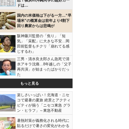
想！横浜vs沖縄尚学の超好カー
ドは…
国内の米価格は下がる一方…“早
場米”の概算金は前年より4割下
回り農家からは悲鳴が
阪神藤川監督の「焦り」「短
気」「采配」に大きな不安…岡
田前監督もチクリ「崩れてる感
じするわ」
三男・清水良太郎さん急死で清
水アキラ沈痛…8年越しの「父子
再共演」が始まったばかりだっ
た
もっと見る
楽しさいっぱい！北海道・ニセ
コで避暑の夏旅 絶景とアクティ
ビティが揃う「ニセコ東急 グラ
ン・ヒラフ」～東急不動産
暑熱対策が義務化される時代に
貼るだけで暑さの変化がわかる