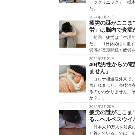
ーツクリニック」（栃
た。 ...
2024年2月21日
疲労の謎がここま
労」は脳内で炎症
前回、疲労は「生理的
た。 1日休めば回復
労感が長期間続く疲労を
2024年2月21日
40代男性からの
ません」
「コロナ後遺症外来で、
言われました。今後治
るのかわかりません。
か？」...
2024年2月20日
疲労の謎がここま
る…ヘルペスウイ
日本人10万人を対象に
と答えている。では、