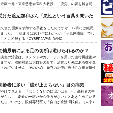
近藤一博・東京慈恵会医科大教授に「疲労」の謎を解き明...
受けた渡辺加和さん「悪性という言葉を聞いた
できた腫瘍を切除する手術をしたのですが、12月には結局、
ました。 始まりは2017年にわかった「子宮内膜症」でし
に所属する「CYBERJAPAN DANC...
で糖尿病による足の切断は避けられるのか？
疾患の治療は、ステントやカテーテルを用いた血行再建術や
いますが、治療対象は大血管のみで、足首より先にある微小血
立されていません。そのため、既存の治療に抵抗性な糖尿病性
高齢者に多い「涙が止まらない」目の病気
やけて見える」「悲しくないのに涙が出る」--。高齢者の中
ながらも、「老化の一環だから仕方がない」とあきらめている
したらいいのか。眼科専門医で「自由が丘清澤眼科」（東京）