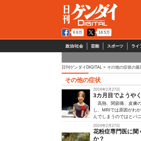
6.6万
18.5万
政治/社会
芸能
スポーツ
ライ
日刊ゲンダイDIGITAL
その他の症状の最
その他の症状
2024年2月27日
3カ月目でようや
高熱、関節痛、皮膚の
し、MRIでは原因がわ
んでしまうのではとパニ
2024年2月27日
花粉症専門医に聞
か？