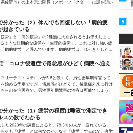
木県佐野市）の上本宗忠院長（スポーツドクター）に話を聞い
5
で分かった（2）休んでも回復しない「病的疲
が起きている
疲労」と「病的疲労」の2種類に大別されるとお伝えしまし
するような短期的な疲労を「生理的疲労」、これに対し強い疲
「病的疲労」と呼んでいます。病的疲労は、れっきとした...
電話「コロナ後遺症で倦怠感がひどく病院へ通え
フリーテストステロンが5.8と低くて、男性更年期障害って
療を始める予定ですが、倦怠感がひどくて、後遺症外来に行け
そちらの在宅医療で、男性更年期障害の治療は可能でしょう
で分かった（1）疲労の程度は唾液で測定でき
ルスの数でわかる
した2023年の調査によると、78.5％の人が「疲れている」
そもそも「疲労」とは何なのか、なぜ「疲労」するのか。疲労