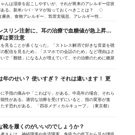
ゃんは湿疹を起こしやすいが、それが将来のアレルギー症状
がある。新米パパ・ママが知っておくべきことは？ ◇
炎、食物アレルギー、気管支喘息、アレルギー性...
ンスリン注射に、耳の治療で血糖値が急上昇…
軍は要注意
を見ることが多くなった。「ストレス解消で好きな音楽を聴
ビの配信を見るため」「スマホでの会話のため」など理由はさ
せいで「難聴」になる人が増えていて、その治療のために糖尿
年のせい？ 使いすぎ？ それは違います！ 更
に手指の痛みや「こわばり」がある。中高年の場合、それら
可能性がある。適切な治療を受けずにいると、指の変形が進
たす恐れがある。 「四谷メディカルキューブ」（東京都）
な靴を履くのがいいのでしょうか？
患者さんは、神経障害や血流障害、免疫力の低下から足が壊疽