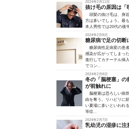
2024年2月11日
抜け毛の原因は「
頭髪の抜け毛は、身近
方は多いでしょう。最も
本人男性では20代の後半
2024年2月8日
糖尿病で足の切断
糖尿病性足病変の患者
感染が広がってしまっ
進行してカテーテル挿
でコン...
2024年2月8日
冬の「脳梗塞」の前
が前触れに
脳梗塞は恐ろしい病気
由を奪う。リハビリに
い夏場に多いといわれる
等症...
2024年2月7日
乳幼児の湿疹に注