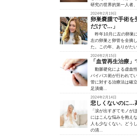
研究の世界的第一人者、
2024年2月19日
卵巣嚢腫で手術を
だけで…」
昨年10月に左の卵巣に
左の卵巣と卵管を全摘し
た。この年、ありがたいこと
2024年2月15日
「血管再生治療」
動脈硬化による虚血性
バイパス術が行われて
管に対する治療法は確
足潰瘍...
2024年2月14日
悲しくないのに…
「涙が出すぎてモノがぼ
にはこんな悩みを抱え
人も少なくない。どう
の清...