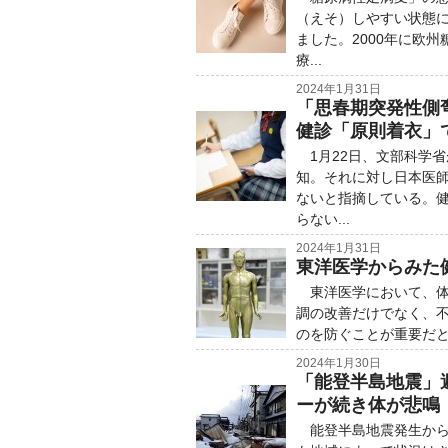
（えそ）しやすい状態
ました。2000年に欧
療...
2024年1月31日
「思春期突発性側
健診「原則着衣」
1月22日、文部科学
知。それに対し日本医
ないと指摘している。
らない...
2024年1月31日
東洋医学からみた
東洋医学において、体
調の改善だけでなく、
のを防ぐことが重要だと
2024年1月30日
「能登半島地震」
ーが続き体が悲鳴
能登半島地震発生から