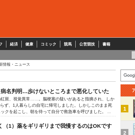
フ
経済
健康
コミック
競馬
公営競技
書籍
新情報・ニュース
く病名判明…歩けないところまで悪化していた
紅斑、視覚異常……。脳梗塞の疑いがあると指摘され、しか
からず、1人暮らしの自宅に帰宅しました。しかしこのまま死
1
ックを起こし、朝を待って自分で救急車を呼びました。 ...
く（1）薬をギリギリまで我慢するのはOKです
2