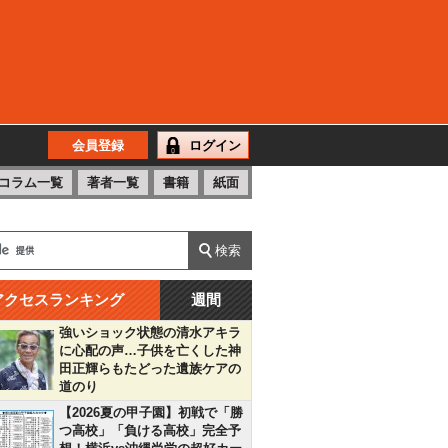
会員登録
ログイン
コラム一覧
著者一覧
書籍
紙面
アクセスランキング
週間
強いショック状態の清水アキラ
に心配の声…子供を亡くした神
田正輝らもたどった遺族ケアの
道のり
【2026夏の甲子園】初戦で「勝
つ高校」「負ける高校」完全予