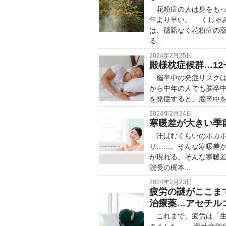
花粉症の人は身をもっ
年より早い。 くしゃ
は、躊躇なく花粉症の
る...
2024年2月25日
殿様枕症候群…1
脳卒中の発症リスクは
から中年の人でも脳卒
を発症すると、脳卒中を
2024年2月24日
寒暖差が大きい季
汗ばむくらいのポカポ
り……。そんな寒暖差
が現れる。そんな寒暖
院長の梶本...
2024年2月23日
疲労の謎がここま
治療薬…アセチル
これまで、疲労は「生