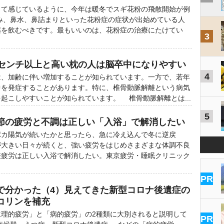
て感じているように、今年は暖冬でスギ花粉の飛散開始が例
み、鼻水、鼻詰まりといった花粉症の症状が出始めている人
薬を飲むべきです。最もいいのは、花粉症の治療にたけてい
3
2センチ以上と高い枕の人は脳卒中になりやすい
4
、加齢に伴い増加することが知られています。一方で、若年
中を発症することがあります。特に、椎骨動脈解離という病気
起こしやすいことが知られています。 椎骨動脈解離とは...
5
節の疲労と不調は正しい「入浴」で解消したい
カ陽気が続いたかと思ったら、急に冷え込んで冬に逆戻
が大きい日々が続くと、強い疲労をはじめさまざまな体調不良
差疲労は正しい入浴で解消したい。東京疲労・睡眠クリニック
PR
で分かった（4）見えてきた新型コロナ後遺症の
コリンを補充
理的疲労」と「病的疲労」の2種類に大別されると説明して
PR