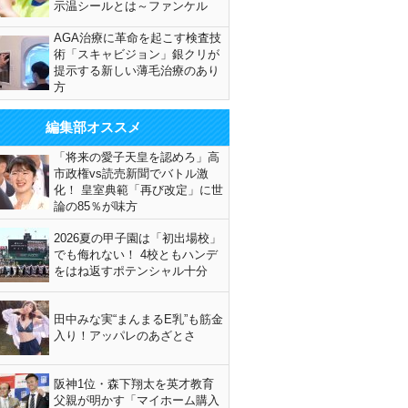
示温シールとは～ファンケル
AGA治療に革命を起こす検査技
術「スキャビジョン」銀クリが
提示する新しい薄毛治療のあり
方
編集部オススメ
「将来の愛子天皇を認めろ」高
市政権vs読売新聞でバトル激
化！ 皇室典範「再び改定」に世
論の85％が味方
2026夏の甲子園は「初出場校」
でも侮れない！ 4校ともハンデ
をはね返すポテンシャル十分
田中みな実“まんまるE乳”も筋金
入り！アッパレのあざとさ
阪神1位・森下翔太を英才教育
父親が明かす「マイホーム購入