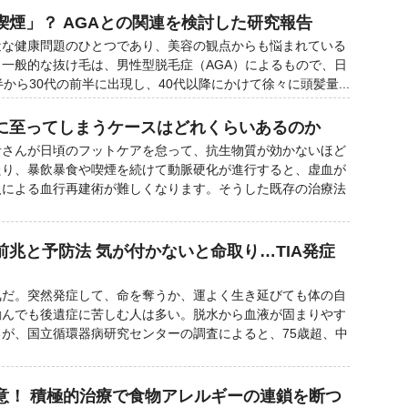
喫煙」？ AGAとの関連を検討した研究報告
な健康問題のひとつであり、美容の観点からも悩まれている
一般的な抜け毛は、男性型脱毛症（AGA）によるもので、日
から30代の前半に出現し、40代以降にかけて徐々に頭髪量...
に至ってしまうケースはどれくらいあるのか
さんが日頃のフットケアを怠って、抗生物質が効かないほど
たり、暴飲暴食や喫煙を続けて動脈硬化が進行すると、虚血が
入による血行再建術が難しくなります。そうした既存の治療法
兆と予防法 気が付かないと命取り…TIA発症
だ。突然発症して、命を奪うか、運よく生き延びても体の自
励んでも後遺症に苦しむ人は多い。脱水から血液が固まりやす
が、国立循環器病研究センターの調査によると、75歳超、中
意！ 積極的治療で食物アレルギーの連鎖を断つ