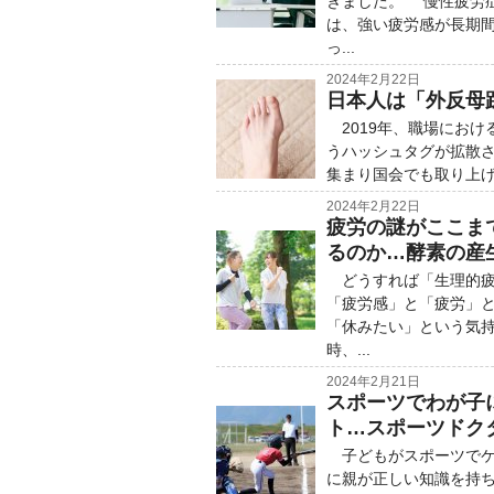
きました。 慢性疲労
は、強い疲労感が長期
っ...
2024年2月22日
日本人は「外反母
2019年、職場における
うハッシュタグが拡散さ
集まり国会でも取り上げ
2024年2月22日
疲労の謎がここま
るのか…酵素の産
どうすれば「生理的疲
「疲労感」と「疲労」
「休みたい」という気
時、...
2024年2月21日
スポーツでわが子
ト…スポーツドク
子どもがスポーツでケ
に親が正しい知識を持