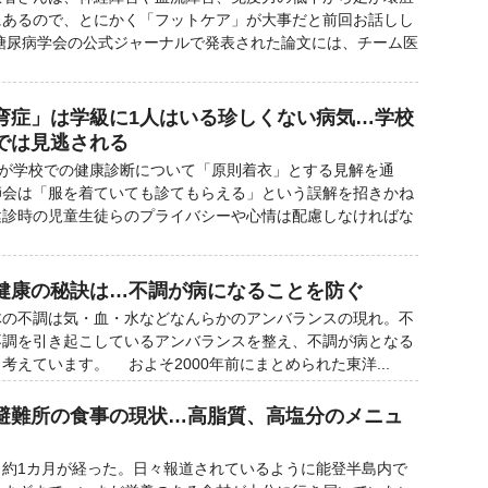
にあるので、とにかく「フットケア」が大事だと前回お話しし
州糖尿病学会の公式ジャーナルで発表された論文には、チーム医
弯症」は学級に1人はいる珍しくない病気…学校
では見逃される
省が学校での健康診断について「原則着衣」とする見解を通
師会は「服を着ていても診てもらえる」という誤解を招きかね
健診時の児童生徒らのプライバシーや心情は配慮しなければな
健康の秘訣は…不調が病になることを防ぐ
の不調は気・血・水などなんらかのアンバランスの現れ。不
不調を引き起こしているアンバランスを整え、不調が病となる
考えています。 およそ2000年前にまとめられた東洋...
避難所の食事の現状…高脂質、高塩分のメニュ
約1カ月が経った。日々報道されているように能登半島内で