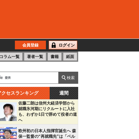
会員登録
ログイン
コラム一覧
著者一覧
書籍
紙面
アクセスランキング
週間
佐藤二朗は信州大経済学部から
就職氷河期にリクルートに入社
も、わずか1日で辞めて役者の道
へ
欧州初の日本人指揮官誕生へ 森
保一監督の“再就職先”は「ベル