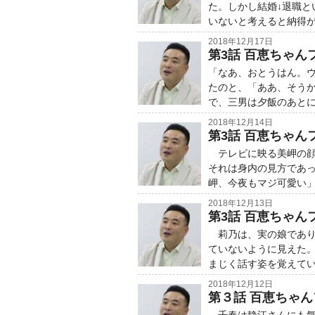
た。しかし結婚↓退職と
いないと考えると納得が
2018年12月17日
第3話 百恵ちゃんフ
「なあ、おとうはん。
たのと、「ああ、そう
で、三男は夕飯のあと
2018年12月14日
第3話 百恵ちゃん
テレビに映る美岬の顔
それは身内の見方であっ
岬、今夜もマジ可愛い」
2018年12月13日
第3話 百恵ちゃん
莉乃は、実の娘であり
ていないように見えた
まじく話す姿を覚えて
2018年12月12日
第３話 百恵ちゃん