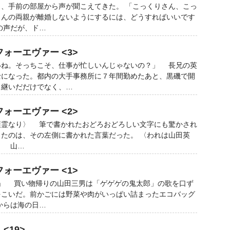
、手前の部屋から声が聞こえてきた。 「こっくりさん、こっ
さんの両親が離婚しないようにするには、どうすればいいです
の声だが、ド…
ォーエヴァー <3>
いね。そっちこそ、仕事が忙しいんじゃないの？」 長兄の英
士になった。都内の大手事務所に７年間勤めたあと、黒磯で開
き継いだだけでなく、…
ォーエヴァー <2>
護霊なり〉 筆で書かれたおどろおどろしい文字にも驚かされ
たのは、その左側に書かれた言葉だった。 〈われは山田英
〉 山…
ォーエヴァー <1>
～」 買い物帰りの山田三男は「ゲゲゲの鬼太郎」の歌を口ず
をこいだ。前かごには野菜や肉がいっぱい詰まったエコバッグ
からは海の日…
<19>