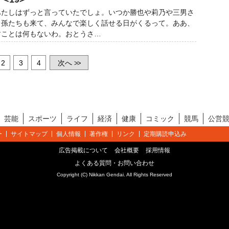
あたしはずっと言っていたでしょ。いつか勝也や莉乃や三男さ
、孫たちも来て、みんなで楽しく話せる日がくるって。ああ、
すことは何もないわ。おとうさ…
2
3
4
次へ
>>
芸能
スポーツ
ライフ
経済
健康
コミック
競馬
公営
ー
サイトマップ
個人情報
著作権
リンク
定期購読申込み
広告掲載について
会社概要
採用情報
よくある質問・お問い合わせ
Copyright (C) Nikkan Gendai. All Rights Reserved