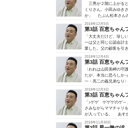
三男が２階に上がると
くりさん。小田みゆき
か」 たぶん松本さん
2018年12月5日
第3話 百恵ちゃんフ
「大丈夫だけど、珍し
一は父と同じ公認会計
業した。父の顧客を引
2018年12月4日
第3話 百恵ちゃんフ
〈われは山田美岬の守
たが、本当に恐ろしかっ
一・亮二の義兄弟なり
2018年12月3日
第3話 百恵ちゃんフ
「♪ゲゲ ゲゲゲのゲ
さみながらママチャリ
が入っている。 あす
2018年11月30日
第2話 星一徹の涙 