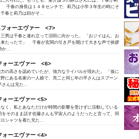
に入られた。もっとも、要介護３の静江さんには、千春が莉
。 千春の身長は１４８センチで、莉乃は小学３年生の時にそ
。千春と莉乃は顔がそ…
フォーエヴァー <7>
三男は千春と連れ立って沼田に向かった。 「おジイはん、お
た来たったで」 千春が玄関の引き戸を開けて大きな声で挨拶
助か…
フォーエヴァー <6>
力の高さを認めていたが、強力なライバルが現れた。 「仮に
佐野にある名家の一人娘で、亮二と同じ年の平さんはスプーン
平さんは兄た…
ォーエヴァー <5>
はなく、私とあなただけが時間の影響を受けずに活動している
明をそのまま話す佐藤さんも宇宙人のようだったと言って、同
ポロシャツを着た兄た…
ォーエヴァー <4>