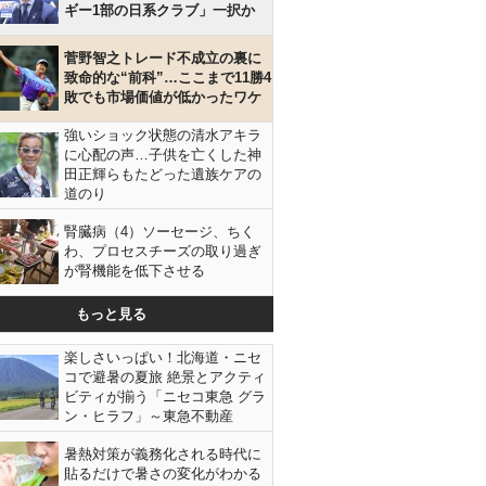
ギー1部の日系クラブ」一択か
菅野智之トレード不成立の裏に
致命的な“前科”…ここまで11勝4
敗でも市場価値が低かったワケ
強いショック状態の清水アキラ
に心配の声…子供を亡くした神
田正輝らもたどった遺族ケアの
道のり
腎臓病（4）ソーセージ、ちく
わ、プロセスチーズの取り過ぎ
が腎機能を低下させる
もっと見る
楽しさいっぱい！北海道・ニセ
コで避暑の夏旅 絶景とアクティ
ビティが揃う「ニセコ東急 グラ
ン・ヒラフ」～東急不動産
暑熱対策が義務化される時代に
貼るだけで暑さの変化がわかる