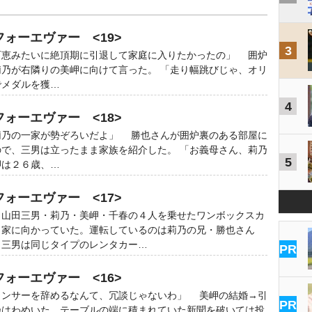
フォーエヴァー <19>
3
百恵みたいに絶頂期に引退して家庭に入りたかったの」 囲炉
乃が右隣りの美岬に向けて言った。 「走り幅跳びじゃ、オリ
でメダルを獲…
4
フォーエヴァー <18>
莉乃の一家が勢ぞろいだよ」 勝也さんが囲炉裏のある部屋に
で、三男は立ったまま家族を紹介した。 「お義母さん、莉乃
5
岬は２６歳、…
フォーエヴァー <17>
山田三男・莉乃・美岬・千春の４人を乗せたワンボックスカ
田家に向かっていた。運転しているのは莉乃の兄・勝也さん
、三男は同じタイプのレンタカー…
PR
フォーエヴァー <16>
ウンサーを辞めるなんて、冗談じゃないわ」 美岬の結婚→引
PR
乃はわめいた。テーブルの端に積まれていた新聞を破いては投