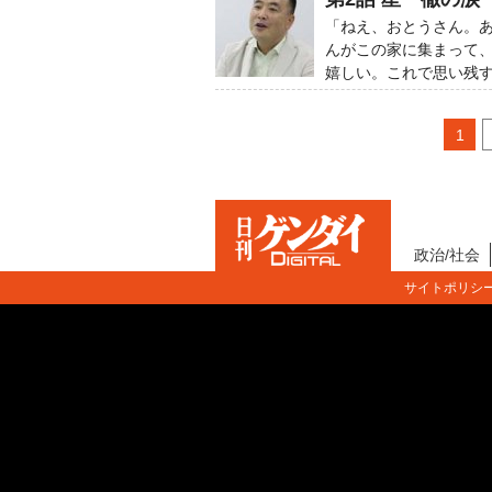
「ねえ、おとうさん。
んがこの家に集まって
嬉しい。これで思い残
1
政治/社会
サイトポリシ