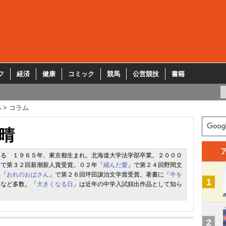
フ
経済
健康
コミック
競馬
公営競技
書籍
S
コラム
晴
はる １９６５年、東京都生まれ。北海道大学法学部卒業。２０００
」で第３２回新潮新人賞受賞。０２年「
縮んだ愛
」で第２４回野間文
年「
おれのおばさん
」で第２６回坪田譲治文学賞受賞。著書に「
牛を
1
」など多数。「
大きくなる日
」は近年の中学入試頻出作品として知ら
2