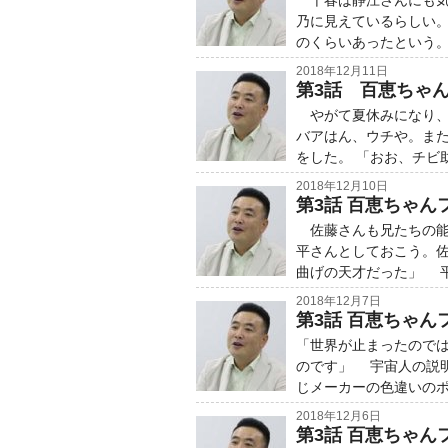
千春は静江さんにも気
乃に見えているらしい
のくらいあったという
2018年12月11日
第3話 百恵ちゃん
やがて夏休みになり、
バアはん、ウチや。ま
をした。 「おお、チビ
2018年12月10日
第3話 百恵ちゃん
佐藤さんも兄たちの能
平さんとしておこう。
曲げの天才だった」 
2018年12月7日
第3話 百恵ちゃんフ
「世界が止まったので
のです」 宇宙人の説
じメーカーの色違いの
2018年12月6日
第3話 百恵ちゃんフ