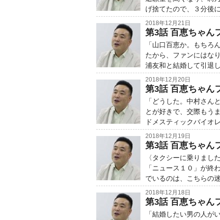
げ捨てたので、３分後
2018年12月21日
第3話 百恵ちゃんフ
「山口百恵か。もちろ
たから、ファンにはな
浦友和と結婚して引退
2018年12月20日
第3話 百恵ちゃん
「どうした。中村さん
とが好きで、交際もう
ドメスティックバイオ
2018年12月19日
第3話 百恵ちゃんフ
〈タクシーに乗りまし
「ニュース１０」が終
でいるのは、こちらの
2018年12月18日
第3話 百恵ちゃんフ
「結婚したい男の人が