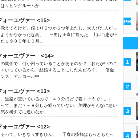
にはリビングルームが…
ォーエヴァー <15>
PR
ん覚えてるけど、僕より５つか６つ年上だし、大人びた人だっ
りようがなかったなあ」 三男は正直に答えた。山口百恵が三
した１９８０年１０月…
フォーエヴァー <14>
1
との関係で、何か困っていることがあるのか？ おたがいのこ
まくいっているから、結婚することにしたんだろ？」 借金、
レンス、アルコール中…
2
ォーエヴァー <13>
た。道路が空いているので、４０分ほどで着くそうです。〉
わって、まだ７～８分しか経っていない。美岬がそんなに急い
3
迷惑を考えてに違いなか…
ォーエヴァー <12>
いるって、いきなりすぎひん」 千春の指摘はもっともだっ
4