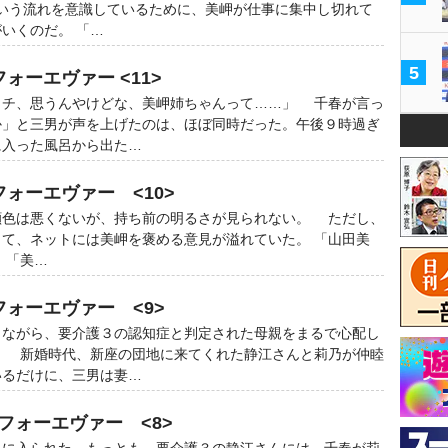
いう流れを意識しているために、美岬が仕事に集中し切れて
いくのだ。 「…
5
ォーエヴァー <11>
ウチ、思うんやけどな、美岬姉ちゃんって……」 千春が言っ
か」と三男が声を上げたのは、ほぼ同時だった。午後９時過ぎ
に入った風呂から出た…
フォーエヴァー <10>
色は悪くないが、持ち前の明るさが見られない。 ただし、
て、ネットには美岬を褒める意見が溢れていた。 「山田美
 「美…
フォーエヴァー <9>
ながら、要介護３の認知症と判定された母親をまるで心配し
。 新婚時代、新座の団地に来てくれた静江さんと莉乃が仲睦
いるだけに、三男は妻…
フォーエヴァー <8>