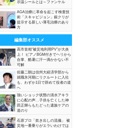
示温シールとは～ファンケル
AGA治療に革命を起こす検査技
術「スキャビジョン」銀クリが
提示する新しい薄毛治療のあり
方
編集部オススメ
高市首相“被災地利用PV”が大炎
上！ ピアノBGM付きでヘリから
合掌、酷暑に汗一滴かかない不
可解
佐藤二朗は信州大経済学部から
就職氷河期にリクルートに入社
も、わずか1日で辞めて役者の道
へ
強いショック状態の清水アキラ
に心配の声…子供を亡くした神
田正輝らもたどった遺族ケアの
道のり
石原プロ「炊き出しの流儀」 被
災地一番乗りがエラいわけでは