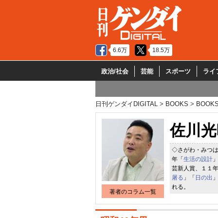
6.6万
18.5万
政治/社会
芸能
スポーツ
ライ
日刊ゲンダイDIGITAL
BOOKS
BOOK
佐川光
◇さがわ・みつ
年「
生活の設計
芸新人賞、１１
屠る
」「
日の出
れる。
著者のコラム一覧