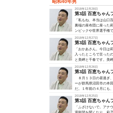
昭和40年男
2018年12月28日
第3話 百恵ちゃん
「私もね、本当は山口
裏端の座布団に座った莉
ンピックや世界選手権
2018年12月27日
第3話 百恵ちゃん
「おかあさん。今日は
入ったところで言ったの
と美岬と千春です。美
2018年12月26日
第3話 百恵ちゃん
８月１３日の昼過ぎ、
ーが群馬県沼田市の本
だ。１年前の４月にも
2018年12月25日
第3話 百恵ちゃん
「ふざけないで。アナ
退願望を聞くなり、莉