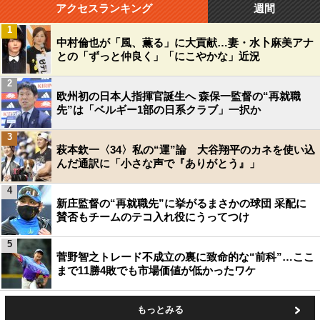
アクセスランキング
週間
1
中村倫也が「風、薫る」に大貢献…妻・水卜麻美アナ
との「ずっと仲良く」「にこやかな」近況
2
欧州初の日本人指揮官誕生へ 森保一監督の“再就職
先”は「ベルギー1部の日系クラブ」一択か
3
萩本欽一〈34〉私の“運”論 大谷翔平のカネを使い込
んだ通訳に「小さな声で『ありがとう』」
4
新庄監督の“再就職先”に挙がるまさかの球団 采配に
賛否もチームのテコ入れ役にうってつけ
5
菅野智之トレード不成立の裏に致命的な“前科”…ここ
まで11勝4敗でも市場価値が低かったワケ
もっとみる