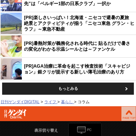
先”は「ベルギー1部の日系クラブ」一択か
[PR]楽しさいっぱい！北海道・ニセコで避暑の夏旅
絶景とアクティビティが揃う「ニセコ東急 グラン・ヒ
ラフ」～東急不動産
[PR]暑熱対策が義務化される時代に 貼るだけで暑さ
の変化がわかる示温シールとは～ファンケル
[PR]AGA治療に革命を起こす検査技術「スキャビジ
ョン」銀クリが提示する新しい薄毛治療のあり方
もっとみる
日刊ゲンダイDIGITAL
ライフ
暮らし
コラム
表示切り替え