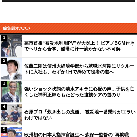
編集部オススメ
1
高市首相“被災地利用PV”が大炎上！ ピアノBGM付き
でヘリから合掌、酷暑に汗一滴かかない不可解
2
佐藤二朗は信州大経済学部から就職氷河期にリクルー
トに入社も、わずか1日で辞めて役者の道へ
3
強いショック状態の清水アキラに心配の声…子供を亡
くした神田正輝らもたどった遺族ケアの道のり
4
石原プロ「炊き出しの流儀」 被災地一番乗りがエラい
わけではない
5
欧州初の日本人指揮官誕生へ 森保一監督の“再就職