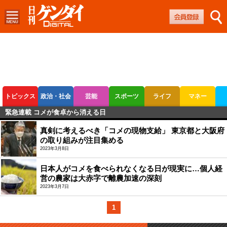
トピックス
政治・社会
芸能
スポーツ
ライフ
マネー
緊急連載 コメが食卓から消える日
ボートレース
競輪
オートレース
真剣に考えるべき「コメの現物支給」 東京都と大阪府
の取り組みが注目集める
2023年3月8日
日本人がコメを食べられなくなる日が現実に…個人経
営の農家は大赤字で離農加速の深刻
2023年3月7日
1