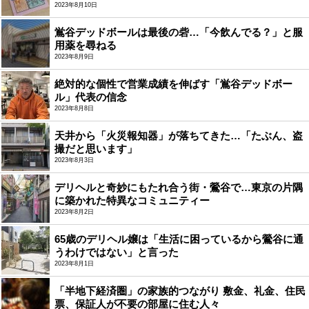
2023年8月10日
鴬谷デッドボールは最後の砦…「今飲んでる？」と服
用薬を尋ねる
2023年8月9日
絶対的な個性で営業成績を伸ばす「鴬谷デッドボー
ル」代表の信念
2023年8月8日
天井から「火災報知器」が落ちてきた…「たぶん、盗
撮だと思います」
2023年8月3日
デリヘルと奇妙にもたれ合う街・鶯谷で…東京の片隅
に築かれた特異なコミュニティー
2023年8月2日
65歳のデリヘル嬢は「生活に困っているから鶯谷に通
うわけではない」と言った
2023年8月1日
「半地下経済圏」の家族的つながり 敷金、礼金、住民
票、保証人が不要の部屋に住む人々