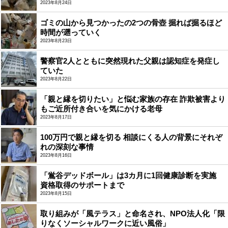
2023年8月24日
ゴミの山から見つかったの2つの骨壺 掘れば掘るほど
時間が遡っていく
2023年8月23日
警察官2人とともに突然現れた父親は認知症を発症し
ていた
2023年8月22日
「親と縁を切りたい」と悩む家族の存在 詐欺被害より
もご近所付き合いを気にかける老母
2023年8月17日
100万円で親と縁を切る 相談にくる人の背景にそれぞ
れの深刻な事情
2023年8月16日
「鴬谷デッドボール」は3カ月に1回健康診断を実施
資格取得のサポートまで
2023年8月15日
取り組みが「風テラス」と命名され、NPO法人化「限
りなくソーシャルワークに近い風俗」