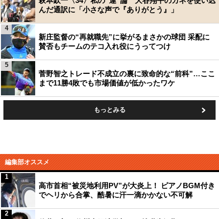
萩本欽一〈34〉私の“運”論 大谷翔平のカネを使い込
んだ通訳に「小さな声で『ありがとう』」
4
新庄監督の“再就職先”に挙がるまさかの球団 采配に
賛否もチームのテコ入れ役にうってつけ
5
菅野智之トレード不成立の裏に致命的な“前科”…ここ
まで11勝4敗でも市場価値が低かったワケ
もっとみる
編集部オススメ
1
高市首相“被災地利用PV”が大炎上！ ピアノBGM付き
でヘリから合掌、酷暑に汗一滴かかない不可解
2