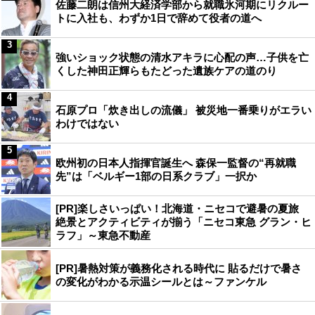
佐藤二朗は信州大経済学部から就職氷河期にリクルー
トに入社も、わずか1日で辞めて役者の道へ
3
強いショック状態の清水アキラに心配の声…子供を亡
くした神田正輝らもたどった遺族ケアの道のり
4
石原プロ「炊き出しの流儀」 被災地一番乗りがエラい
わけではない
5
欧州初の日本人指揮官誕生へ 森保一監督の“再就職
先”は「ベルギー1部の日系クラブ」一択か
[PR]楽しさいっぱい！北海道・ニセコで避暑の夏旅
絶景とアクティビティが揃う「ニセコ東急 グラン・ヒ
ラフ」～東急不動産
[PR]暑熱対策が義務化される時代に 貼るだけで暑さ
の変化がわかる示温シールとは～ファンケル