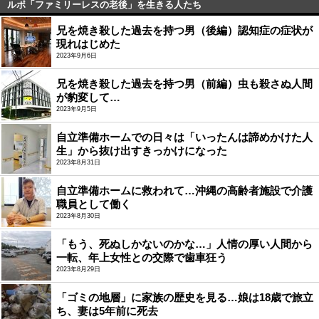
ルポ「ファミリーレスの老後」を生きる人たち
兄を焼き殺した過去を持つ男（後編）認知症の症状が
現れはじめた
2023年9月6日
兄を焼き殺した過去を持つ男（前編）虫も殺さぬ人間
が豹変して…
2023年9月5日
自立準備ホームでの日々は「いったんは諦めかけた人
生」から抜け出すきっかけになった
2023年8月31日
自立準備ホームに救われて…沖縄の高齢者施設で介護
職員として働く
2023年8月30日
「もう、死ぬしかないのかな…」人情の厚い人間から
一転、年上女性との交際で歯車狂う
2023年8月29日
「ゴミの地層」に家族の歴史を見る…娘は18歳で旅立
ち、妻は5年前に死去