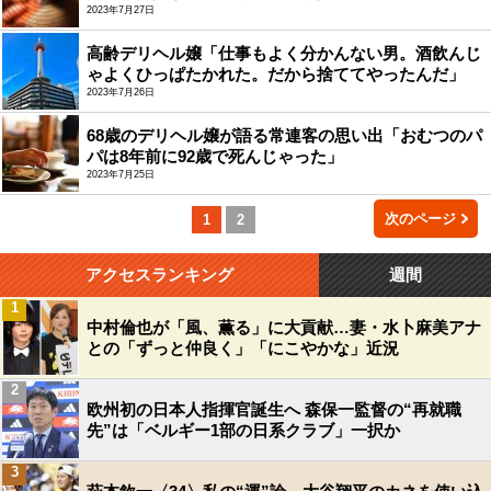
2023年7月27日
高齢デリヘル嬢「仕事もよく分かんない男。酒飲んじ
ゃよくひっぱたかれた。だから捨ててやったんだ」
2023年7月26日
68歳のデリヘル嬢が語る常連客の思い出「おむつのパ
パは8年前に92歳で死んじゃった」
2023年7月25日
次のページ
1
2
アクセスランキング
週間
1
中村倫也が「風、薫る」に大貢献…妻・水卜麻美アナ
との「ずっと仲良く」「にこやかな」近況
2
欧州初の日本人指揮官誕生へ 森保一監督の“再就職
先”は「ベルギー1部の日系クラブ」一択か
3