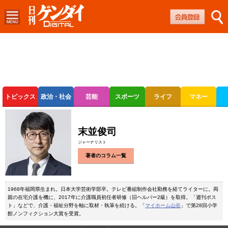
トピックス
政治・社会
芸能
スポーツ
ライフ
マネー
ボートレース
競輪
オートレース
末並俊司
ジャーナリスト
著者のコラム一覧
1968年福岡県生まれ。日本大学芸術学部卒。テレビ番組制作会社勤務を経てライターに。両
親の在宅介護を機に、2017年に介護職員初任者研修（旧ヘルパー2級）を取得。「週刊ポス
ト」などで、介護・福祉分野を軸に取材・執筆を続ける。「
マイホーム山谷
」で第28回小学
館ノンフィクション大賞を受賞。