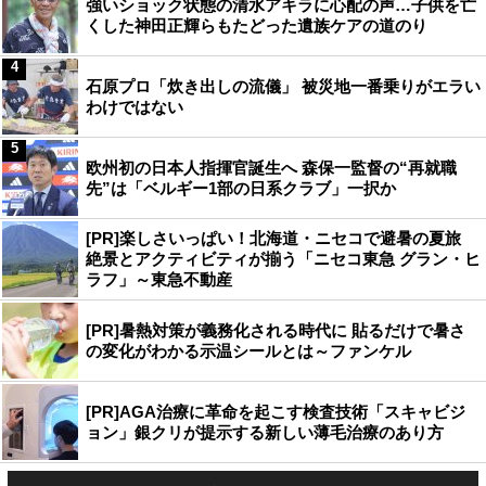
強いショック状態の清水アキラに心配の声…子供を亡
くした神田正輝らもたどった遺族ケアの道のり
4
石原プロ「炊き出しの流儀」 被災地一番乗りがエラい
わけではない
5
欧州初の日本人指揮官誕生へ 森保一監督の“再就職
先”は「ベルギー1部の日系クラブ」一択か
[PR]楽しさいっぱい！北海道・ニセコで避暑の夏旅
絶景とアクティビティが揃う「ニセコ東急 グラン・ヒ
ラフ」～東急不動産
[PR]暑熱対策が義務化される時代に 貼るだけで暑さ
の変化がわかる示温シールとは～ファンケル
[PR]AGA治療に革命を起こす検査技術「スキャビジ
ョン」銀クリが提示する新しい薄毛治療のあり方