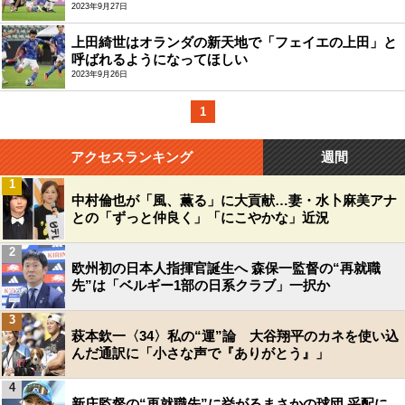
2023年9月27日
上田綺世はオランダの新天地で「フェイエの上田」と
呼ばれるようになってほしい
2023年9月26日
1
アクセスランキング
週間
1
中村倫也が「風、薫る」に大貢献…妻・水卜麻美アナ
との「ずっと仲良く」「にこやかな」近況
2
欧州初の日本人指揮官誕生へ 森保一監督の“再就職
先”は「ベルギー1部の日系クラブ」一択か
3
萩本欽一〈34〉私の“運”論 大谷翔平のカネを使い込
んだ通訳に「小さな声で『ありがとう』」
4
新庄監督の“再就職先”に挙がるまさかの球団 采配に