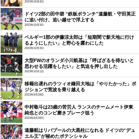
2023年10月4日
ドイツ2部の田中碧 “鉄板ボランチ”遠藤航・守田英正
に追い付け、追い越せで浮上する
2023年10月3日
ベルギー1部の伊藤涼太郎は「短期間で新天地に行け
るようにしたい」と野心を露わにした
2023年10月3日
大型FWのオランダ小川航基は「呼ばざるを得ないと
思わせる活躍をしたい」と気迫を押し出した
2023年10月1日
移籍出遅れのラツィオ鎌田大地は「やりたかった」ポ
ジションで荒波を乗り越える
2023年9月29日
中村敬斗は23歳の苦労人 ランスのチームメート伊東
純也とのコンビ磨きブレーク狙う
2023年9月28日
遠藤航はリバプールの大黒柱になれる ドイツの“デュ
エル王”が秘めたポテンシャル