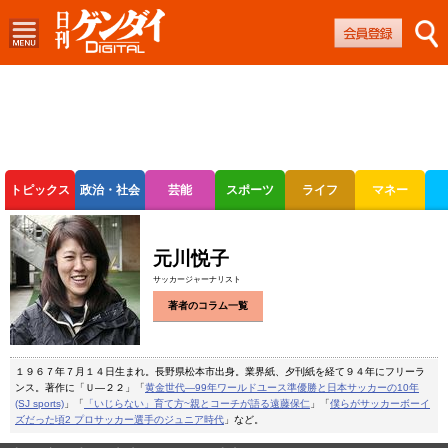
トピックス
政治・社会
芸能
スポーツ
ライフ
マネー
ボートレース
競輪
オートレース
元川悦子
サッカージャーナリスト
著者のコラム一覧
１９６７年７月１４日生まれ。長野県松本市出身。業界紙、夕刊紙を経て９４年にフリーラ
ンス。著作に「Ｕ―２２」「
黄金世代―99年ワールドユース準優勝と日本サッカーの10年
(SJ sports)
」「
「いじらない」育て方~親とコーチが語る遠藤保仁
」「
僕らがサッカーボーイ
ズだった頃2 プロサッカー選手のジュニア時代
」など。