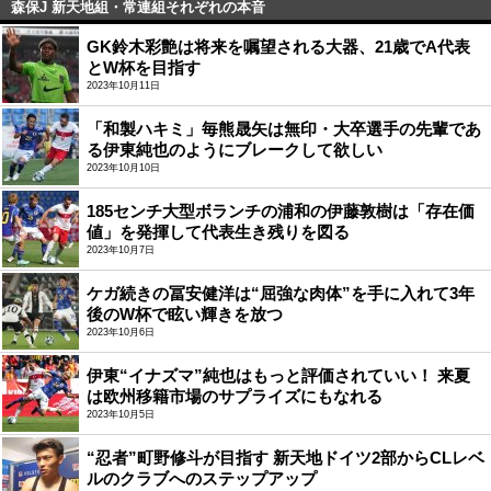
森保J 新天地組・常連組それぞれの本音
GK鈴木彩艶は将来を嘱望される大器、21歳でA代表
とW杯を目指す
2023年10月11日
「和製ハキミ」毎熊晟矢は無印・大卒選手の先輩であ
る伊東純也のようにブレークして欲しい
2023年10月10日
185センチ大型ボランチの浦和の伊藤敦樹は「存在価
値」を発揮して代表生き残りを図る
2023年10月7日
ケガ続きの冨安健洋は“屈強な肉体”を手に入れて3年
後のW杯で眩い輝きを放つ
2023年10月6日
伊東“イナズマ”純也はもっと評価されていい！ 来夏
は欧州移籍市場のサプライズにもなれる
2023年10月5日
“忍者”町野修斗が目指す 新天地ドイツ2部からCLレベ
ルのクラブへのステップアップ