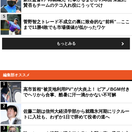
賛否もチームのテコ入れ役にうってつけ
5
菅野智之トレード不成立の裏に致命的な“前科”…ここ
まで11勝4敗でも市場価値が低かったワケ
もっとみる
編集部オススメ
1
高市首相“被災地利用PV”が大炎上！ ピアノBGM付き
でヘリから合掌、酷暑に汗一滴かかない不可解
2
佐藤二朗は信州大経済学部から就職氷河期にリクルー
トに入社も、わずか1日で辞めて役者の道へ
3