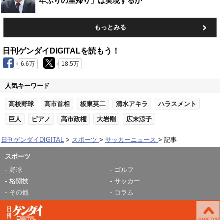
年ぶりの里帰り」は実現するか
もっとみる
日刊ゲンダイDIGITALを読もう！
6.6万
18.5万
人気キーワード
高校野球
高市首相
板東英二
清水アキラ
ハラスメント
巨人
ピアノ
高市政権
大岩剛
広末涼子
日刊ゲンダイDIGITAL
スポーツ
サッカーニュース
記事
スポーツ
野球
ゴルフ
格闘技
サッカー
その他
コラム