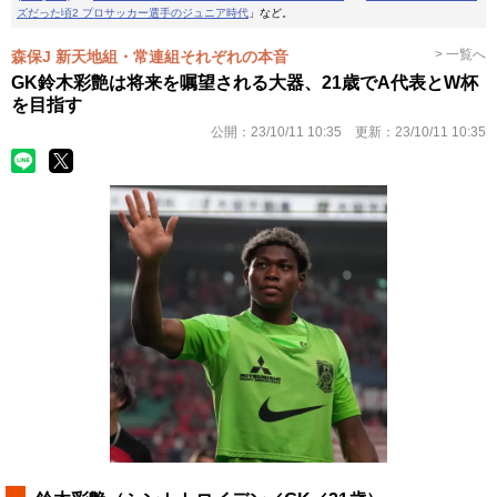
ズだった頃2 プロサッカー選手のジュニア時代
」など。
> 一覧へ
森保J 新天地組・常連組それぞれの本音
GK鈴木彩艶は将来を嘱望される大器、21歳でA代表とW杯
を目指す
公開：
23/10/11 10:35
更新：
23/10/11 10:35