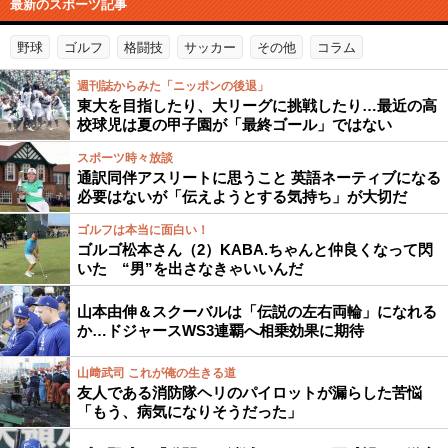
最新のスポーツ記事
野球
ゴルフ
格闘技
サッカー
その他
コラム
週刊誌からみた「ニッポンの後退」
東大を目指したり、大リーグに挑戦したり…最近の高
校球児は夏の甲子園が「最終ゴール」ではない
スポーツ時々放談
通訳同伴アスリートに思うこと 英語ネーティブになる
必要はないが「伝えようとする気持ち」が大切だ
ゴルフは本当に面白い！
ゴルゴ松本さん（2）KABA.ちゃんと仲良くなって閃
いた “男”を出さなきゃいいんだ
山本由伸＆スクーバルは「伝説の左右両輪」になれる
か…ドジャースWS3連覇へ相乗効果に期待
山﨑武司 これが俺の生きる道
友人である消防隊ヘリのパイロットが漏らした苦悩
「もう、病気になりそうだった」