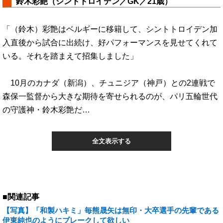
鈴木彩艶（シントトロイデン／GK／21歳）
「（鈴木）彩艶はベルギーに移籍して、シントトロイデン加
入直後から試合に出続け、好パフォーマンスを見せてくれて
いる。それを踏まえて招集しました」
10月のカナダ（新潟）、チュニジア（神戸）との2連戦で
森保一監督から大きな期待を寄せられるのが、パリ五輪世代
の守護神・鈴木彩艶だ…
全文表示する
■関連記事
【写真】「和製ハキミ」毎熊晟矢は無印・大卒選手の先輩である
伊東純也のようにブレークして欲しい