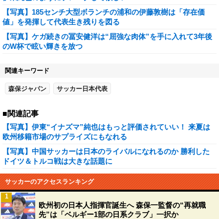
【写真】185センチ大型ボランチの浦和の伊藤敦樹は「存在価
値」を発揮して代表生き残りを図る
【写真】ケガ続きの冨安健洋は“屈強な肉体”を手に入れて3年後
のW杯で眩い輝きを放つ
関連キーワード
森保ジャパン
サッカー日本代表
■関連記事
【写真】伊東“イナズマ”純也はもっと評価されていい！ 来夏は
欧州移籍市場のサプライズにもなれる
【写真】中国サッカーは日本のライバルになれるのか 勝利した
ドイツ＆トルコ戦は大きな話題に
サッカーのアクセスランキング
1
欧州初の日本人指揮官誕生へ 森保一監督の“再就職
先”は「ベルギー1部の日系クラブ」一択か