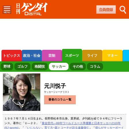
トピックス
政治・社会
芸能
スポーツ
ライフ
マネー
ボートレース
競輪
オートレース
野球
ゴルフ
格闘技
サッカー
その他
コラム
元川悦子
サッカージャーナリスト
著者のコラム一覧
１９６７年７月１４日生まれ。長野県松本市出身。業界紙、夕刊紙を経て９４年にフリーラ
ンス。著作に「Ｕ―２２」「
黄金世代―99年ワールドユース準優勝と日本サッカーの10年
(SJ sports)
」「
「いじらない」育て方~親とコーチが語る遠藤保仁
」「
僕らがサッカーボーイ