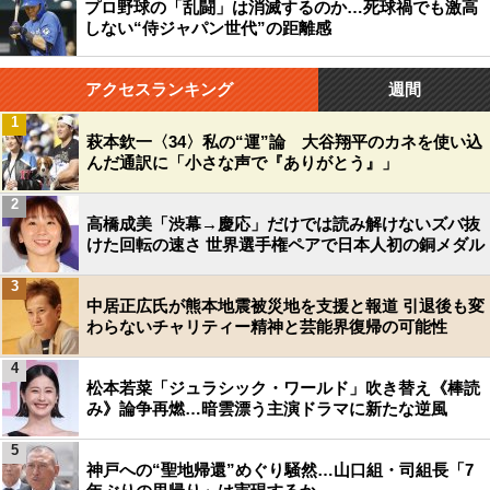
プロ野球の「乱闘」は消滅するのか…死球禍でも激高
しない“侍ジャパン世代”の距離感
アクセスランキング
週間
1
萩本欽一〈34〉私の“運”論 大谷翔平のカネを使い込
んだ通訳に「小さな声で『ありがとう』」
2
高橋成美「渋幕→慶応」だけでは読み解けないズバ抜
けた回転の速さ 世界選手権ペアで日本人初の銅メダル
3
中居正広氏が熊本地震被災地を支援と報道 引退後も変
わらないチャリティー精神と芸能界復帰の可能性
4
松本若菜「ジュラシック・ワールド」吹き替え《棒読
み》論争再燃…暗雲漂う主演ドラマに新たな逆風
5
神戸への“聖地帰還”めぐり騒然…山口組・司組長「7