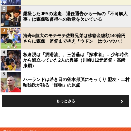
2
露呈したJFAの迷走…退任通告から一転の「不可解人
事」は森保監督得への敬意を欠いている
3
海舟&航大のモテモテ佐野兄弟は移籍金総額140億円
さらに森保一監督まで抱え「ウドン」はウハウハ！
4
板倉滉は「潤滑油」、三笘薫は「探求者」…少年時代
から際立っていた2人の異能（川崎U12元監督・髙﨑
康嗣）
5
ハーランドは若き日の釜本邦茂にそっくり 盟友・二村
昭雄氏が語る「怪物」の原点
もっとみる