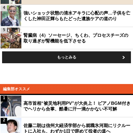
4
強いショック状態の清水アキラに心配の声…子供を亡
くした神田正輝らもたどった遺族ケアの道のり
5
腎臓病（4）ソーセージ、ちくわ、プロセスチーズの
取り過ぎが腎機能を低下させる
もっとみる
編集部オススメ
1
高市首相“被災地利用PV”が大炎上！ ピアノBGM付き
でヘリから合掌、酷暑に汗一滴かかない不可解
2
佐藤二朗は信州大経済学部から就職氷河期にリクルー
トに入社も、わずか1日で辞めて役者の道へ