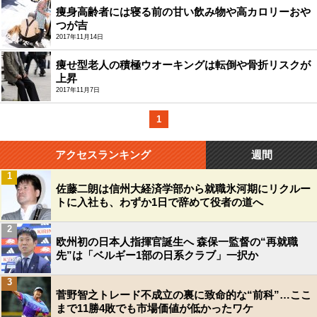
痩身高齢者には寝る前の甘い飲み物や高カロリーおや
つが吉
2017年11月14日
痩せ型老人の積極ウオーキングは転倒や骨折リスクが
上昇
2017年11月7日
1
アクセスランキング
週間
1
佐藤二朗は信州大経済学部から就職氷河期にリクルー
トに入社も、わずか1日で辞めて役者の道へ
2
欧州初の日本人指揮官誕生へ 森保一監督の“再就職
先”は「ベルギー1部の日系クラブ」一択か
3
菅野智之トレード不成立の裏に致命的な“前科”…ここ
まで11勝4敗でも市場価値が低かったワケ