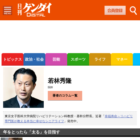
トピックス
政治・社会
芸能
スポーツ
ライフ
マネー
ボートレース
競輪
オートレース
若林秀隆
医師
著者のコラム一覧
東京女子医科大学病院リハビリテーション科教授・基幹分野長。近著「
幸福寿命～リハビリ
専門医が教える本当に幸せなシニアライフ
」発売中。
年をとったら「太る」を目指す