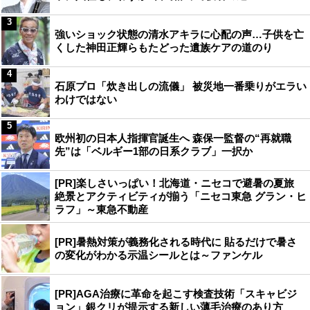
3
強いショック状態の清水アキラに心配の声…子供を亡
くした神田正輝らもたどった遺族ケアの道のり
4
石原プロ「炊き出しの流儀」 被災地一番乗りがエラい
わけではない
5
欧州初の日本人指揮官誕生へ 森保一監督の“再就職
先”は「ベルギー1部の日系クラブ」一択か
[PR]楽しさいっぱい！北海道・ニセコで避暑の夏旅
絶景とアクティビティが揃う「ニセコ東急 グラン・ヒ
ラフ」～東急不動産
[PR]暑熱対策が義務化される時代に 貼るだけで暑さ
の変化がわかる示温シールとは～ファンケル
[PR]AGA治療に革命を起こす検査技術「スキャビジ
ョン」銀クリが提示する新しい薄毛治療のあり方