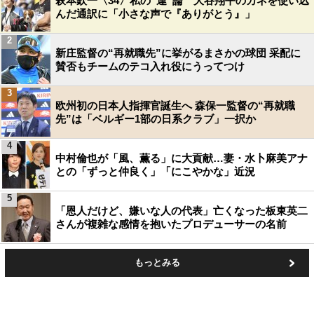
萩本欽一〈34〉私の“運”論 大谷翔平のカネを使い込
んだ通訳に「小さな声で『ありがとう』」
2
新庄監督の“再就職先”に挙がるまさかの球団 采配に
賛否もチームのテコ入れ役にうってつけ
3
欧州初の日本人指揮官誕生へ 森保一監督の“再就職
先”は「ベルギー1部の日系クラブ」一択か
4
中村倫也が「風、薫る」に大貢献…妻・水卜麻美アナ
との「ずっと仲良く」「にこやかな」近況
5
「恩人だけど、嫌いな人の代表」亡くなった板東英二
さんが複雑な感情を抱いたプロデューサーの名前
もっとみる