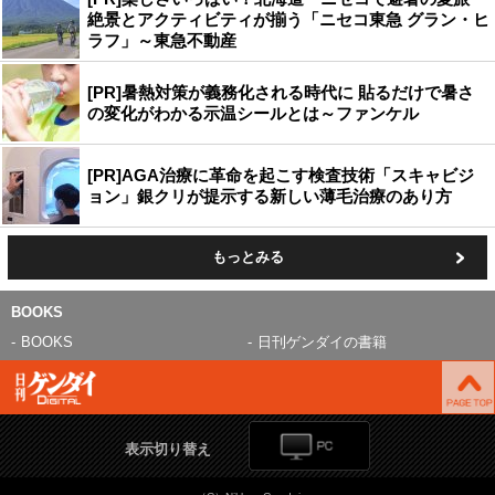
絶景とアクティビティが揃う「ニセコ東急 グラン・ヒ
ラフ」～東急不動産
[PR]暑熱対策が義務化される時代に 貼るだけで暑さ
の変化がわかる示温シールとは～ファンケル
[PR]AGA治療に革命を起こす検査技術「スキャビジ
ョン」銀クリが提示する新しい薄毛治療のあり方
もっとみる
BOOKS
BOOKS
日刊ゲンダイの書籍
表示切り替え