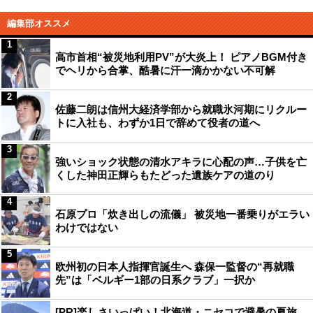
編集部オススメ
1
高市首相“被災地利用PV”が大炎上！ ピアノBGM付き
でヘリから合掌、酷暑に汗一滴かかない不可解
2
佐藤二朗は信州大経済学部から就職氷河期にリクルー
トに入社も、わずか1日で辞めて役者の道へ
3
強いショック状態の清水アキラに心配の声…子供を亡
くした神田正輝らもたどった遺族ケアの道のり
4
石原プロ「炊き出しの流儀」 被災地一番乗りがエラい
わけではない
5
欧州初の日本人指揮官誕生へ 森保一監督の“再就職
先”は「ベルギー1部の日系クラブ」一択か
[PR]楽しさいっぱい！北海道・ニセコで避暑の夏旅