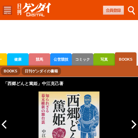
ー
健康
競馬
公営競技
コミック
写真
BOOKS
ボートレース
競輪
オートレース
BOOKS
日刊ゲンダイの書籍
「西郷どんと篤姫」中江克己著