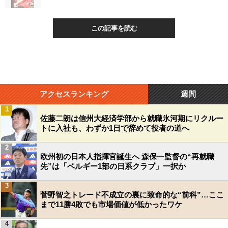
この記事を読む
アクセスランキング
週間
1
佐藤二朗は信州大経済学部から就職氷河期にリクルー
トに入社も、わずか1日で辞めて役者の道へ
2
欧州初の日本人指揮官誕生へ 森保一監督の“再就職
先”は「ベルギー1部の日系クラブ」一択か
3
菅野智之トレード不成立の裏に致命的な“前科”…ここ
まで11勝4敗でも市場価値が低かったワケ
4