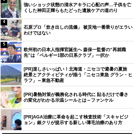
強いショック状態の清水アキラに心配の声…子供を亡
くした神田正輝らもたどった遺族ケアの道のり
4
石原プロ「炊き出しの流儀」 被災地一番乗りがエラい
わけではない
5
欧州初の日本人指揮官誕生へ 森保一監督の“再就職
先”は「ベルギー1部の日系クラブ」一択か
[PR]楽しさいっぱい！北海道・ニセコで避暑の夏旅
絶景とアクティビティが揃う「ニセコ東急 グラン・ヒ
ラフ」～東急不動産
[PR]暑熱対策が義務化される時代に 貼るだけで暑さ
の変化がわかる示温シールとは～ファンケル
[PR]AGA治療に革命を起こす検査技術「スキャビジ
ョン」銀クリが提示する新しい薄毛治療のあり方