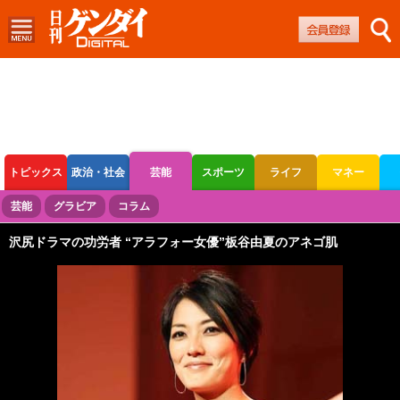
トピックス
政治・社会
芸能
スポーツ
ライフ
マネー
ボートレース
競輪
オートレース
芸能
グラビア
コラム
沢尻ドラマの功労者 “アラフォー女優”板谷由夏のアネゴ肌