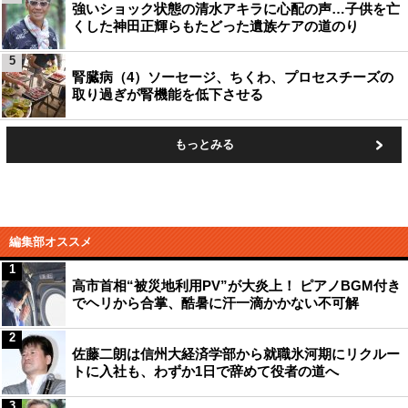
強いショック状態の清水アキラに心配の声…子供を亡
くした神田正輝らもたどった遺族ケアの道のり
5
腎臓病（4）ソーセージ、ちくわ、プロセスチーズの
取り過ぎが腎機能を低下させる
もっとみる
編集部オススメ
1
高市首相“被災地利用PV”が大炎上！ ピアノBGM付き
でヘリから合掌、酷暑に汗一滴かかない不可解
2
佐藤二朗は信州大経済学部から就職氷河期にリクルー
トに入社も、わずか1日で辞めて役者の道へ
3