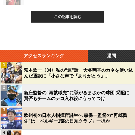
この記事を読む
アクセスランキング
週間
1
萩本欽一〈34〉私の“運”論 大谷翔平のカネを使い込
んだ通訳に「小さな声で『ありがとう』」
2
新庄監督の“再就職先”に挙がるまさかの球団 采配に
賛否もチームのテコ入れ役にうってつけ
3
欧州初の日本人指揮官誕生へ 森保一監督の“再就職
先”は「ベルギー1部の日系クラブ」一択か
4