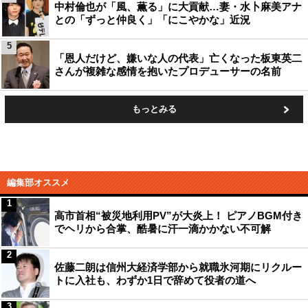
中村倫也が「風、薫る」に大貢献…妻・水卜麻美アナ
との「ずっと仲良く」「にこやかな」近況
5
「恩人だけど、嫌いな人の代表」亡くなった板東英二
さんが複雑な感情を抱いたプロデューサーの名前
もっとみる
編集部オススメ
1
高市首相“被災地利用PV”が大炎上！ ピアノBGM付き
でヘリから合掌、酷暑に汗一滴かかない不可解
2
佐藤二朗は信州大経済学部から就職氷河期にリクルー
トに入社も、わずか1日で辞めて役者の道へ
3