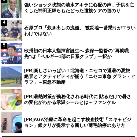
強いショック状態の清水アキラに心配の声…子供を亡
くした神田正輝らもたどった遺族ケアの道のり
4
石原プロ「炊き出しの流儀」 被災地一番乗りがエラい
わけではない
5
欧州初の日本人指揮官誕生へ 森保一監督の“再就職
先”は「ベルギー1部の日系クラブ」一択か
[PR]楽しさいっぱい！北海道・ニセコで避暑の夏旅
絶景とアクティビティが揃う「ニセコ東急 グラン・ヒ
ラフ」～東急不動産
[PR]暑熱対策が義務化される時代に 貼るだけで暑さ
の変化がわかる示温シールとは～ファンケル
[PR]AGA治療に革命を起こす検査技術「スキャビジ
ョン」銀クリが提示する新しい薄毛治療のあり方