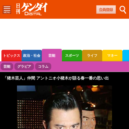
トピックス
政治・社会
芸能
スポーツ
ライフ
マネー
ボートレース
競輪
オートレース
芸能
グラビア
コラム
「猪木芸人」仲間 アントニオ小猪木が語る春一番の思い出