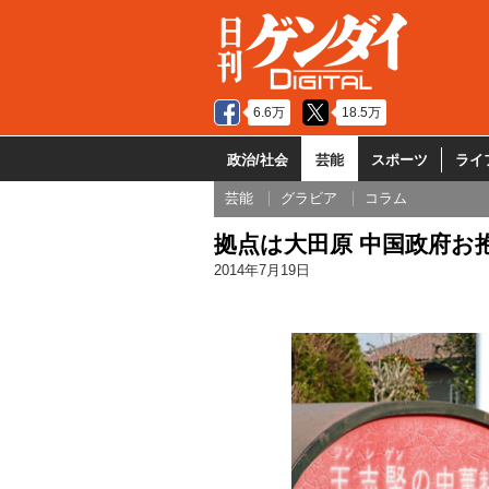
6.6万
18.5万
政治/社会
芸能
スポーツ
ライ
芸能
グラビア
コラム
拠点は大田原 中国政府お
2014年7月19日