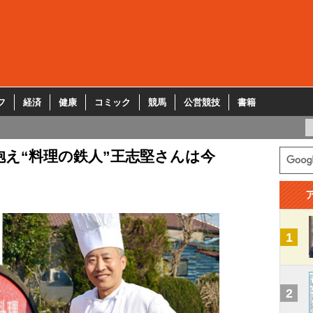
フ
経済
健康
コミック
競馬
公営競技
書籍
抱え“料理の鉄人”王志堅さんは今
1
2