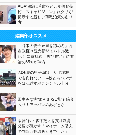
AGA治療に革命を起こす検査技
術「スキャビジョン」銀クリが
提示する新しい薄毛治療のあり
方
編集部オススメ
「将来の愛子天皇を認めろ」高
市政権vs読売新聞でバトル激
化！ 皇室典範「再び改定」に世
論の85％が味方
2026夏の甲子園は「初出場校」
でも侮れない！ 4校ともハンデ
をはね返すポテンシャル十分
田中みな実“まんまるE乳”も筋金
入り！アッパレのあざとさ
阪神1位・森下翔太を英才教育
父親が明かす「マイホーム購入
の判断も野球ありきでした」