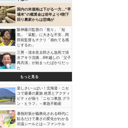
国内の米価格は下がる一方…“早
場米”の概算金は前年より4割下
回り農家からは悲鳴が
阪神藤川監督の「焦り」「短
気」「采配」に大きな不安…岡
田前監督もチクリ「崩れてる感
じするわ」
三男・清水良太郎さん急死で清
水アキラ沈痛…8年越しの「父子
再共演」が始まったばかりだっ
た
もっと見る
楽しさいっぱい！北海道・ニセ
コで避暑の夏旅 絶景とアクティ
ビティが揃う「ニセコ東急 グラ
ン・ヒラフ」～東急不動産
暑熱対策が義務化される時代に
貼るだけで暑さの変化がわかる
示温シールとは～ファンケル