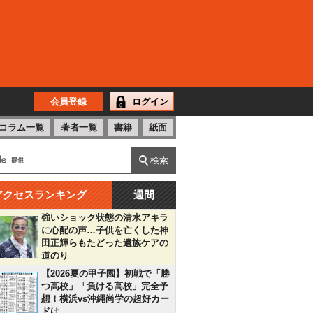
会員登録
ログイン
コラム一覧
著者一覧
書籍
紙面
アクセスランキング
週間
強いショック状態の清水アキラ
に心配の声…子供を亡くした神
田正輝らもたどった遺族ケアの
道のり
【2026夏の甲子園】初戦で「勝
つ高校」「負ける高校」完全予
想！横浜vs沖縄尚学の超好カー
ドは…