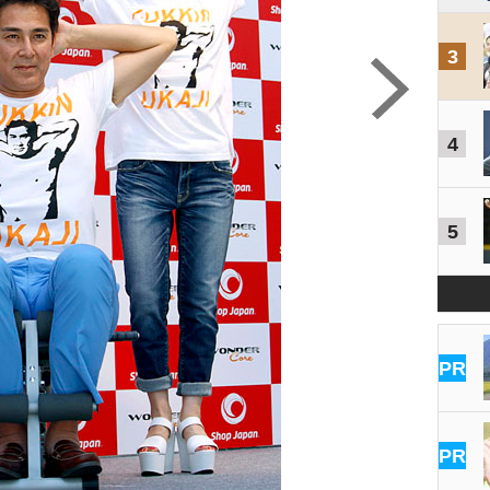
3
4
5
PR
PR