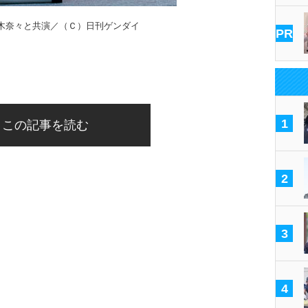
木奈々と共演／（Ｃ）日刊ゲンダイ
PR
1
この記事を読む
2
3
4