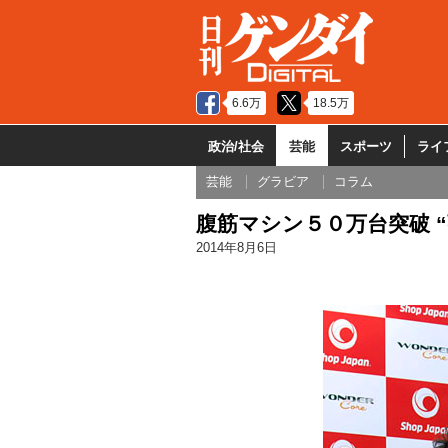
6.6万
18.5万
政治/社会
芸能
スポーツ
ライ
芸能
グラビア
コラム
腹筋マシン５０万台突破 
2014年8月6日