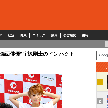
フ
経済
健康
コミック
競馬
公営競技
書籍
“強面俳優”宇梶剛士のインパクト
1
2