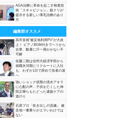
AGA治療に革命を起こす検査技
術「スキャビジョン」銀クリが
提示する新しい薄毛治療のあり
方
編集部オススメ
高市首相“被災地利用PV”が大炎
上！ ピアノBGM付きでヘリから
合掌、酷暑に汗一滴かかない不
可解
佐藤二朗は信州大経済学部から
就職氷河期にリクルートに入社
も、わずか1日で辞めて役者の道
へ
強いショック状態の清水アキラ
に心配の声…子供を亡くした神
田正輝らもたどった遺族ケアの
道のり
石原プロ「炊き出しの流儀」 被
災地一番乗りがエラいわけでは
ない