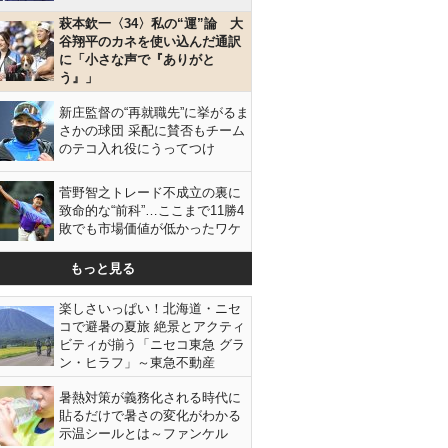
萩本欽一〈34〉私の“運”論 大
谷翔平のカネを使い込んだ通訳
に「小さな声で『ありがと
う』」
新庄監督の“再就職先”に挙がるま
さかの球団 采配に賛否もチーム
のテコ入れ役にうってつけ
菅野智之トレード不成立の裏に
致命的な“前科”…ここまで11勝4
敗でも市場価値が低かったワケ
もっと見る
楽しさいっぱい！北海道・ニセ
コで避暑の夏旅 絶景とアクティ
ビティが揃う「ニセコ東急 グラ
ン・ヒラフ」～東急不動産
暑熱対策が義務化される時代に
貼るだけで暑さの変化がわかる
示温シールとは～ファンケル