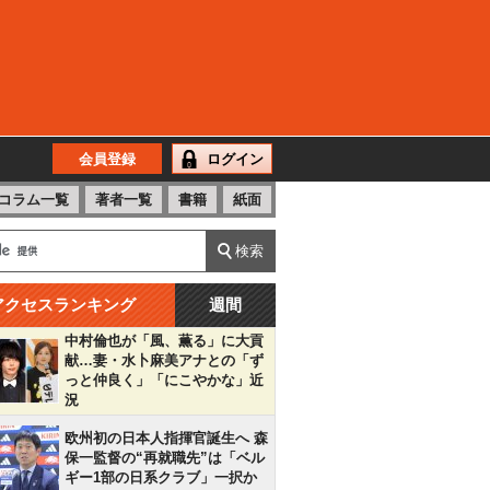
会員登録
ログイン
コラム一覧
著者一覧
書籍
紙面
アクセスランキング
週間
中村倫也が「風、薫る」に大貢
献…妻・水卜麻美アナとの「ず
っと仲良く」「にこやかな」近
況
欧州初の日本人指揮官誕生へ 森
保一監督の“再就職先”は「ベル
ギー1部の日系クラブ」一択か