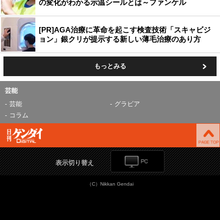
の変化がわかる示温シールとは～ファンケル
[PR]AGA治療に革命を起こす検査技術「スキャビジ
ョン」銀クリが提示する新しい薄毛治療のあり方
もっとみる
芸能
芸能
グラビア
コラム
表示切り替え
（C）Nikkan Gendai