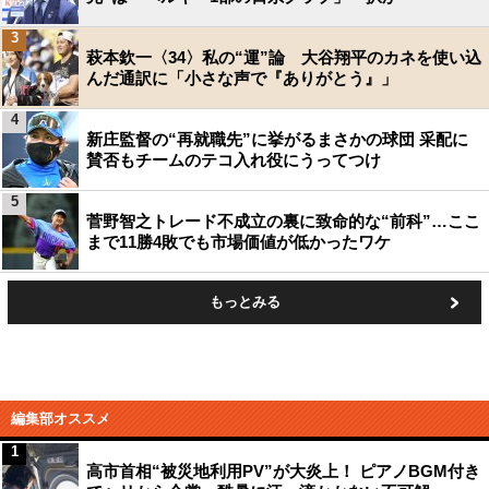
3
萩本欽一〈34〉私の“運”論 大谷翔平のカネを使い込
んだ通訳に「小さな声で『ありがとう』」
4
新庄監督の“再就職先”に挙がるまさかの球団 采配に
賛否もチームのテコ入れ役にうってつけ
5
菅野智之トレード不成立の裏に致命的な“前科”…ここ
まで11勝4敗でも市場価値が低かったワケ
もっとみる
編集部オススメ
1
高市首相“被災地利用PV”が大炎上！ ピアノBGM付き