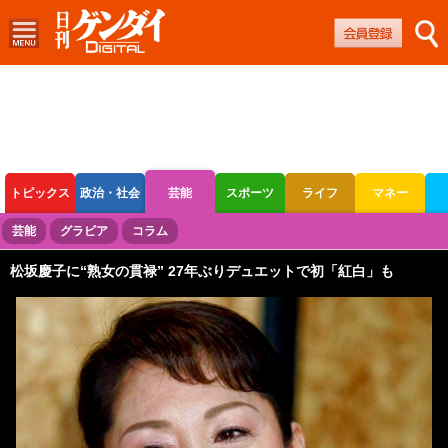
トピックス
政治・社会
芸能
スポーツ
ライフ
マネー
ボートレース
競輪
オートレース
芸能
グラビア
コラム
松坂慶子に“熟女の貫禄” 27年ぶりデュエットで初「紅白」も