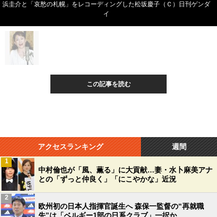
浜圭介と「哀愁の札幌」をレコーディングした松坂慶子（Ｃ）日刊ゲンダ
イ
この記事を読む
アクセスランキング
週間
1
中村倫也が「風、薫る」に大貢献…妻・水卜麻美アナ
との「ずっと仲良く」「にこやかな」近況
2
欧州初の日本人指揮官誕生へ 森保一監督の“再就職
先”は「ベルギー1部の日系クラブ」一択か