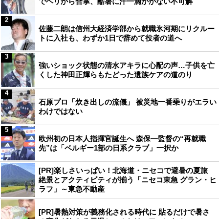
でヘリから合掌、酷暑に汗一滴かかない不可解
2
佐藤二朗は信州大経済学部から就職氷河期にリクルー
トに入社も、わずか1日で辞めて役者の道へ
3
強いショック状態の清水アキラに心配の声…子供を亡
くした神田正輝らもたどった遺族ケアの道のり
4
石原プロ「炊き出しの流儀」 被災地一番乗りがエラい
わけではない
5
欧州初の日本人指揮官誕生へ 森保一監督の“再就職
先”は「ベルギー1部の日系クラブ」一択か
[PR]楽しさいっぱい！北海道・ニセコで避暑の夏旅
絶景とアクティビティが揃う「ニセコ東急 グラン・ヒ
ラフ」～東急不動産
[PR]暑熱対策が義務化される時代に 貼るだけで暑さ