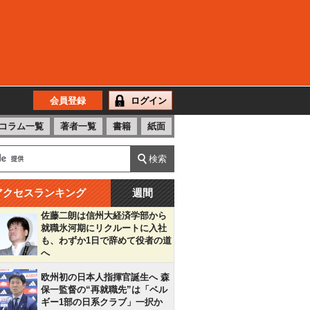
会員登録
ログイン
コラム一覧
著者一覧
書籍
紙面
アクセスランキング
週間
佐藤二朗は信州大経済学部から
就職氷河期にリクルートに入社
も、わずか1日で辞めて役者の道
へ
欧州初の日本人指揮官誕生へ 森
保一監督の“再就職先”は「ベル
ギー1部の日系クラブ」一択か