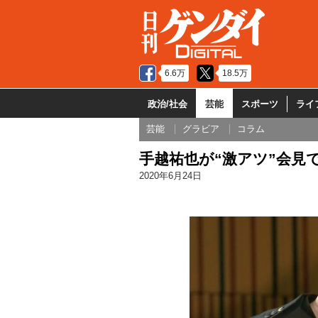
6.6万
18.5万
政治/社会
芸能
スポーツ
ライ
芸能
グラビア
コラム
手越祐也が“激アツ”会見
2020年6月24日