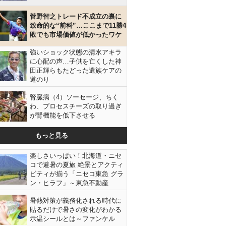
菅野智之トレード不成立の裏に
致命的な“前科”…ここまで11勝4
敗でも市場価値が低かったワケ
強いショック状態の清水アキラ
に心配の声…子供を亡くした神
田正輝らもたどった遺族ケアの
同席した高野弁護士（Ｃ）日刊ゲンダイ
道のり
腎臓病（4）ソーセージ、ちく
わ、プロセスチーズの取り過ぎ
が腎機能を低下させる
もっと見る
楽しさいっぱい！北海道・ニセ
コで避暑の夏旅 絶景とアクティ
ビティが揃う「ニセコ東急 グラ
ン・ヒラフ」～東急不動産
暑熱対策が義務化される時代に
貼るだけで暑さの変化がわかる
示温シールとは～ファンケル