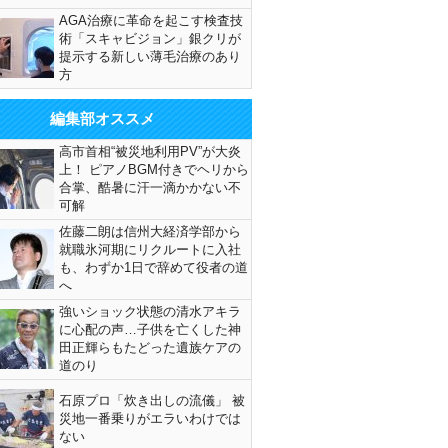
AGA治療に革命を起こす検査技
術「スキャビジョン」銀クリが
提示する新しい薄毛治療のあり
方
編集部オススメ
高市首相“被災地利用PV”が大炎
上！ ピアノBGM付きでヘリから
合掌、酷暑に汗一滴かかない不
可解
佐藤二朗は信州大経済学部から
就職氷河期にリクルートに入社
も、わずか1日で辞めて役者の道
へ
強いショック状態の清水アキラ
に心配の声…子供を亡くした神
田正輝らもたどった遺族ケアの
道のり
石原プロ「炊き出しの流儀」 被
災地一番乗りがエラいわけでは
ない