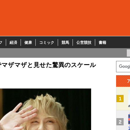
フ
経済
健康
コミック
競馬
公営競技
書籍
でマザマザと見せた驚異のスケール
1
2